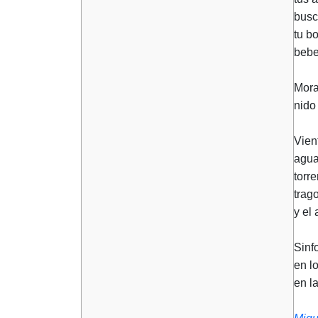
busc
tu b
bebe
Mora
nido 
Vient
agua 
torre
trag
y el 
Sinf
en l
en l