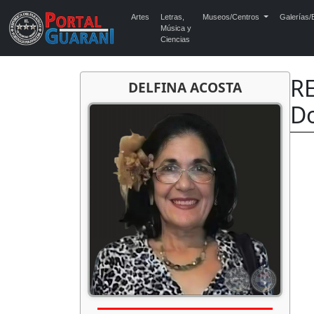
Artes
Letras,
Museos/Centros
Galerías/E
Música y
Ciencias
R
DELFINA ACOSTA
Do