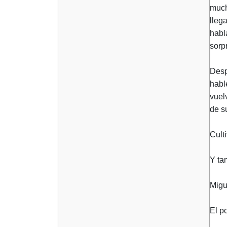
much
lleg
habl
sorp
Desp
habl
vuel
de s
Culti
Y ta
Migu
El p