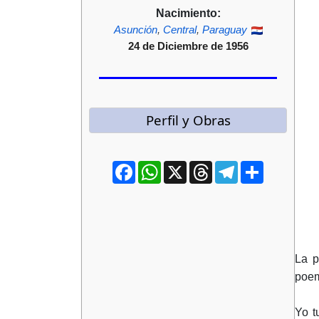
Nacimiento:
Asunción
,
Central
,
Paraguay
24 de Diciembre de 1956
Perfil y Obras
Facebook
WhatsApp
X
Threads
Telegram
Compartir
La p
poem
Yo t