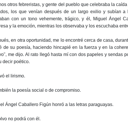
os otros febreristas, y gente del pueblo que celebraba la caída 
ados, los que venían después de un largo exilio y subían a l
aban con un tono vehemente, trágico, y él, Miguel Ángel Cab
resa y la emoción, mientras los observaba y los escuchaba entre
ués, en otra oportunidad, me lo encontré cerca de casa, durante
é de su poesía, haciendo hincapié en la fuerza y en la coher
vo", me dijo. Al rato llegó hasta mí con dos papeles y sendas 
u decir poético.
vó el lirismo.
mbién la poesía social o de compromiso.
el Ángel Caballero Figún honró a las letras paraguayas.
olvo no podrá con él.