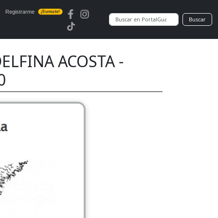
Registrarme
¡Sumate!
Buscar
ELFINA ACOSTA -
0