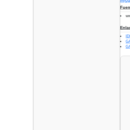
Migu
Fuen
ww
Enla
ID
GA
GA