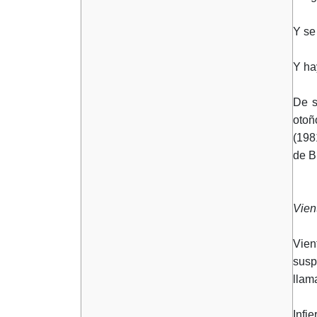
Y se
Y ha
De s
otoñ
(198
de Bl
Vien
Vient
susp
llam
Infie