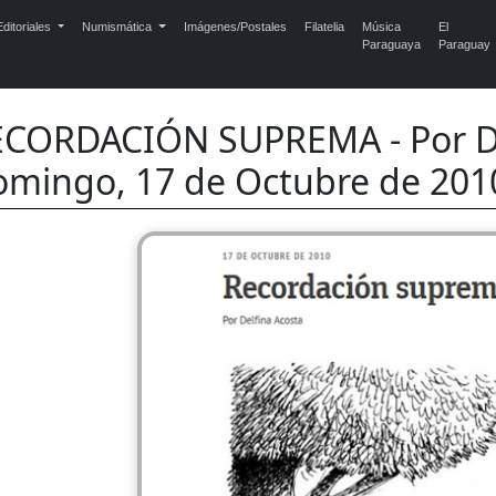
ditoriales
Numismática
Imágenes/Postales
Filatelia
Música
El
Paraguaya
Paraguay
ECORDACIÓN SUPREMA - Por D
mingo, 17 de Octubre de 201