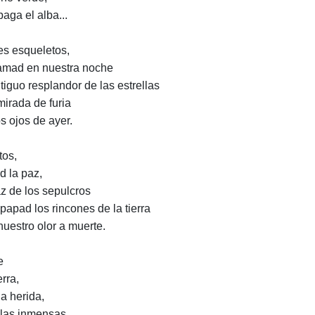
paga el alba...
tes esqueletos,
amad en nuestra noche
ntiguo resplandor de las estrellas
mirada de furia
os ojos de ayer.
tos,
d la paz,
az de los sepulcros
papad los rincones de la tierra
nuestro olor a muerte.
e
erra,
la herida,
alas inmensas