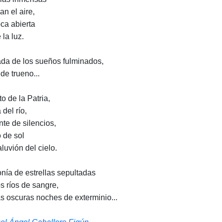
an el aire,
oca abierta
 la luz.
da de los sueños fulminados,
de trueno...
o de la Patria,
del río,
nte de silencios,
o de sol
aluvión del cielo.
onía de estrellas sepultadas
os ríos de sangre,
as oscuras noches de exterminio...