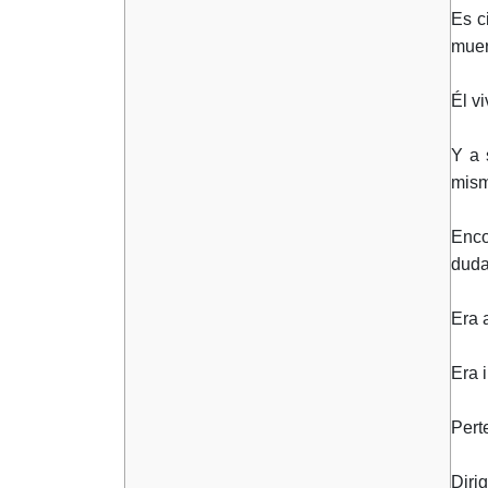
Es c
muer
Él vi
Y a 
mism
Enco
duda
Era 
Era i
Pert
Diri