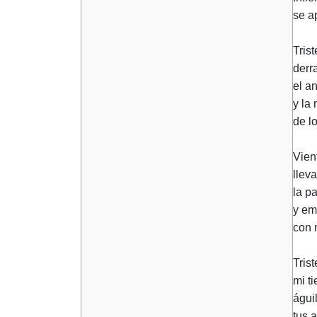
se a
Tris
derr
el a
y la 
de l
Vien
lleva
la p
y em
con 
Trist
mi ti
águi
tus 