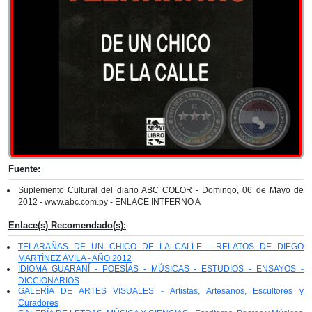
Fuente:
Suplemento Cultural del diario ABC COLOR - Domingo, 06 de Mayo de
2012 - www.abc.com.py - ENLACE INTFERNO A
Enlace(s) Recomendado(s):
TELARAÑAS DE UN CHICO DE LA CALLE - RELATOS DE DIEGO
MARTÍNEZ ÁVILA - AÑO 2012
IDIOMA GUARANÍ - POESÍAS - MÚSICAS - ESTUDIOS - ENSAYOS -
DICCIONARIOS
GALERÍA DE ARTES VISUALES - Artistas, Artesanos, Escultores y
Curadores