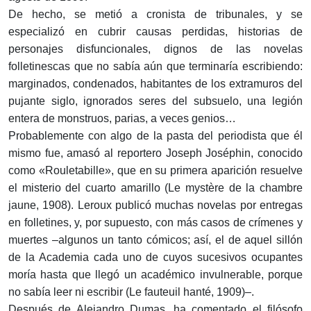
De hecho, se metió a cronista de tribunales, y se
especializó en cubrir causas perdidas, historias de
personajes disfuncionales, dignos de las novelas
folletinescas que no sabía aún que terminaría escribiendo:
marginados, condenados, habitantes de los extramuros del
pujante siglo, ignorados seres del subsuelo, una legión
entera de monstruos, parias, a veces genios…
Probablemente con algo de la pasta del periodista que él
mismo fue, amasó al reportero Joseph Joséphin, conocido
como «Rouletabille», que en su primera aparición resuelve
el misterio del cuarto amarillo (Le mystère de la chambre
jaune, 1908). Leroux publicó muchas novelas por entregas
en folletines, y, por supuesto, con más casos de crímenes y
muertes –algunos un tanto cómicos; así, el de aquel sillón
de la Academia cada uno de cuyos sucesivos ocupantes
moría hasta que llegó un académico invulnerable, porque
no sabía leer ni escribir (Le fauteuil hanté, 1909)–.
Después de Alejandro Dumas, ha comentado el filósofo