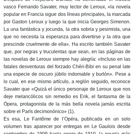
vasco Fernando Savater, muy lector de Leroux, «la novela
popular en Francia sigue dos líneas principales, la marcada
por Gaston Leroux y luego la que inicia Georges Simenon.
La una fantástica y jocunda, la otra sobria y pesimista, una
que no necesita la esperanza para divertirse y la otra que
prescinde cruelmente de ella». Ha escrito también Savater
que, por negras y truculentas que sean, en las páginas de
las novelas de Leroux siempre hay alegría: «Incluso en las
fatales desventuras del forzado Chéri-Bibi en su penal late
una especie de oscuro júbilo indomable y burlón». Pese a
lo cual, en ese mismo artículo, a reglón seguido, reconoce
Savater que «Quizá el único personaje de Leroux que nos
deje melancólicos sin remedio es Erik, el fantasma de la
Ópera, protagonista de la más bella novela jamás escrita
sobre el París decimonónico» (1).
Es esa, Le Fantôme de l’Opéra, publicada en un solo
volumen tras aparecer por entregas en Le Gaulois desde
septiembre de 1909 hasta enero de 1910, la novela más