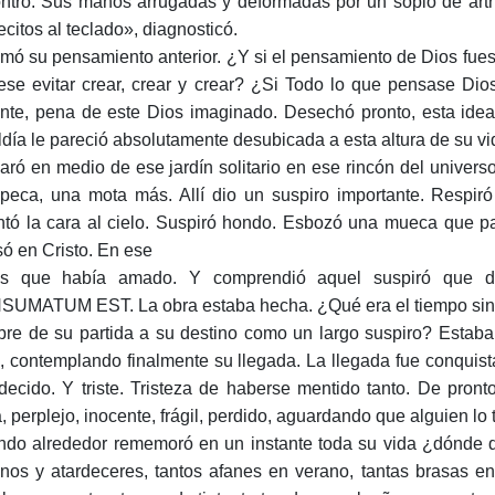
ntró. Sus manos arrugadas y deformadas por un soplo de artri
ecitos al teclado», diagnosticó.
mó su pensamiento anterior. ¿Y si el pensamiento de Dios fu
ese evitar crear, crear y crear? ¿Si Todo lo que pensase Di
ante, pena de este Dios imaginado. Desechó pronto, esta idea
ldía le pareció absolutamente desubicada a esta altura de su vi
aró en medio de ese jardín solitario en ese rincón del univer
peca, una mota más. Allí dio un suspiro importante. Respiró
ntó la cara al cielo. Suspiró hondo. Esbozó una mueca que p
ó en Cristo. En ese
ús que había amado. Y comprendió aquel suspiró que d
UMATUM EST. La obra estaba hecha. ¿Qué era el tiempo sino 
re de su partida a su destino como un largo suspiro? Estaba 
o, contemplando finalmente su llegada. La llegada fue conquist
decido. Y triste. Tristeza de haberse mentido tanto. De pron
, perplejo, inocente, frágil, perdido, aguardando que alguien lo
ndo alrededor rememoró en un instante toda su vida ¿dónde qu
nos y atardeceres, tantos afanes en verano, tantas brasas e