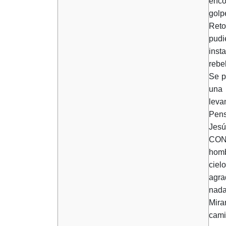
enco
golp
Reto
pudi
inst
rebe
Se p
una 
leva
Pens
Jes
CONS
homb
ciel
agra
nada
Mira
cami