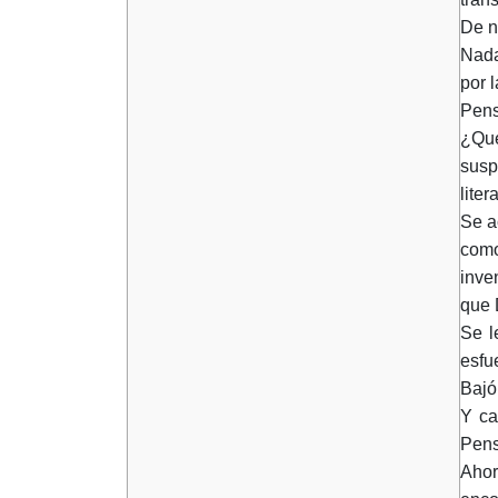
De n
Nada
por 
Pens
¿Qué
susp
lite
Se a
como
inve
que 
Se l
esfu
Bajó
Y ca
Pens
Ahor