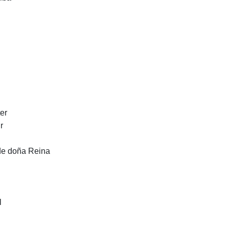
er
r
 de doña Reina
l