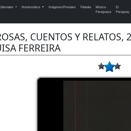
ditoriales
Numismática
Imágenes/Postales
Filatelia
Música
El
Paraguaya
Paraguay
OSAS, CUENTOS Y RELATOS, 2
UISA FERREIRA