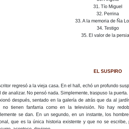
31. Tío Miguel
32. Perrina
33. A la memoria de Ña L
34. Testigo
35. El valor de la persi
EL SUSPIRO
scritor regresó a la vieja casa. En el hall, echó un profundo susp
cil de analizar. No pensó nada. Simplemente, traspuso la puerta
exionó después, sentado en la galería de atrás que da al jard
, no tienen fanfarria como en la televisión. No hay redo
lemente se dan. En un segundo, en un instante, los hombres
onal, que es la única historia existente y que no se escribe,
scurre, acontece, deviene.