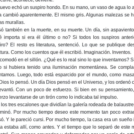
uevo echó un suspiro hondo. En su mano, un vaso de agua lo a
 cambió aparentemente. El mismo gris. Algunas malezas se h
las murallas.
ó también en la muerte, en su muerte. Un día, sin aspaviento
 importa si era él último o no? Si todos los suspiros anteri
iro? El resto es literatura, sentenció. Lo que se publique de
ratura. Como los cuentos que él escribió. Imaginación. Inventos.
comodó en el sillón. ¿Qué es lo real sino lo que inventamos? S
 si hubiera tenido una iluminación momentánea. Se complac
ntamos. Luego, todo está esparcido por el mundo, como masas
Dios lo pensó. Un día Dios pensó en el Universo, y los ordenó con
evantó. Con un poco de esfuerzo. Si bien en su pensamiento, 
erzo levantarse de un tirón como lo indicaba tal impulso.
 los tres escalones que dividían la galería rodeada de balaustres
minó. Por mucho tiempo deseo este momento tan poco extraor
ó. Y le pareció cursi. Por mucho tiempo, la casa era un sueño 
a estaba allí, como antes. Y el tiempo que lo separó de est