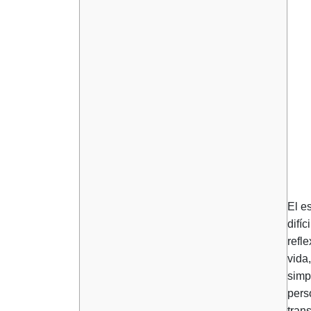
El e
difí
refl
vida
simp
pers
tran