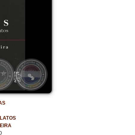
AS
ELATOS
REIRA
O