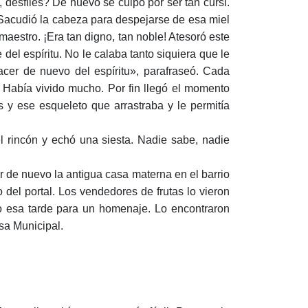
, desfiles? De nuevo se culpó por ser tan cursi.
 Sacudió la cabeza para despejarse de esa miel
maestro. ¡Era tan digno, tan noble! Atesoró este
del espíritu. No le calaba tanto siquiera que le
cer de nuevo del espíritu», parafraseó. Cada
 Había vivido mucho. Por fin llegó el momento
s y ese esqueleto que arrastraba y le permitía
uel rincón y echó una siesta. Nadie sabe, nadie
er de nuevo la antigua casa materna en el barrio
 del portal. Los vendedores de frutas lo vieron
lo esa tarde para un homenaje. Lo encontraron
asa Municipal.