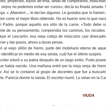
les, proyectos, trazos de tinta, tartas de cumpleaños, mascotas
 viejos no podemos evitar ser cursis», decía su finada amada.
ga. « ¡Maestro!..., le decían algunos. Le gustaba que lo llamen 
re como el mejor título obtenido. No es bueno sino lo que nace 
n Padre, porque aquello era sólo de la carne. «Todo debe na
ante de su pensamiento, comprendía los caminos, los recodos.
ejar el cascarón; esa vieja cobija de músculos casi disecado
irse y dar pasos, ahora a duras penas.
ió al viejo sillón de hierro, parte del mobiliario eterno de aq
 identificar en medio de esa siesta, cuál fue el último suspiro.
scritor volvió a su patria después de un largo exilio. Pudo pose
ue había nacido. Una mañana entró por la vieja verja de hierro
ar. Así se lo contaron al grupo de docentes que fue a buscar
to. Parecía dormir la siesta. El escritor murió. Lo velan en la C
VIUDA