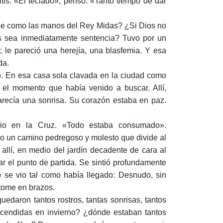
tis. «El teclado», pensó. «Tanto tiempo de dar
ese como las manos del Rey Midas? ¿Si Dios no
os sea inmediatamente sentencia? Tuvo por un
; le pareció una herejía, una blasfemia. Y esa
da.
so. En esa casa sola clavada en la ciudad como
 el momento que había venido a buscar. Allí,
arecía una sonrisa. Su corazón estaba en paz.
io en la Cruz. «Todo estaba consumado».
un camino pedregoso y molesto que divide al
allí, en medio del jardín decadente de cara al
ar el punto de partida. Se sintió profundamente
to se vio tal como había llegado: Desnudo, sin
 tome en brazos.
edaron tantos rostros, tantas sonrisas, tantos
ncendidas en invierno? ¿dónde estaban tantos