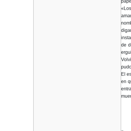
pape
«Los
amar
nomb
diga
inst
de d
ergu
Volv
pudo
El e
en q
entr
muer