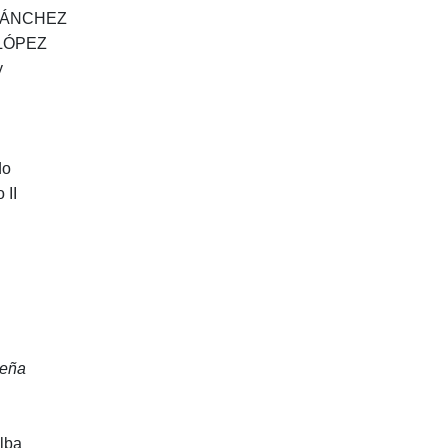
A SÁNCHEZ
 LÓPEZ
y
do
 II
Peña
lba