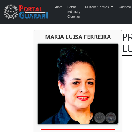
Artes
Letras,
Museos/Centros
Galerías/E
Música y
Ciencias
PR
MARÍA LUISA FERREIRA
L