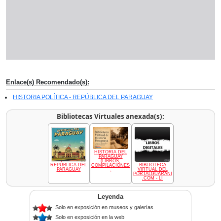
Enlace(s) Recomendado(s):
HISTORIA POLÍTICA - REPÚBLICA DEL PARAGUAY
Bibliotecas Virtuales anexada(s):
HISTORIA DEL
PARAGUAY
(LIBROS,
REPÚBLICA DEL
BIBLIOTECA
COMPILACIONES
PARAGUAY
VIRTUAL DEL
,
PORTALGUARANI
.COM - LI
Leyenda
Solo en exposición en museos y galerías
Solo en exposición en la web