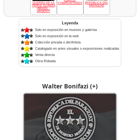
(LIBROS,
GUERRA DE LA
REPÚBLICA DEL
COMPILACIONES
TRIPLE ALIANZA
PARAGUAY
,
(BRASIL -
ARGENTI
Leyenda
Solo en exposición en museos y galerías
Solo en exposición en la web
Colección privada o del Artista
Catalogado en artes visuales o exposiciones realizadas
Venta directa
Obra Robada
Walter Bonifazi (+)