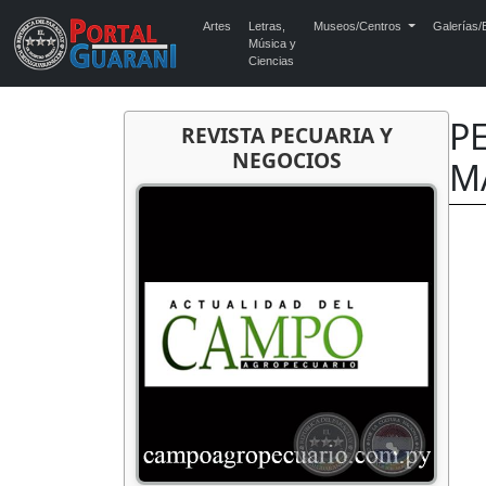
Artes
Letras,
Museos/Centros
Galerías/E
Música y
Ciencias
PE
REVISTA PECUARIA Y
NEGOCIOS
M