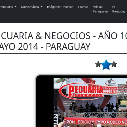
ditoriales
Numismática
Imágenes/Postales
Filatelia
Música
El
Paraguaya
Paraguay
CUARIA & NEGOCIOS - AÑO 10 
AYO 2014 - PARAGUAY