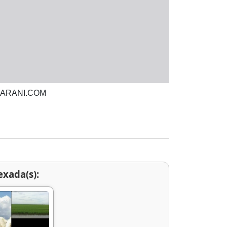
LGUARANI.COM
exada(s):