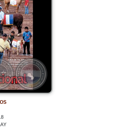
IOS
18
UAY