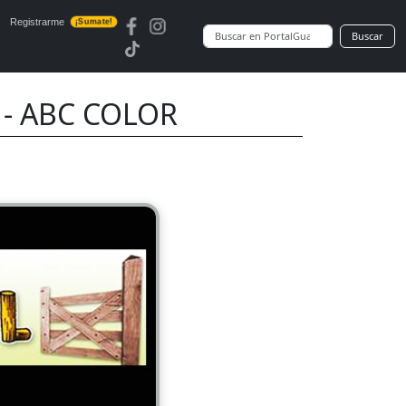
Registrarme
¡Sumate!
Buscar
0 - ABC COLOR