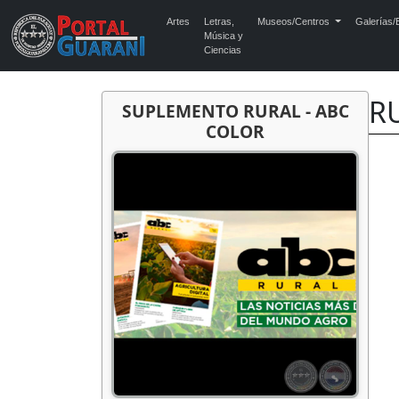
Artes
Letras,
Museos/Centros
Galerías/E
Música y
Ciencias
RU
SUPLEMENTO RURAL - ABC
COLOR