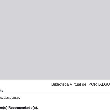
Biblioteca Virtual del PORTA
te:
w.abc.com.py
ce(s) Recomendado(s):