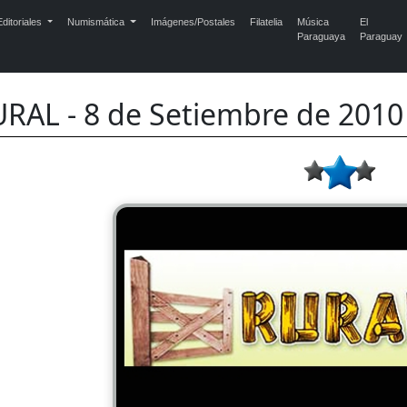
ditoriales
Numismática
Imágenes/Postales
Filatelia
Música
El
Paraguaya
Paraguay
RAL - 8 de Setiembre de 201