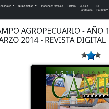
ditoriales
Numismática
Imágenes/Postales
Filatelia
Música
El
Paraguaya
Paraguay
AMPO AGROPECUARIO - AÑO 13
RZO 2014 - REVISTA DIGITAL