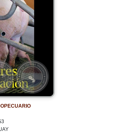
ROPECUARIO
53
UAY