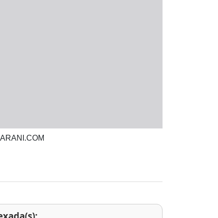
LGUARANI.COM
exada(s):