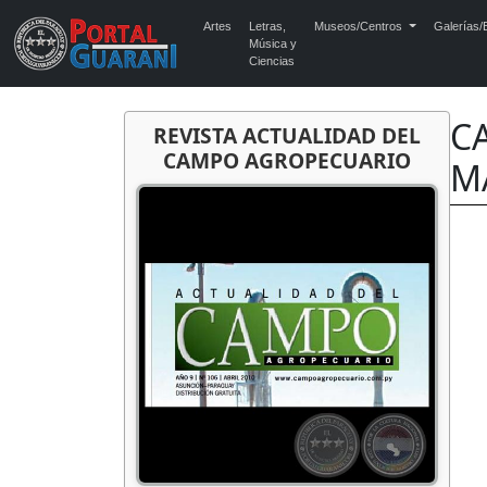
Artes
Letras,
Museos/Centros
Galerías/E
Música y
Ciencias
C
REVISTA ACTUALIDAD DEL
CAMPO AGROPECUARIO
MA