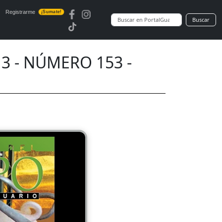
Registrarme
¡Sumate!
Buscar
 - NÚMERO 153 -