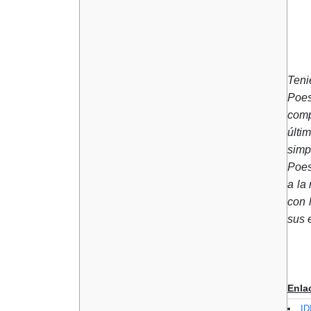
Teni
Poes
comp
últi
simp
Poes
a la
con 
sus 
Enla
ID