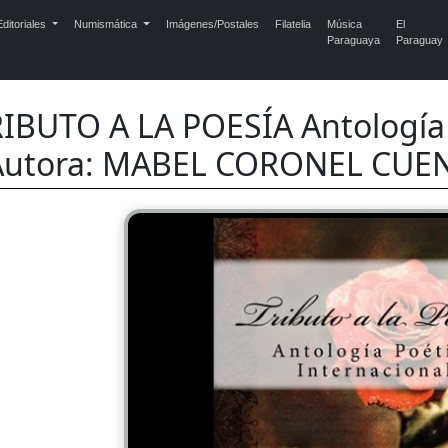
ditoriales
Numismática
Imágenes/Postales
Filatelia
Música
El
Paraguaya
Paraguay
IBUTO A LA POESÍA Antología 
Autora: MABEL CORONEL CUEN