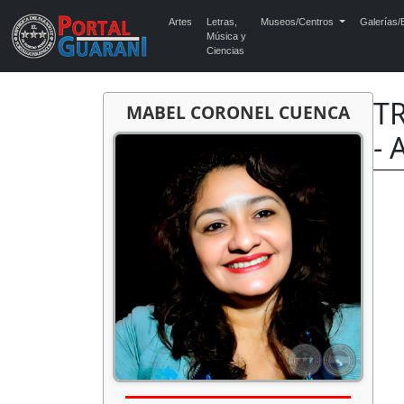
Artes
Letras,
Museos/Centros
Galerías/E
Música y
Ciencias
TR
MABEL CORONEL CUENCA
- 