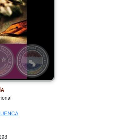
ÍA
cional
CUENCA
298