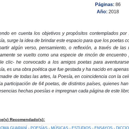
Páginas:
86
Año:
2018
endo en cuenta los objetivos y propósitos contemplados por
ía, surge la idea de brindar este espacio para que los poetas 
artir algún verso, pensamiento, o reflexión, a través de las
mamente se vuelto como una especie de rincón de encuentro p
le clic- he convocado a los amigos poetas para aventurarse a
ía, es una obra poética que fue gestada y ha nacido en apenas
 madre de todas las artes, la Poesía, en coincidencia con la c
la participación de 64 poetas, de distintos países, quienes ha
esencias hechas poesías e impregnan cada página de este libro
ce(s) Recomendado(s):
IOMA GUARANÍ - POESÍAS - MÚSICAS - ESTUDIOS - ENSAYOS - DICCI