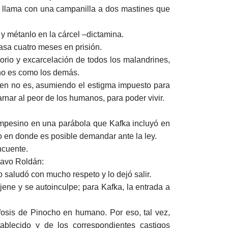
o llama con una campanilla a dos mastines que
y métanlo en la cárcel –dictamina.
asa cuatro meses en prisión.
rio y excarcelación de todos los malandrines,
 no es como los demás.
 quien no es, asumiendo el estigma impuesto para
rnar al peor de los humanos, para poder vivir.
campesino en una parábola que Kafka incluyó en
to en donde es posible demandar ante la ley.
ncuente.
tavo Roldán:
o saludó con mucho respeto y lo dejó salir.
jene y se autoinculpe; para Kafka, la entrada a
rfosis de Pinocho en humano. Por eso, tal vez,
ablecido y de los correspondientes castigos