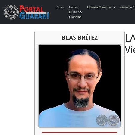
Artes
Letras,
Museos/Centros
Galerías/E
Música y
Ciencias
LA
BLAS BRÍTEZ
Vi