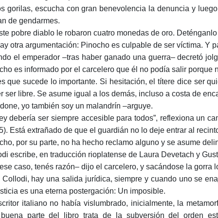
os gorilas, escucha con gran benevolencia la denuncia y lueg
ian de gendarmes.
ste pobre diablo le robaron cuatro monedas de oro. Deténganlo 
ay otra argumentación: Pinocho es culpable de ser víctima. Y p
do el emperador –tras haber ganado una guerra– decretó jolgo
cho es informado por el carcelero que él no podía salir porque
 es que sucede lo importante. Si hesitación, el títere dice ser
r ser libre. Se asume igual a los demás, incluso a costa de enca
done, yo también soy un malandrín –arguye.
ley debería ser siempre accesible para todos”, reflexiona un 
5). Está extrañado de que el guardián no lo deje entrar al recin
cho, por su parte, no ha hecho reclamo alguno y se asume deli
odi escribe, en traducción rioplatense de Laura Devetach y Gus
ese caso, tenés razón– dijo el carcelero, y sacándose la gorra l
 Collodi, hay una salida jurídica, siempre y cuando uno se ena
usticia es una eterna postergación: Un imposible.
scritor italiano no había vislumbrado, inicialmente, la metamo
buena parte del libro trata de la subversión del orden est