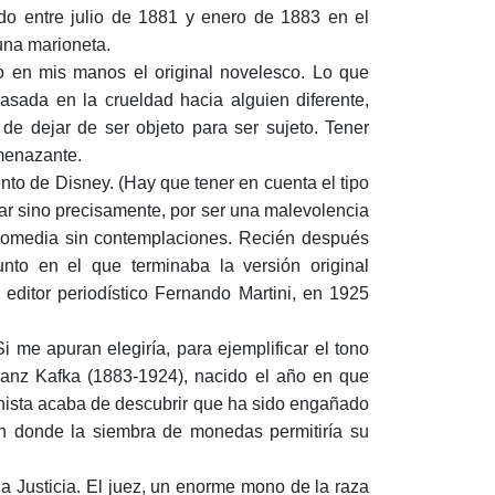
cado entre julio de 1881 y enero de 1883 en el
 una marioneta.
o en mis manos el original novelesco. Lo que
asada en la crueldad hacia alguien diferente,
 de dejar de ser objeto para ser sujeto. Tener
amenazante.
ento de Disney. (Hay que tener en cuenta el tipo
esar sino precisamente, por ser una malevolencia
agicomedia sin contemplaciones. Recién después
to en el que terminaba la versión original
 editor periodístico Fernando Martini, en 1925
me apuran elegiría, para ejemplificar el tono
Franz Kafka (1883-1924), nacido el año en que
agonista acaba de descubrir que ha sido engañado
en donde la siembra de monedas permitiría su
la Justicia. El juez, un enorme mono de la raza