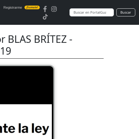
Registrarme
¡Sumate!
Buscar
r BLAS BRÍTEZ -
019