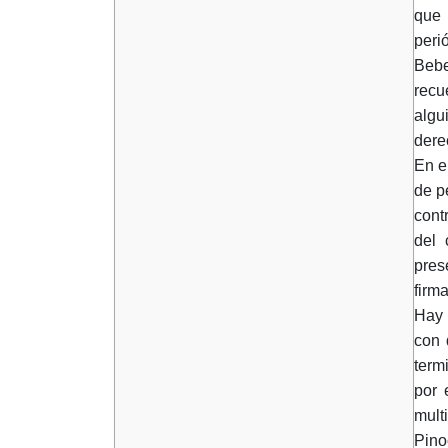
que 
perió
Bebe
recu
algu
dere
En e
de p
cont
del 
pres
firm
Hay 
con 
term
por 
multi
Pino