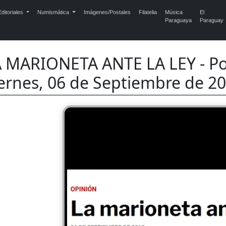
ditoriales
Numismática
Imágenes/Postales
Filatelia
Música
El
Paraguaya
Paraguay
 MARIONETA ANTE LA LEY - Po
ernes, 06 de Septiembre de 2