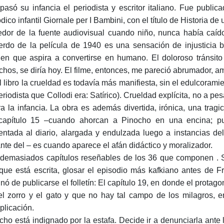
pasó su infancia el periodista y escritor italiano. Fue publi
dico infantil Giornale per I Bambini, con el título de Historia de
dor de la fuente audiovisual cuando niño, nunca había caíd
erdo de la película de 1940 es una sensación de injusticia b
ien que aspira a convertirse en humano. El doloroso tránsito
chos, se diría hoy. El filme, entonces, me pareció abrumador, 
l libro la crueldad es todavía más manifiesta, sin el edulcorami
eriodista que Collodi era: Satírico). Crueldad explícita, no a p
ra la infancia. La obra es además divertida, irónica, una tr
capítulo 15 –cuando ahorcan a Pinocho en una encina; pun
entada al diario, alargada y endulzada luego a instancias del
ante del – es cuando aparece el afán didáctico y moralizador.
demasiados capítulos reseñables de los 36 que componen . Si 
que está escrita, glosar el episodio más kafkiano antes de 
inó de publicarse el folletín: El capítulo 19, en donde el prot
el zorro y el gato y que no hay tal campo de los milagros, 
plicación.
cho está indignado por la estafa. Decide ir a denunciarla ante 