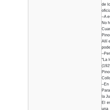
de l
ofic
–A e
No h
Cuan
Pino
Allí
pode
–Per
“La 
(192
Pino
Coll
–En 
Para
la J
El e
una 