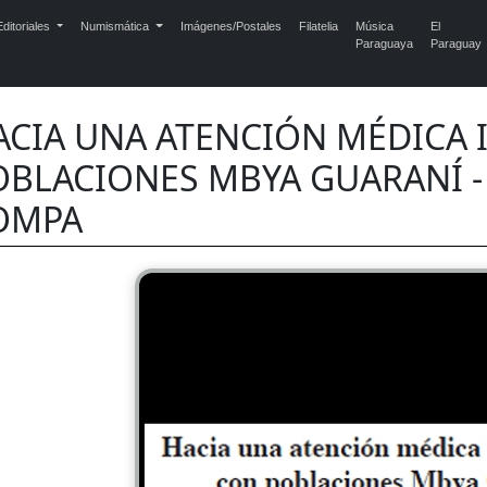
ditoriales
Numismática
Imágenes/Postales
Filatelia
Música
El
Paraguaya
Paraguay
ACIA UNA ATENCIÓN MÉDICA 
OBLACIONES MBYA GUARANÍ 
OMPA