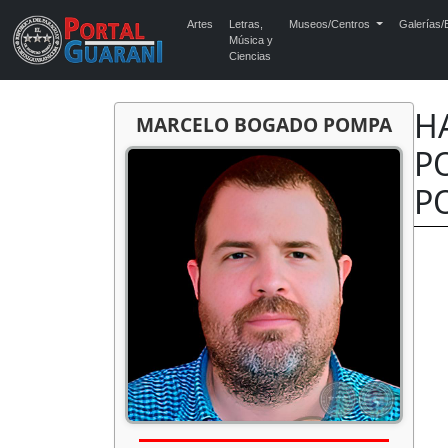
Artes
Letras,
Museos/Centros
Galerías/E
Música y
Ciencias
H
MARCELO BOGADO POMPA
P
P