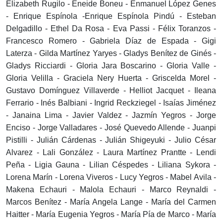
Elizabeth Rugilo - Eneide Boneu - Enmanuel López Genes
- Enrique Espínola -Enrique Espínola Pindú - Esteban
Delgadillo - Ethel Da Rosa - Eva Passi - Félix Toranzos -
Francesco Romero - Gabriela Díaz de Espada - Gigi
Laterza - Gilda Martínez Yaryes - Gladys Benítez de Ginés -
Gladys Ricciardi - Gloria Jara Boscarino - Gloria Valle -
Gloria Velilla - Graciela Nery Huerta - Griscelda Morel -
Gustavo Domínguez Villaverde - Helliot Jacquet - Ileana
Ferrario - Inés Balbiani - Ingrid Reckziegel - Isaías Jiménez
- Janaina Lima - Javier Valdez - Jazmín Yegros - Jorge
Enciso - Jorge Valladares - José Quevedo Allende - Juanpi
Pistilli - Julián Cárdenas - Julián Shigeyuki - Julio César
Alvarez - Lali González - Laura Martínez Prantte - Lendi
Peña - Ligia Gauna - Lilian Céspedes - Liliana Sykora -
Lorena Marín - Lorena Viveros - Lucy Yegros - Mabel Avila -
Makena Echauri - Malola Echauri - Marco Reynaldi -
Marcos Benítez - María Angela Lange - María del Carmen
Haitter - María Eugenia Yegros - María Pía de Marco - María