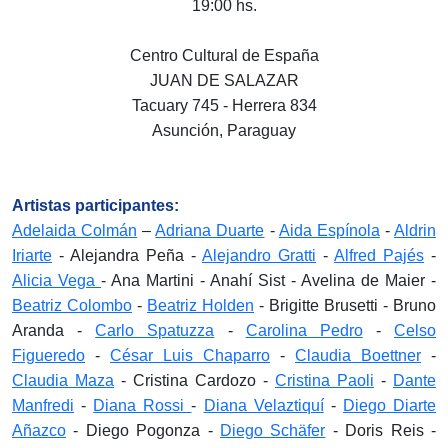
19:00 hs.
Centro Cultural de España
JUAN DE SALAZAR
Tacuary 745 - Herrera 834
Asunción, Paraguay
Artistas participantes:
Adelaida Colmán
–
Adriana Duarte
-
Aida Espínola
-
Aldrin
Iriarte
- Alejandra Peña -
Alejandro Gratti
-
Alfred Pajés
-
Alicia Vega
- Ana Martini - Anahí Sist - Avelina de Maier -
Beatriz Colombo
-
Beatriz Holden
- Brigitte Brusetti - Bruno
Aranda -
Carlo Spatuzza
-
Carolina Pedro
-
Celso
Figueredo
-
César Luis Chaparro
-
Claudia Boettner
-
Claudia Maza
- Cristina Cardozo -
Cristina Paoli
-
Dante
Manfredi
-
Diana Rossi
-
Diana Velaztiquí
-
Diego Diarte
Añazco
- Diego Pogonza -
Diego Schäfer
- Doris Reis -