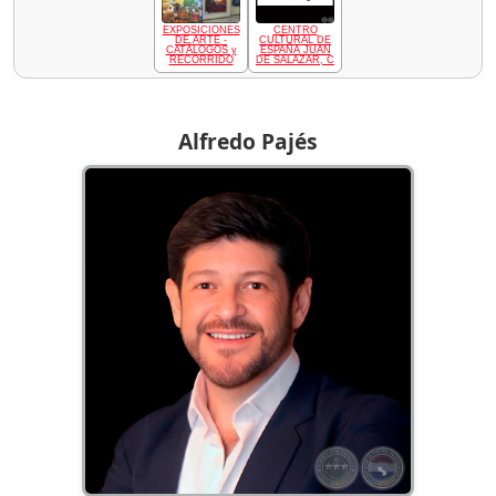
EXPOSICIONES
CENTRO
DE ARTE -
CULTURAL DE
CATÁLOGOS y
ESPAÑA JUAN
RECORRIDO
DE SALAZAR, C
Alfredo Pajés