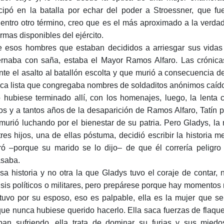
icipó en la batalla por echar del poder a Stroessner, que f
entro otro término, creo que es el más aproximado a la verdad,
armas disponibles del ejército.
e esos hombres que estaban decididos a arriesgar sus vidas
rnaba con saña, estaba el Mayor Ramos Alfaro. Las crónicas
nte el asalto al batallón escolta y que murió a consecuencia d
dica lista que congregaba nombres de soldaditos anónimos ca
 hubiese terminado allí, con los homenajes, luego, la lenta
ros y a tantos años de la desaparición de Ramos Alfaro, Tatín 
murió luchando por el bienestar de su patria. Pero Gladys, l
tres hijos, una de ellas póstuma, decidió escribir la historia
ró –porque su marido se lo dijo– de que él correría peligro 
asaba.
sa historia y no otra la que Gladys tuvo el coraje de contar, 
isis políticos o militares, pero prepárese porque hay momentos
tuvo por su esposo, eso es palpable, ella es la mujer que se
ue nunca hubiese querido hacerlo. Ella saca fuerzas de flaqu
ban sufriendo, ella trata de dominar su furias y sus mie