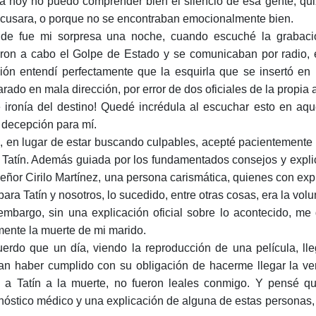
a hoy no puedo comprender bien el silencio de esa gente, qui
acusara, o porque no se encontraban emocionalmente bien.
de fue mi sorpresa una noche, cuando escuché la grabació
aron a cabo el Golpe de Estado y se comunicaban por radio,
ión entendí perfectamente que la esquirla que se insertó en 
arado en mala dirección, por error de dos oficiales de la propia
 ironía del destino! Quedé incrédula al escuchar esto en aqu
 decepción para mí.
, en lugar de estar buscando culpables, acepté pacientemente
 Tatín. Además guiada por los fundamentados consejos y expli
señor Cirilo Martínez, una persona carismática, quienes con exp
para Tatín y nosotros, lo sucedido, entre otras cosas, era la vo
embargo, sin una explicación oficial sobre lo acontecido, m
mente la muerte de mi marido.
erdo que un día, viendo la reproducción de una película, ll
an haber cumplido con su obligación de hacerme llegar la ve
ó a Tatín a la muerte, no fueron leales conmigo. Y pensé qu
nóstico médico y una explicación de alguna de estas personas,