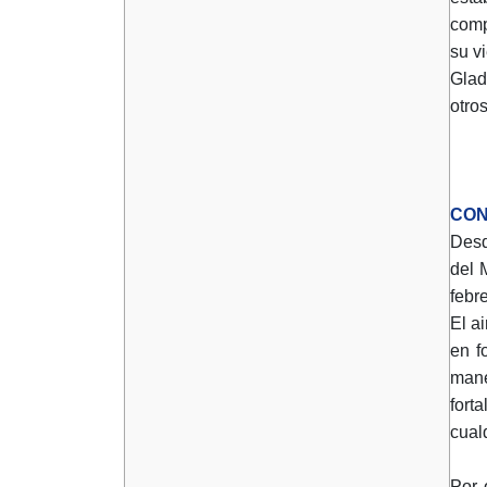
comp
su v
Glad
otro
CON
Desd
del 
febr
El a
en f
mane
fort
cual
Por 