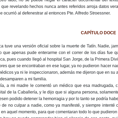
, que revelando hechos nunca antes referidos arroja datos ve
ue ocurrió al defenestrar al entonces Pte. Alfredo Stroessner.
CAPÍTULO DOCE
a tuve una versión oficial sobre la muerte de Tatín. Nadie, ja
o que apenas pude enterarme con el correr de los días fue qu
ca, pues cuando llegó al hospital San Jorge, de la Primera Div
ores que se encontraban en ese lugar, ya no pudieron hacer n
médicos ya ni le inspeccionaron, además me dijeron que en su 
desamparen a mi familia.
ía, a mi madre le comentó un médico que esa madrugada, cua
ital de la Caballería, y le dijo que si alguna persona, solamen
esen podido detener la hemorragia y por lo tanto se podría habe
é de no culpar a nadie, como ya manifesté, y siempre intent
n en aquel momento, para que comentaran todo lo que pudieron v