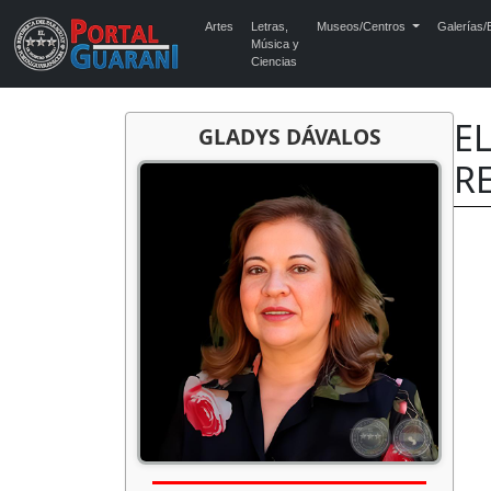
Artes
Letras,
Museos/Centros
Galerías/E
Música y
Ciencias
EL
GLADYS DÁVALOS
RE