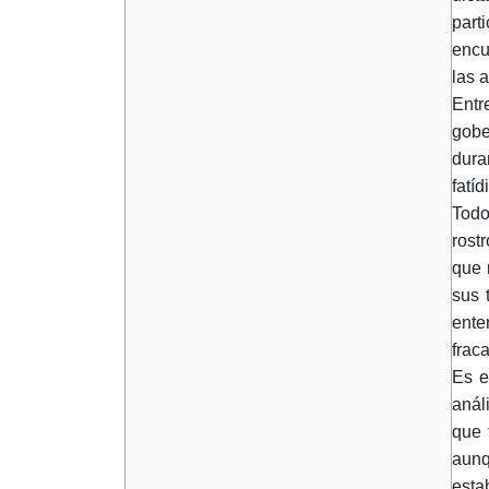
part
encu
las 
Entr
gobe
dura
fatí
Todo
rost
que 
sus 
ente
frac
Es e
anál
que 
aunq
esta