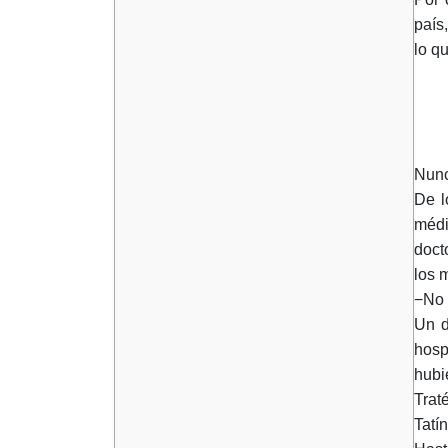
país
lo q
Nunc
De l
médi
doct
los 
−No 
Un d
hosp
hubi
Trat
Tatí