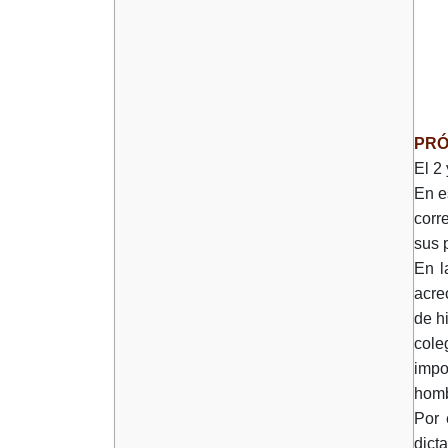
PR
El 2
En e
corr
sus 
En l
acre
de h
cole
impo
homb
Por 
dict