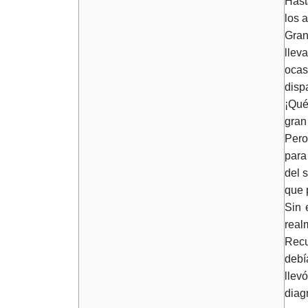
Hast
los 
Gran
llev
ocas
disp
¡Qué
gran
Pero
para
del 
que 
Sin 
real
Recu
debí
llev
diag