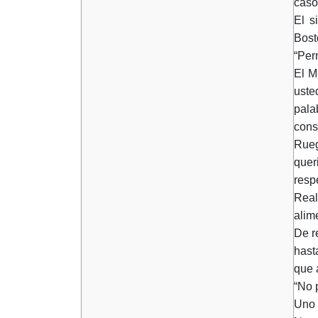
caso
El s
Bost
“Per
El M
uste
pala
cons
Rueg
quer
resp
Real
alim
De r
hast
que 
“No 
Uno 