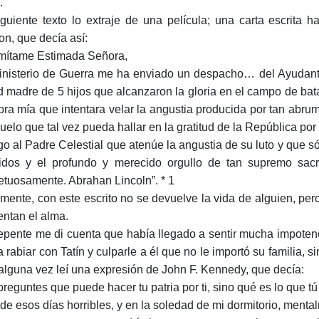
.
iguiente texto lo extraje de una película; una carta escrita
on, que decía así:
mítame Estimada Señora,
inisterio de Guerra me ha enviado un despacho… del Ayudant
d madre de 5 hijos que alcanzaron la gloria en el campo de batall
bra mía que intentara velar la angustia producida por tan abru
uelo que tal vez pueda hallar en la gratitud de la República por
o al Padre Celestial que atenúe la angustia de su luto y que s
idos y el profundo y merecido orgullo de tan supremo sacri
etuosamente. Abrahan Lincoln”. * 1
mente, con este escrito no se devuelve la vida de alguien, pe
entan el alma.
epente me di cuenta que había llegado a sentir mucha impoten
a rabiar con Tatín y culparle a él que no le importó su familia, 
alguna vez leí una expresión de John F. Kennedy, que decía:
preguntes que puede hacer tu patria por ti, sino qué es lo que tú
de esos días horribles, y en la soledad de mi dormitorio, mental