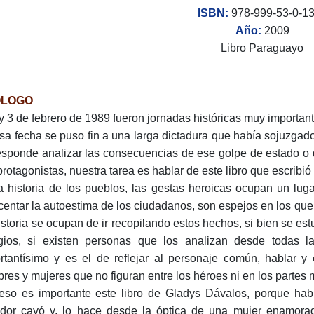
ISBN:
978-999-53-0-1
Año:
2009
Libro Paraguayo
ÓLOGO
 y 3 de febrero de 1989 fueron jornadas históricas muy importan
sa fecha se puso fin a una larga dictadura que había sojuzga
esponde analizar las consecuencias de ese golpe de estado o 
protagonistas, nuestra tarea es hablar de este libro que escribi
a historia de los pueblos, las gestas heroicas ocupan un lug
centar la autoestima de los ciudadanos, son espejos en los que t
istoria se ocupan de ir recopilando estos hechos, si bien se e
gios, si existen personas que los analizan desde todas las
rtantísimo y es el de reflejar al personaje común, hablar y e
res y mujeres que no figuran entre los héroes ni en los partes mil
eso es importante este libro de Gladys Dávalos, porque hab
ador cayó y, lo hace desde la óptica de una mujer enamorad