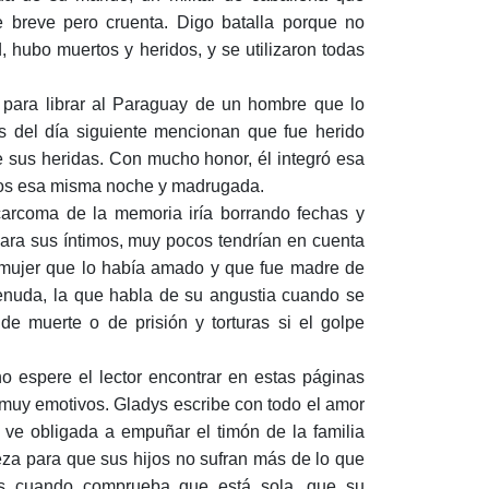
ue breve pero cruenta. Digo batalla porque no
 hubo muertos y heridos, y se utilizaron todas
 para librar al Paraguay de un hombre que lo
 del día siguiente mencionan que fue herido
e sus heridas. Con mucho honor, él integró esa
ídos esa misma noche y madrugada.
 carcoma de la memoria iría borrando fechas y
para sus íntimos, muy pocos tendrían en cuenta
a mujer que lo había amado y que fue madre de
 menuda, la que habla de su angustia cuando se
de muerte o de prisión y torturas si el golpe
no espere el lector encontrar en estas páginas
 muy emotivos. Gladys escribe con todo el amor
 ve obligada a empuñar el timón de la familia
eza para que sus hijos no sufran más de lo que
dos cuando comprueba que está sola, que su