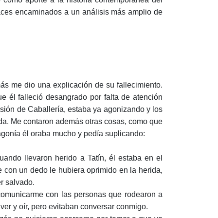
races encaminados a un análisis más amplio de
más me dio una explicación de su fallecimiento.
e él falleció desangrado por falta de atención
isión de Caballería, estaba ya agonizando y los
ada. Me contaron además otras cosas, como que
agonía él oraba mucho y pedía suplicando:
ndo llevaron herido a Tatín, él estaba en el
te con un dedo le hubiera oprimido en la herida,
r salvado.
é comunicarme con las personas que rodearon a
er y oír, pero evitaban conversar conmigo.