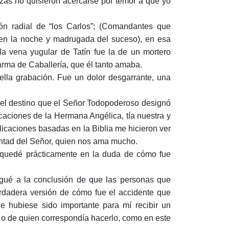
zás no quisieron acercarse por temor a que yo
n radial de “los Carlos”; (Comandantes que
 en la noche y madrugada del suceso), en esa
la vena yugular de Tatín fue la de un mortero
 arma de Caballería, que él tanto amaba.
ella grabación. Fue un dolor desgarrante, una
 el destino que el Señor Todopoderoso designó
caciones de la Hermana Angélica, tía nuestra y
licaciones basadas en la Biblia me hicieron ver
luntad del Señor, quien nos ama mucho.
e quedé prácticamente en la duda de cómo fue
egué a la conclusión de que las personas que
rdadera versión de cómo fue el accidente que
e hubiese sido importante para mí recibir un
 o de quien correspondía hacerlo, como en este