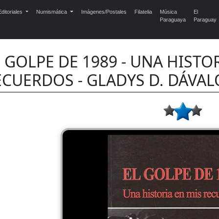
ditoriales
Numismática
Imágenes/Postales
Filatelia
Música
El
Paraguaya
Paraguay
 GOLPE DE 1989 - UNA HISTO
CUERDOS - GLADYS D. DÁVALO