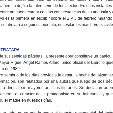
añero la dejó a la intemperie de los afectos. En esos instante
ientre no puede cargar con las consecuencias de su angustia y 
ys es la primera en escribir sobre el 2 y 3 de febrero mirand
s se atrevan a seguir su ejemplo, necesitamos más héroes civile
TRATAPA
e sus sentidas páginas, la presente obra constituye un particul
Mayor Miguel Angel Ramos Alfaro, único oficial del Ejército qui
ero de 1989.
ire sombrío de los días previos a la gesta, la noche del alzami
ormación, son relatados por una autora que luego de dos déc
ra directa, sin mayores artificios literarios. Se destacan a
alecieron el carácter de la protagonista en su infortunio, y q
quier madre en nuestros días.
otro lado, no se puede negar el carácter documental del text