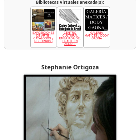
Bibliotecas Virtuales anexada(s):
EXPOSICIONES
CENTRO
GALERÍA
DE ARTE -
CULTURAL
MATICES / DODY
CATÁLOGOS y
EMBAJADA DEL
GAONA
RECORRIDO
BRASIL EN
ASUNCI
Stephanie Ortigoza