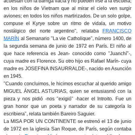
acuestan con la barriga vacía y no pueden irse a la escuela;
en los niños de Vietnam que al mirar el cielo ven surgir
aviones; en todos los niños martirizados. De un solo golpe,
compuse el Kyrye sobre un ritmo de vidala, un motivo
nostálgico del norte argentino", relataba
FRANCISCO
MARÍN
al Semanario "La vie Catholique", número 1400, de
la segunda semana de junio de 1972 en París. El niño al
que hace referencia es Jean- conocido como "Juanchí"-,
cuya madre es Florence. Su otro hijo es Rafael Marín- cuya
madre es JOSEFINA INSAURRALDE-, nacido en Asunción
en 1945.
"Cuando concluimos, le hicimos escuchar al querido amigo
MIGUEL ÁNGEL ASTURIAS, quien se entusiasmó con la
pieza y nos pidió -nos "exigió" -hacer el Introito. Fue un
gran honor que un poeta y narrador de su categoría lo
escribiera", relata también Bareiro Saguier.
La MISA POR UN CONTINENTE se estrenó el 13 de junio
de 1972 en la iglesia San Roque, de París, según contaba