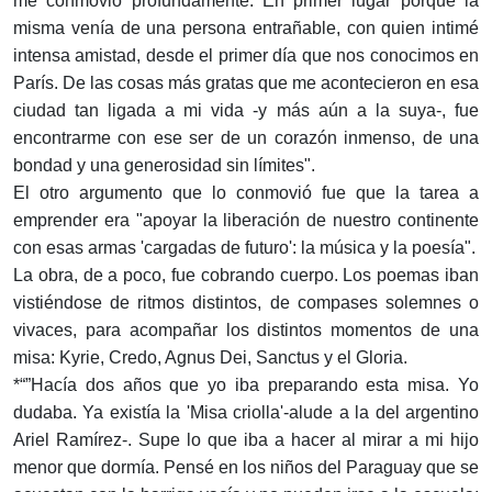
me conmovió profundamente. En primer lugar porque la
misma venía de una persona entrañable, con quien intimé
intensa amistad, desde el primer día que nos conocimos en
París. De las cosas más gratas que me acontecieron en esa
ciudad tan ligada a mi vida -y más aún a la suya-, fue
encontrarme con ese ser de un corazón inmenso, de una
bondad y una generosidad sin límites".
El otro argumento que lo conmovió fue que la tarea a
emprender era "apoyar la liberación de nuestro continente
con esas armas 'cargadas de futuro': la música y la poesía".
La obra, de a poco, fue cobrando cuerpo. Los poemas iban
vistiéndose de ritmos distintos, de compases solemnes o
vivaces, para acompañar los distintos momentos de una
misa: Kyrie, Credo, Agnus Dei, Sanctus y el Gloria.
*“”Hacía dos años que yo iba preparando esta misa. Yo
dudaba. Ya existía la 'Misa criolla'-alude a la del argentino
Ariel Ramírez-. Supe lo que iba a hacer al mirar a mi hijo
menor que dormía. Pensé en los niños del Paraguay que se