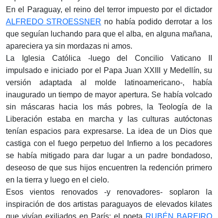
En el Paraguay, el reino del terror impuesto por el dictador
ALFREDO STROESSNER
no había podido derrotar a los
que seguían luchando para que el alba, en alguna mañana,
apareciera ya sin mordazas ni amos.
La Iglesia Católica -luego del Concilio Vaticano II
impulsado e iniciado por el Papa Juan XXIII y Medellín, su
versión adaptada al molde latinoamericano-, había
inaugurado un tiempo de mayor apertura. Se había volcado
sin máscaras hacia los más pobres, la Teología de la
Liberación estaba en marcha y las culturas autóctonas
tenían espacios para expresarse. La idea de un Dios que
castiga con el fuego perpetuo del Infierno a los pecadores
se había mitigado para dar lugar a un padre bondadoso,
deseoso de que sus hijos encuentren la redención primero
en la tierra y luego en el cielo.
Esos vientos renovados -y renovadores- soplaron la
inspiración de dos artistas paraguayos de elevados kilates
que vivían exiliados en París: el poeta
RUBÉN BAREIRO