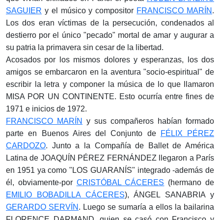
SAGUIER
y el músico y compositor
FRANCISCO MARÍN
.
Los dos eran víctimas de la persecución, condenados al
destierro por el único "pecado" mortal de amar y augurar a
su patria la primavera sin cesar de la libertad.
Acosados por los mismos dolores y esperanzas, los dos
amigos se embarcaron en la aventura "socio-espiritual" de
escribir la letra y componer la música de lo que llamaron
MISA POR UN CONTINENTE. Esto ocurría entre fines de
1971 e inicios de 1972.
FRANCISCO MARÍN
y sus compañeros habían formado
parte en Buenos Aires del Conjunto de
FÉLIX PÉREZ
CARDOZO
. Junto a la Compañía de Ballet de América
Latina de JOAQUÍN PÉREZ FERNÁNDEZ llegaron a París
en 1951 ya como "LOS GUARANÍS" integrado -además de
él, obviamente-por
CRISTÓBAL CÁCERES
(hermano de
EMILIO BOBADILLA CÁCERES
), ÁNGEL SANABRIA y
GERARDO SERVÍN
. Luego se sumaría a ellos la bailarina
FLORENCE DARMAND, quien se casó con Francisco y