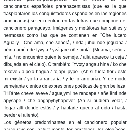
cancioneros españoles prerenacentistas (que es la que
trasplantaron los conquistadores españoles en las regiones
americanas) se encuentran en las letras que componen el
cancionero paraguayo. Imágenes y metáforas tan sutiles y
hermosas como las que se contienen en "Che lucero
Aguai'y - Che ama, che señorá, / nda juhui nde joguaha /
péina amó nde tyvyta / yvágare oñe pintá" (Mi ama, señora
mía, / no encuentro quien te semeje, / allá aparece tu ceja /
dibujada en el cielo). O también: "Yvoty angau hina / ko che
rekove / aipo'o haguã / rojapi ipype" (Ah si fuera flor / este
mi existir / yo lo arrancaría / y te lo arrojaría). Y de modo
semejante cientos de expresiones poéticas de gran belleza:
"Hi'ánte cheve aveve / aguejymi ne rendape / añe’ẽmi nde
apysape / che angapyhyhapeve" (Ah si pudiera volar, /
llegar allí donde estás / y hablarte quedo al oído / hasta
perder el aliento).
Los géneros predominantes en el cancionero popular
paraguayo son, naturalmente, los amatorios, los elegíacos,