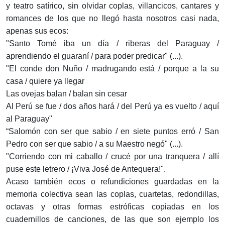
y teatro satírico, sin olvidar coplas, villancicos, cantares y
romances de los que no llegó hasta nosotros casi nada,
apenas sus ecos:
"Santo Tomé iba un día / riberas del Paraguay /
aprendiendo el guaraní / para poder predicar" (...).
"El conde don Nuño / madrugando está / porque a la su
casa / quiere ya llegar
Las ovejas balan / balan sin cesar
Al Perú se fue / dos años hará / del Perú ya es vuelto / aquí
al Paraguay"
“Salomón con ser que sabio / en siete puntos erró / San
Pedro con ser que sabio / a su Maestro negó" (...).
"Corriendo con mi caballo / crucé por una tranquera / allí
puse este letrero / ¡Viva José de Antequera!".
Acaso también ecos o refundiciones guardadas en la
memoria colectiva sean las coplas, cuartetas, redondillas,
octavas y otras formas estróficas copiadas en los
cuadernillos de canciones, de las que son ejemplo los