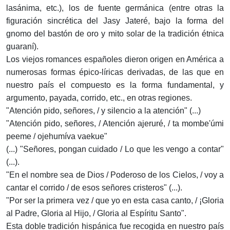
lasánima, etc.), los de fuente germánica (entre otras la
figuración sincrética del Jasy Jateré, bajo la forma del
gnomo del bastón de oro y mito solar de la tradición étnica
guaraní).
Los viejos romances españoles dieron origen en América a
numerosas formas épico-líricas derivadas, de las que en
nuestro país el compuesto es la forma fundamental, y
argumento, payada, corrido, etc., en otras regiones.
"Atención pido, señores, / y silencio a la atención" (...)
"Atención pido, señores, / Atención ajeruré, / ta mombe'úmi
peeme / ojehumíva vaekue"
(...) "Señores, pongan cuidado / Lo que les vengo a contar"
(...).
"En el nombre sea de Dios / Poderoso de los Cielos, / voy a
cantar el corrido / de esos señores cristeros" (...).
"Por ser la primera vez / que yo en esta casa canto, / ¡Gloria
al Padre, Gloria al Hijo, / Gloria al Espíritu Santo".
Esta doble tradición hispánica fue recogida en nuestro país