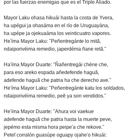
por las fuerzas enemigas que es el Triple Aliado.
Mayor Laku ohasa hikuái hasta la costa de Yvera,
ha upégui ja ohasáma en el río de Uruguayána,
ha upépe ja ojekuaáma los veinticuatro vapores.
He'íma Mayor Laku: "Peñentregánte lo mitã,
ndaiporivéima remedio, japerdéma ñane retã."
Ha'íma Mayor Duarte: "Ñañentregái chéne che,
para eso areko espada añedefende haguã,
adefende haguã che patria ha che derecho ave."
He'íma Mayor Laku: "Peñentregánte katu los soldados,
ndaiporivéima remedio, peẽ ya son vendidos."
He'íma Mayor Duarte: "Ahura voi vaekue
adefende haguã che patria hasta la muerte peve,
jepémo esta misma hora peipe'a che rekove."
Peteĩ corralón guasúpe oguapy ojahe'o hikuái: