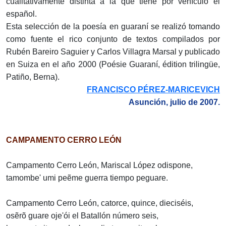
cualitativamente distinta a la que tiene por vehículo el
español.
Esta selección de la poesía en guaraní se realizó tomando
como fuente el rico conjunto de textos compilados por
Rubén Bareiro Saguier y Carlos Villagra Marsal y publicado
en Suiza en el año 2000 (Poésie Guaraní, édition trilingüe,
Patiño, Berna).
FRANCISCO PÉREZ-MARICEVICH
Asunción, julio de 2007.
CAMPAMENTO CERRO LEÓN
Campamento Cerro León, Mariscal López odispone,
tamombe' umi peẽme guerra tiempo peguare.
Campamento Cerro León, catorce, quince, dieciséis,
osẽrõ guare oje'ói el Batallón número seis,