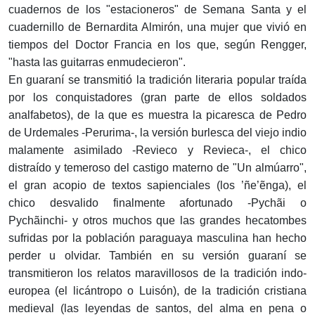
cuadernos de los "estacioneros" de Semana Santa y el
cuadernillo de Bernardita Almirón, una mujer que vivió en
tiempos del Doctor Francia en los que, según Rengger,
"hasta las guitarras enmudecieron".
En guaraní se transmitió la tradición literaria popular traída
por los conquistadores (gran parte de ellos soldados
analfabetos), de la que es muestra la picaresca de Pedro
de Urdemales -Perurima-, la versión burlesca del viejo indio
malamente asimilado -Revieco y Revieca-, el chico
distraído y temeroso del castigo materno de "Un almúarro",
el gran acopio de textos sapienciales (los ’ñe’ẽnga), el
chico desvalido finalmente afortunado -Pychãi o
Pychãinchi- y otros muchos que las grandes hecatombes
sufridas por la población paraguaya masculina han hecho
perder u olvidar. También en su versión guaraní se
transmitieron los relatos maravillosos de la tradición indo-
europea (el licántropo o Luisón), de la tradición cristiana
medieval (las leyendas de santos, del alma en pena o