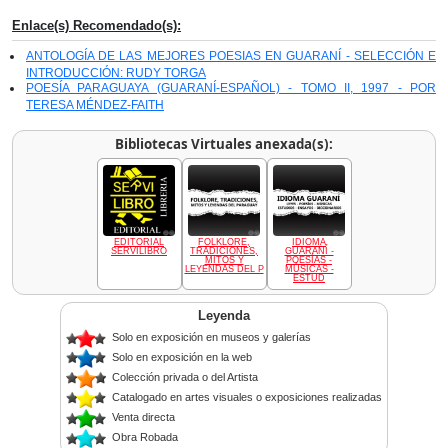
Enlace(s) Recomendado(s):
ANTOLOGÍA DE LAS MEJORES POESIAS EN GUARANÍ - SELECCIÓN E
INTRODUCCIÓN: RUDY TORGA
POESÍA PARAGUAYA (GUARANÍ-ESPAÑOL) - TOMO II, 1997 - POR
TERESA MÉNDEZ-FAITH
Bibliotecas Virtuales anexada(s):
EDITORIAL
FOLKLORE,
IDIOMA
SERVILIBRO
TRADICIONES,
GUARANÍ -
MITOS Y
POESÍAS -
LEYENDAS DEL P
MÚSICAS -
ESTUD
Leyenda
Solo en exposición en museos y galerías
Solo en exposición en la web
Colección privada o del Artista
Catalogado en artes visuales o exposiciones realizadas
Venta directa
Obra Robada