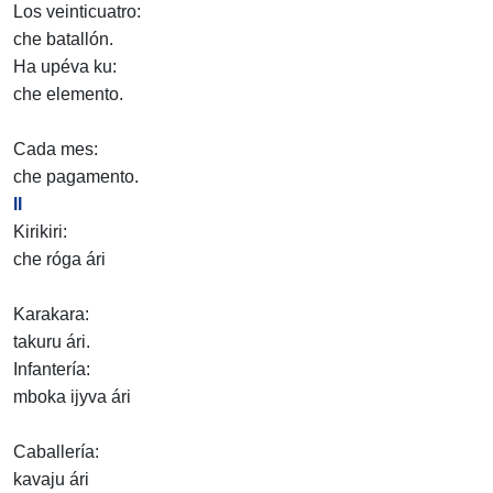
Los veinticuatro:
che batallón.
Ha upéva ku:
che elemento.
Cada mes:
che pagamento.
II
Kirikiri:
che róga ári
Karakara:
takuru ári.
Infantería:
mboka ijyva ári
Caballería:
kavaju ári