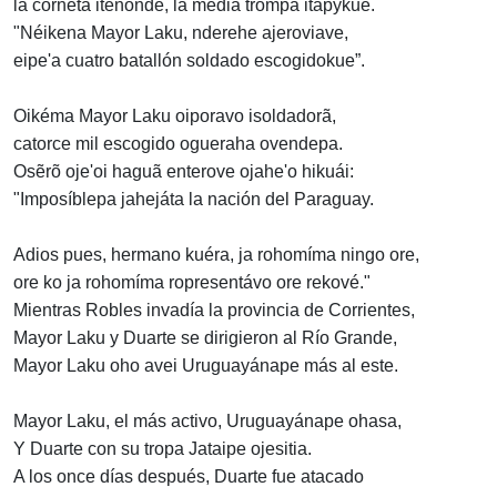
la corneta itenonde, la media trompa itapykue.
"Néikena Mayor Laku, nderehe ajeroviave,
eipe'a cuatro batallón soldado escogidokue”.
Oikéma Mayor Laku oiporavo isoldadorã,
catorce mil escogido ogueraha ovendepa.
Osẽrõ oje'oi haguã enterove ojahe'o hikuái:
"Imposíblepa jahejáta la nación del Paraguay.
Adios pues, hermano kuéra, ja rohomíma ningo ore,
ore ko ja rohomíma ropresentávo ore rekové."
Mientras Robles invadía la provincia de Corrientes,
Mayor Laku y Duarte se dirigieron al Río Grande,
Mayor Laku oho avei Uruguayánape más al este.
Mayor Laku, el más activo, Uruguayánape ohasa,
Y Duarte con su tropa Jataipe ojesitia.
A los once días después, Duarte fue atacado