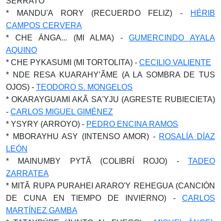
SERRATO
* MANDU'A RORY (RECUERDO FELIZ) -
HÉRIB
CAMPOS CERVERA
* CHE ÁNGA... (MI ALMA) -
GUMERCINDO AYALA
AQUINO
* CHE PYKASUMI (MI TORTOLITA) -
CECILIO VALIENTE
* NDE RESA KUARAHY’ÃME (A LA SOMBRA DE TUS
OJOS) -
TEODORO S. MONGELOS
* OKARAYGUAMI AKÃ SA'YJU (AGRESTE RUBIECIETA)
-
CARLOS MIGUEL GIMÉNEZ
* YSYRY (ARROYO) -
PEDRO ENCINA RAMOS
* MBORAYHU ASY (INTENSO AMOR) -
ROSALÍA DÍAZ
LEÓN
* MAINUMBY PYTÃ (COLIBRÍ ROJO) -
TADEO
ZARRATEA
* MITÃ RUPA PURAHEI ARARO'Y REHEGUA (CANCIÓN
DE CUNA EN TIEMPO DE INVIERNO) -
CARLOS
MARTÍNEZ GAMBA