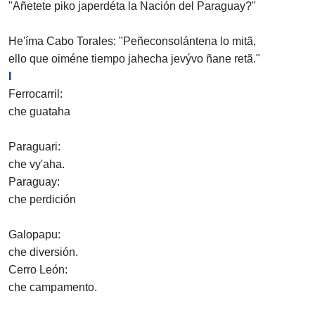
"Añetete piko japerdéta la Nación del Paraguay?"
He'íma Cabo Torales: "Peñeconsolántena lo mitã,
ello que oiméne tiempo jahecha jevývo ñane retã."
I
Ferrocarril:
che guataha
Paraguari:
che vy'aha.
Paraguay:
che perdición
Galopapu:
che diversión.
Cerro León:
che campamento.