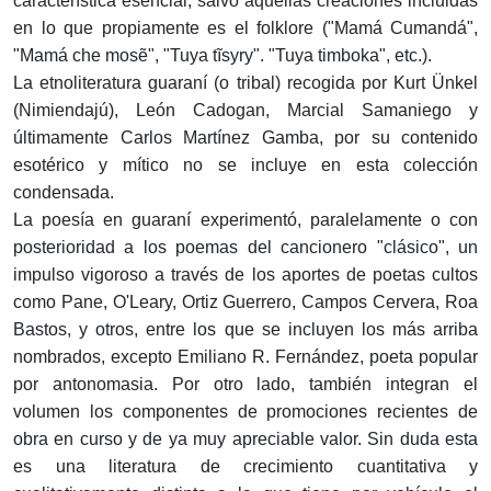
característica esencial, salvo aquellas creaciones incluidas
en lo que propiamente es el folklore ("Mamá Cumandá",
"Mamá che mosẽ", "Tuya tĩsyry". "Tuya timboka", etc.).
La etnoliteratura guaraní (o tribal) recogida por Kurt Ünkel
(Nimiendajú), León Cadogan, Marcial Samaniego y
últimamente Carlos Martínez Gamba, por su contenido
esotérico y mítico no se incluye en esta colección
condensada.
La poesía en guaraní experimentó, paralelamente o con
posterioridad a los poemas del cancionero "clásico", un
impulso vigoroso a través de los aportes de poetas cultos
como Pane, O'Leary, Ortiz Guerrero, Campos Cervera, Roa
Bastos, y otros, entre los que se incluyen los más arriba
nombrados, excepto Emiliano R. Fernández, poeta popular
por antonomasia. Por otro lado, también integran el
volumen los componentes de promociones recientes de
obra en curso y de ya muy apreciable valor. Sin duda esta
es una literatura de crecimiento cuantitativa y