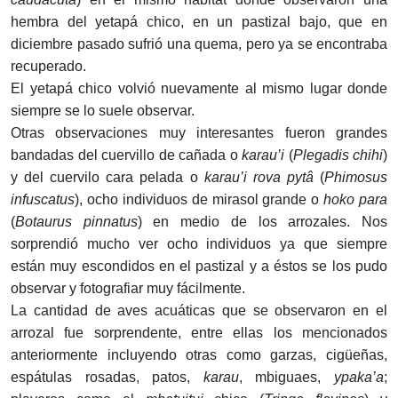
hembra del yetapá chico, en un pastizal bajo, que en
diciembre pasado sufrió una quema, pero ya se encontraba
recuperado.
El yetapá chico volvió nuevamente al mismo lugar donde
siempre se lo suele observar.
Otras observaciones muy interesantes fueron grandes
bandadas del cuervillo de cañada o
karau’i
(
Plegadis chihi
)
y del cuervilo cara pelada o
karau’i rova pytâ
(
Phimosus
infuscatus
), ocho individuos de mirasol grande o
hoko para
(
Botaurus
pinnatus
) en medio de los arrozales. Nos
sorprendió mucho ver ocho individuos ya que siempre
están muy escondidos en el pastizal y a éstos se los pudo
observar y fotografiar muy fácilmente.
La cantidad de aves acuáticas que se observaron en el
arrozal fue sorprendente, entre ellas los mencionados
anteriormente incluyendo otras como garzas, cigüeñas,
espátulas rosadas, patos,
karau
, mbiguaes,
ypaka’a
;