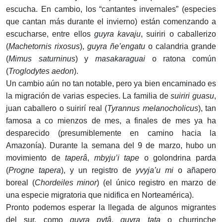
escucha. En cambio, los “cantantes invernales” (especies
que cantan más durante el invierno) están comenzando a
escucharse, entre ellos
guyra kavaju
, suiriri o caballerizo
(
Machetornis
rixosus
),
guyra ñe’engatu
o calandria grande
(
Mimus
saturninus
) y
masakaraguai
o ratona común
(
Troglodytes aedon
).
Un cambio aún no tan notable, pero ya bien encaminado es
la migración de varias especies. La familia de
suiriri guasu
,
juan caballero o suirirí real (
Tyrannus melanocholicus
), tan
famosa a co mienzos de mes, a finales de mes ya ha
desparecido (presumiblemente en camino hacia la
Amazonía). Durante la semana del 9 de marzo, hubo un
movimiento de
taperâ
,
mbyju’i tape
o golondrina parda
(
Progne tapera
), y un registro de
yvyja’u mi
o añapero
boreal (
Chordeiles minor
) (el único registro en marzo de
una especie migratoria que nidifica en Norteamérica).
Pronto podemos esperar la llegada de algunos migrantes
del sur, como
guyra pytâ
,
guyra tata
o churrinche