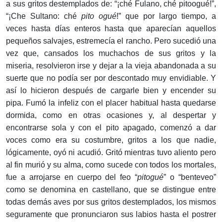
a sus gritos destemplados de: “¡ché Fulano, ché pitoogué!”,
“¡Che Sultano: ché
pito ogué
!” que por largo tiempo, a
veces hasta días enteros hasta que aparecían aquellos
pequeños salvajes, estremecía el rancho. Pero sucedió una
vez que, cansados los muchachos de sus gritos y la
miseria, resolvieron irse y dejar a la vieja abandonada a su
suerte que no podía ser por descontado muy envidiable. Y
así lo hicieron después de cargarle bien y encender su
pipa. Fumó la infeliz con el placer habitual hasta quedarse
dormida, como en otras ocasiones y, al despertar y
encontrarse sola y con el pito apagado, comenzó a dar
voces como era su costumbre, gritos a los que nadie,
lógicamente, oyó ni acudió. Gritó mientras tuvo aliento pero
al fin murió y su alma, como sucede con todos los mortales,
fue a arrojarse en cuerpo del feo “
pitogué
” o “benteveo”
como se denomina en castellano, que se distingue entre
todas demás aves por sus gritos destemplados, los mismos
seguramente que pronunciaron sus labios hasta el postrer