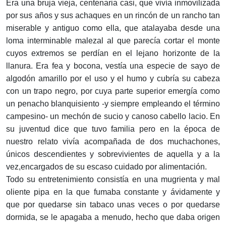
Era una bruja vieja, centenaria casi, que vivía inmovilizada
por sus años y sus achaques en un rincón de un rancho tan
miserable y antiguo como ella, que atalayaba desde una
loma interminable malezal al que parecía cortar el monte
cuyos extremos se perdían en el lejano horizonte de la
llanura. Era fea y bocona, vestía una especie de sayo de
algodón amarillo por el uso y el humo y cubría su cabeza
con un trapo negro, por cuya parte superior emergía como
un penacho blanquisiento -y siempre empleando el término
campesino- un mechón de sucio y canoso cabello lacio. En
su juventud dice que tuvo familia pero en la época de
nuestro relato vivía acompañada de dos muchachones,
únicos descendientes y sobrevivientes de aquella y a la
vez,encargados de su escaso cuidado por alimentación.
Todo su entretenimiento consistía en una mugrienta y mal
oliente pipa en la que fumaba constante y ávidamente y
que por quedarse sin tabaco unas veces o por quedarse
dormida, se le apagaba a menudo, hecho que daba origen