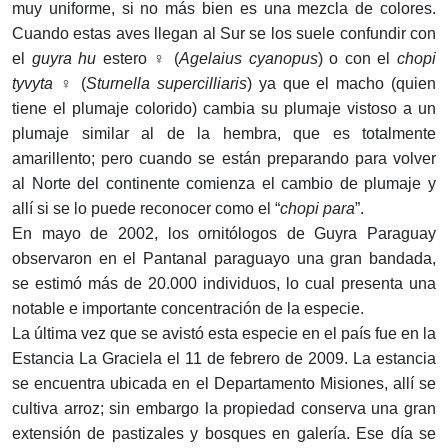
muy uniforme, si no más bien es una mezcla de colores.
Cuando estas aves llegan al Sur se los suele confundir con
el
guyra hu
estero ♀ (
Agelaius cyanopus
) o con el
chopi
tyvyta
♀ (
Sturnella supercilliaris
) ya que el macho (quien
tiene el plumaje colorido) cambia su plumaje vistoso a un
plumaje similar al de la hembra, que es totalmente
amarillento; pero cuando se están preparando para volver
al Norte del continente comienza el cambio de plumaje y
allí si se lo puede reconocer como el “
chopi para
”.
En mayo de 2002, los ornitólogos de Guyra Paraguay
observaron en el Pantanal paraguayo una gran bandada,
se estimó más de 20.000 individuos, lo cual presenta una
notable e importante concentración de la especie.
La última vez que se avistó esta especie en el país fue en la
Estancia La Graciela el 11 de febrero de 2009. La estancia
se encuentra ubicada en el Departamento Misiones, allí se
cultiva arroz; sin embargo la propiedad conserva una gran
extensión de pastizales y bosques en galería. Ese día se