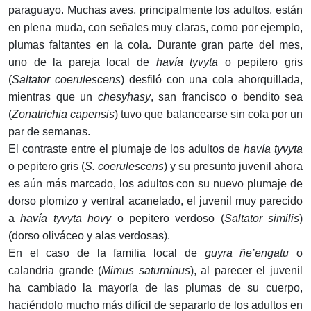
paraguayo. Muchas aves, principalmente los adultos, están
en plena muda, con señales muy claras, como por ejemplo,
plumas faltantes en la cola. Durante gran parte del mes,
uno de la pareja local de
havía tyvyta
o pepitero gris
(
Saltator coerulescens
) desfiló con una cola ahorquillada,
mientras que un
chesyhasy
, san francisco o bendito sea
(
Zonatrichia capensis
) tuvo que balancearse sin cola por un
par de semanas.
El contraste entre el plumaje de los adultos de
havía tyvyta
o pepitero gris (
S. coerulescens
) y su presunto juvenil ahora
es aún más marcado, los adultos con su nuevo plumaje de
dorso plomizo y ventral acanelado, el juvenil muy parecido
a
havía tyvyta hovy
o pepitero verdoso (
Saltator similis
)
(dorso oliváceo y alas verdosas).
En el caso de la familia local de
guyra ñe’engatu
o
calandria grande (
Mimus saturninus
), al parecer el juvenil
ha cambiado la mayoría de las plumas de su cuerpo,
haciéndolo mucho más difícil de separarlo de los adultos en