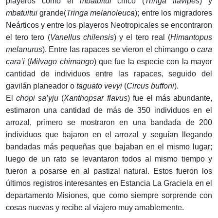
playeros como el
mbatuitui
chico (
Tringa flavipes
) y
mbatuitui
grande(
Tringa melanoleuca
); entre los migradores
Neárticos y entre los playeros Neotropicales se encontraron
el tero tero (
Vanellus chilensis
) y el tero real (
Himantopus
melanurus
). Entre las rapaces se vieron el chimango o
cara
cara’i
(
Milvago chimango
) que fue la especie con la mayor
cantidad de individuos entre las rapaces, seguido del
gavilán planeador o
taguato vevyi
(
Circus buffoni
).
El
chopi sa’yju
(
Xanthopsar flavus
) fue el más abundante,
estimaron una cantidad de más de 350 individuos en el
arrozal, primero se mostraron en una bandada de 200
individuos que bajaron en el arrozal y seguían llegando
bandadas más pequeñas que bajaban en el mismo lugar;
luego de un rato se levantaron todos al mismo tiempo y
fueron a posarse en al pastizal natural. Estos fueron los
últimos registros interesantes en Estancia La Graciela en el
departamento Misiones, que como siempre sorprende con
cosas nuevas y recibe al viajero muy amablemente.