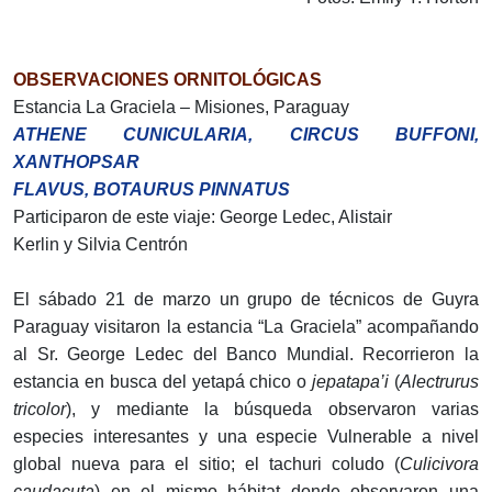
OBSERVACIONES ORNITOLÓGICAS
Estancia La Graciela – Misiones, Paraguay
ATHENE CUNICULARIA, CIRCUS BUFFONI,
XANTHOPSAR
FLAVUS, BOTAURUS PINNATUS
Participaron de este viaje: George Ledec, Alistair
Kerlin y Silvia Centrón
El sábado 21 de marzo un grupo de técnicos de Guyra
Paraguay visitaron la estancia “La Graciela” acompañando
al Sr. George Ledec del Banco Mundial. Recorrieron la
estancia en busca del yetapá chico o
jepatapa’i
(
Alectrurus
tricolor
), y mediante la búsqueda observaron varias
especies interesantes y una especie Vulnerable a nivel
global nueva para el sitio; el tachuri coludo (
Culicivora
caudacuta
) en el mismo hábitat donde observaron una