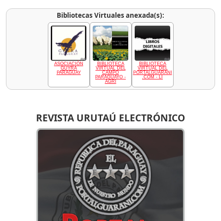
Bibliotecas Virtuales anexada(s):
ASOCIACIÓN
BIBLIOTECA
BIBLIOTECA
GUYRA
VIRTUAL DEL
VIRTUAL DEL
PARAGUAY
CAMPO
PORTALGUARANI
PARAGUAYO -
.COM - LI
AGRI
REVISTA URUTAÚ ELECTRÓNICO