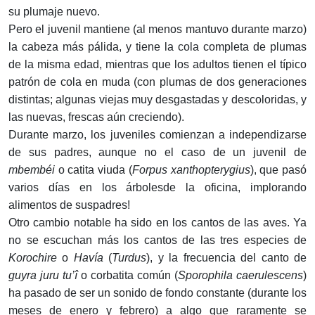
su plumaje nuevo.
Pero el juvenil mantiene (al menos mantuvo durante marzo)
la cabeza más pálida, y tiene la cola completa de plumas
de la misma edad, mientras que los adultos tienen el típico
patrón de cola en muda (con plumas de dos generaciones
distintas; algunas viejas muy desgastadas y descoloridas, y
las nuevas, frescas aún creciendo).
Durante marzo, los juveniles comienzan a independizarse
de sus padres, aunque no el caso de un juvenil de
mbembéi
o catita viuda (
Forpus xanthopterygius
), que pasó
varios días en los árbolesde la oficina, implorando
alimentos de suspadres!
Otro cambio notable ha sido en los cantos de las aves. Ya
no se escuchan más los cantos de las tres especies de
Korochire
o
Havía
(
Turdus
), y la frecuencia del canto de
guyra juru tu’î
o corbatita común (
Sporophila caerulescens
)
ha pasado de ser un sonido de fondo constante (durante los
meses de enero y febrero) a algo que raramente se