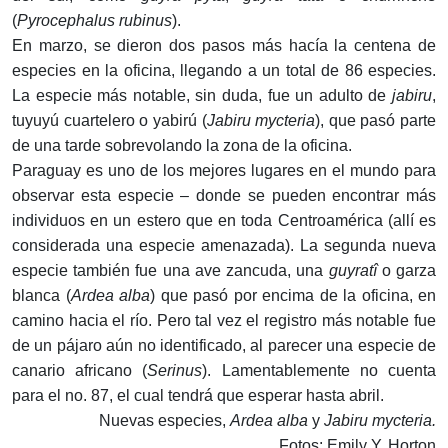
(
Pyrocephalus rubinus
).
En marzo, se dieron dos pasos más hacía la centena de
especies en la oficina, llegando a un total de 86 especies.
La especie más notable, sin duda, fue un adulto de
jabiru
,
tuyuyú cuartelero o yabirú (
Jabiru mycteria
), que pasó parte
de una tarde sobrevolando la zona de la oficina.
Paraguay es uno de los mejores lugares en el mundo para
observar esta especie – donde se pueden encontrar más
individuos en un estero que en toda Centroamérica (allí es
considerada una especie amenazada). La segunda nueva
especie también fue una ave zancuda, una
guyratî
o garza
blanca (
Ardea alba
) que pasó por encima de la oficina, en
camino hacia el río. Pero tal vez el registro más notable fue
de un pájaro aún no identificado, al parecer una especie de
canario africano (
Serinus
). Lamentablemente no cuenta
para el no. 87, el cual tendrá que esperar hasta abril.
Nuevas especies,
Ardea alba
y
Jabiru mycteria.
Fotos: Emily Y. Horton