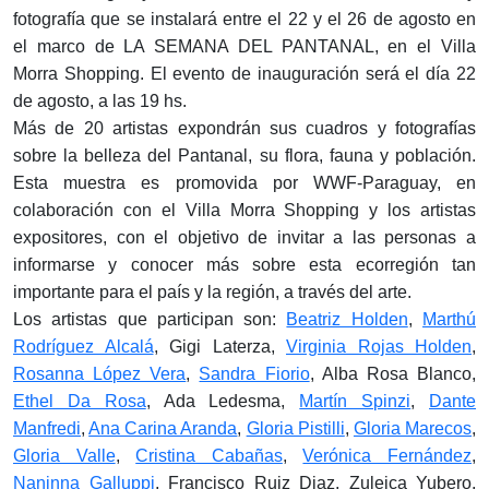
fotografía que se instalará entre el 22 y el 26 de agosto en
el marco de LA SEMANA DEL PANTANAL, en el Villa
Morra Shopping. El evento de inauguración será el día 22
de agosto, a las 19 hs.
Más de 20 artistas expondrán sus cuadros y fotografías
sobre la belleza del Pantanal, su flora, fauna y población.
Esta muestra es promovida por WWF-Paraguay, en
colaboración con el Villa Morra Shopping y los artistas
expositores, con el objetivo de invitar a las personas a
informarse y conocer más sobre esta ecorregión tan
importante para el país y la región, a través del arte.
Los artistas que participan son:
Beatriz Holden
,
Marthú
Rodríguez Alcalá
, Gigi Laterza,
Virginia Rojas Holden
,
Rosanna López Vera
,
Sandra Fiorio
, Alba Rosa Blanco,
Ethel Da Rosa
, Ada Ledesma,
Martín Spinzi
,
Dante
Manfredi
,
Ana Carina Aranda
,
Gloria Pistilli
,
Gloria Marecos
,
Gloria Valle
,
Cristina Cabañas
,
Verónica Fernández
,
Naninna Galluppi
, Francisco Ruiz Diaz, Zuleica Yubero,