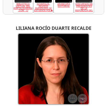
BIBLIOTECA
NOVAPOLIS,
ARANDURÃ
DISCURSOS DE
VIRTUAL DEL
REVISTA
EDITORIAL
PRESIDENTES
PORTALGUARANI
PARAGUAYA DE
DE LA
.COM - LI
ESTUDIOS POL�
REPÚBLICA DEL
LILIANA ROCÍO DUARTE RECALDE