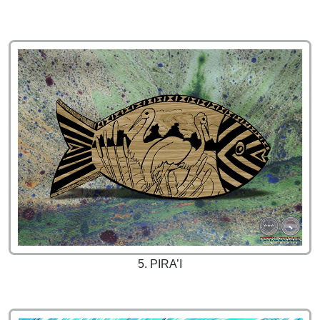
5. PIRA’I