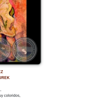
EZ
DUREK
,
uy coloridos,