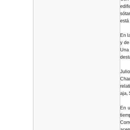
edifi
sóta
está
En l
y de
Una 
dest
Juli
Chac
rela
aja,
En u
tiem
Corr
acer