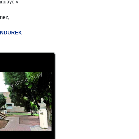
aguayo y
ínez,
ANDUREK