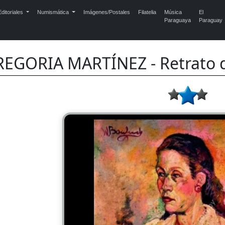
ditoriales
Numismática
Imágenes/Postales
Filatelia
Música
El
Paraguaya
Paraguay
REGORIA MARTÍNEZ - Retrato