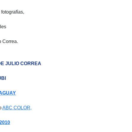
otografías,
les
o Correa.
DE JULIO CORREA
UBI
RAGUAY
io
ABC COLOR,
 2010