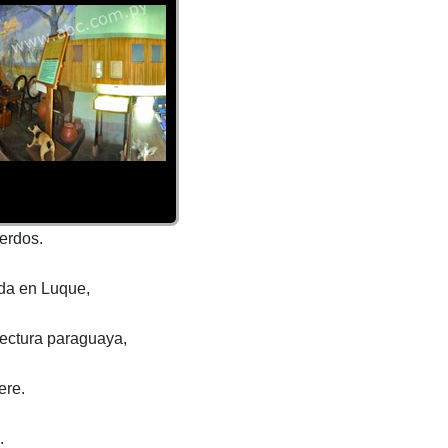
erdos.
ada en Luque,
tectura paraguaya,
ere.
.