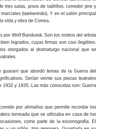
de tres salas, pisos de ladrillos, corredor jere y
s marciales (taekwondo). Y en el salón principal
a vida y obra de Correa.
 por Wolf Bandurek. Son los rostros del artista
bien logrados, cuyas firmas son casi ilegibles.
tos otorgados al dramaturgo nacional que se
eatrales.
 en guaraní que abordó temas de la Guerra del
ificativos. Serían veinte sus piezas teatrales
ntre 1932 y 1935. Las más conocidas son: Guerra
comido por alimañas que permite recordar los
dera torneada que se utilizaba en casa de los
 ocasiones, como parte de la escenografía. El
res y un sillón, tipo reposera. Guardada en su