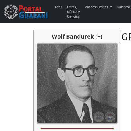
Artes
Letras,
Museos/Centros
Galerías/E
Música y
Ciencias
G
Wolf Bandurek (+)