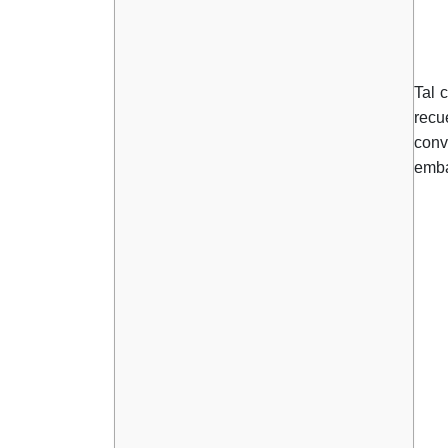
Tal 
recu
conv
emba