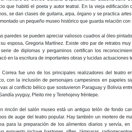
cio que habitó el poeta y autor teatral. En la vieja edificación 
nos, se dan clases de guitarra, arpa, órgano y se practica arte
 montado un pequeño museo histórico que guarda relación con l
as paredes se pueden apreciar valiosos cuadros al óleo pintados
 su esposa, Gregoria Martínez. Existe otro par de retratos muy 
serie de diplomas y pergaminos certifican los reconocimien
acó en la escritura de importantes obras y lucidas actuaciones t
o Correa fue uno de los principales realizadores del teatro
o, con la inclusión de personajes campesinos en papeles sign
tivas al conflicto bélico que sostuvieron Paraguay y Bolivia e
 Sandía yvyguy, Pleito rire y Terehojevy fréntepe.
n rincón del salón museo está un antiguo telón de fondo car
pos de auge del teatro popular. Hay también un mortero de ma
ea para la preparación de los alimentos diarios y servía, en
vo expuesto incluye bastones, rifles, lámparas, radiorrecepto