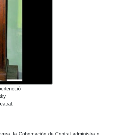
perteneció
ky,
eatral.
rea, la Gobernación de Central administra el