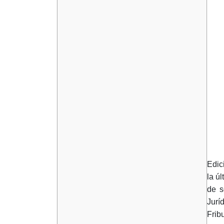
Edic
la ú
de s
Jurí
Frib