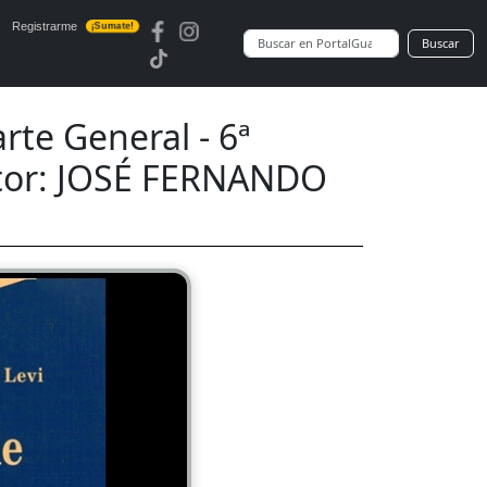
Registrarme
¡Sumate!
Buscar
e General - 6ª
tor: JOSÉ FERNANDO