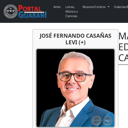
Artes
Letras,
Museos/Centros
Galerías/E
Música y
Ciencias
MA
JOSÉ FERNANDO CASAÑAS
LEVI (+)
E
CA