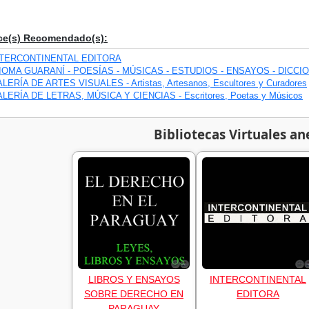
ce(s) Recomendado(s):
NTERCONTINENTAL EDITORA
IOMA GUARANÍ - POESÍAS - MÚSICAS - ESTUDIOS - ENSAYOS - DICCI
LERÍA DE ARTES VISUALES - Artistas, Artesanos, Escultores y Curadores
LERÍA DE LETRAS, MÚSICA Y CIENCIAS - Escritores, Poetas y Músicos
Bibliotecas Virtuales an
LIBROS Y ENSAYOS
INTERCONTINENTAL
SOBRE DERECHO EN
EDITORA
PARAGUAY