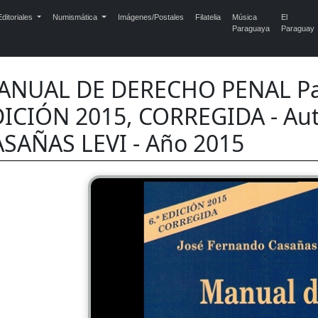
ditoriales
Numismática
Imágenes/Postales
Filatelia
Música
El
Paraguaya
Paraguay
NUAL DE DERECHO PENAL Part
DICIÓN 2015, CORREGIDA - Au
SAÑAS LEVI - Año 2015