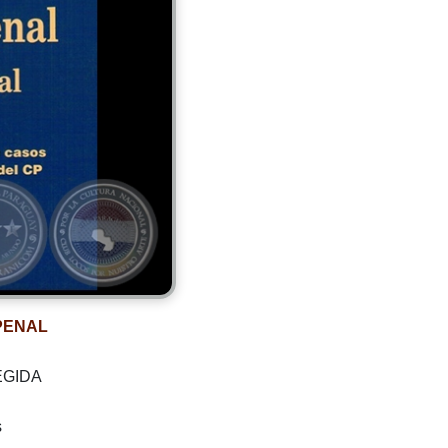
PENAL
EGIDA
s