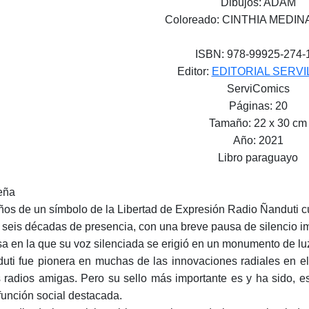
Dibujos: ADAM
Coloreado: CINTHIA MEDIN
ISBN: 978-99925-274-
Editor:
EDITORIAL SERVI
ServiComics
Páginas: 20
Tamaño: 22 x 30 cm
Año: 2021
Libro paraguayo
eña
ños de un símbolo de la Libertad de Expresión Radio Ñanduti c
 seis décadas de presencia, con una breve pausa de silencio imp
a en la que su voz silenciada se erigió en un monumento de luz
uti fue pionera en muchas de las innovaciones radiales en e
s radios amigas. Pero su sello más importante es y ha sido, e
función social destacada.