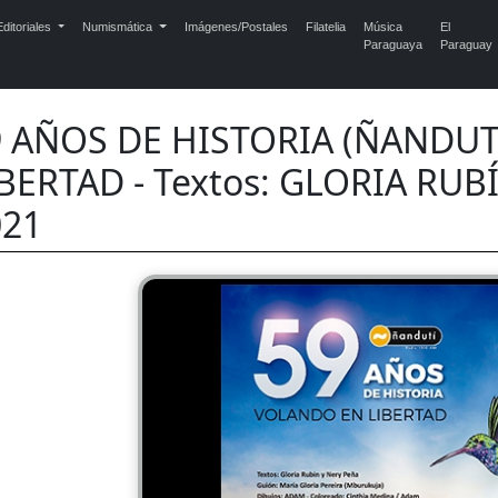
ditoriales
Numismática
Imágenes/Postales
Filatelia
Música
El
Paraguaya
Paraguay
9 AÑOS DE HISTORIA (ÑANDU
BERTAD - Textos: GLORIA RUB
021