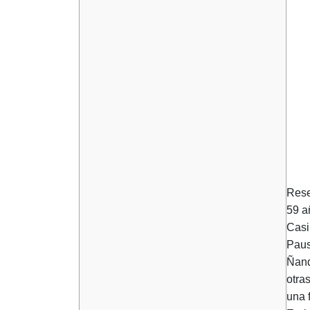
Res
59 a
Casi
Paus
Ñand
otra
una 