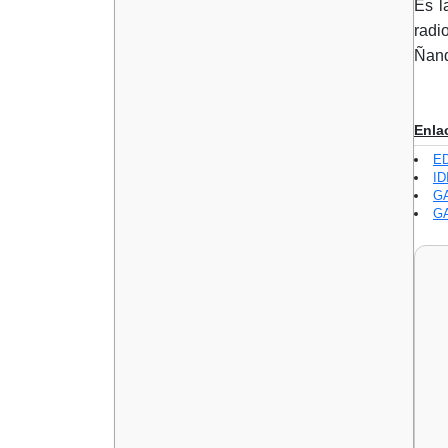
Es l
radio
Ñand
Enla
E
ID
GA
GA