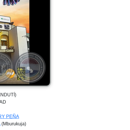
ANDUTÍ)
TAD
RY PEÑA
A
(Mburukuja)