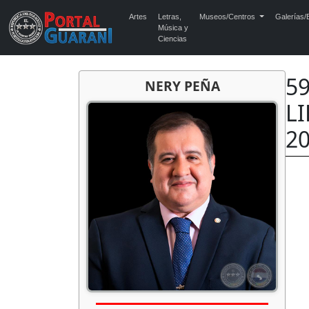
Artes
Letras,
Museos/Centros
Galerías/E
Música y
Ciencias
5
NERY PEÑA
LI
2