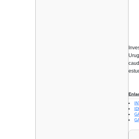
Inve
Urug
caud
estu
Enla
I
ID
GA
GA