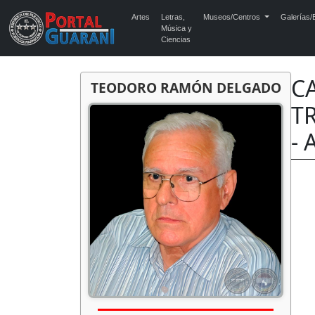
Artes
Letras,
Museos/Centros
Galerías/E
Música y
Ciencias
C
TEODORO RAMÓN DELGADO
T
- 