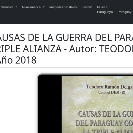
ditoriales
Numismática
Imágenes/Postales
Filatelia
Música
El
Paraguaya
Paraguay
AUSAS DE LA GUERRA DEL PA
RIPLE ALIANZA - Autor: TE
Año 2018