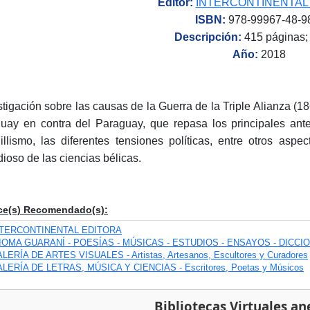
Editor:
INTERCONTINENTAL
ISBN:
978-99967-48-9
Descripción:
415 páginas;
Año:
2018
stigación sobre las causas de la Guerra de la Triple Alianza (186
uay en contra del Paraguay, que repasa los principales ante
illismo, las diferentes tensiones políticas, entre otros asp
dioso de las ciencias bélicas.
ce(s) Recomendado(s):
NTERCONTINENTAL EDITORA
IOMA GUARANÍ - POESÍAS - MÚSICAS - ESTUDIOS - ENSAYOS - DICCI
LERÍA DE ARTES VISUALES - Artistas, Artesanos, Escultores y Curadores
LERÍA DE LETRAS, MÚSICA Y CIENCIAS - Escritores, Poetas y Músicos
Bibliotecas Virtuales an