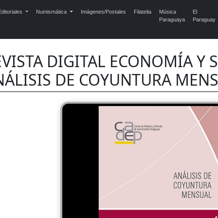
ditoriales
Numismática
Imágenes/Postales
Filatelia
Música
El
Paraguaya
Paraguay
EVISTA DIGITAL ECONOMÍA Y S
NÁLISIS DE COYUNTURA MEN