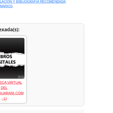
ILACIÓN Y BIBLIOGRAFÍA RECOMENDADA
ONARIOS
exada(s):
ECA VIRTUAL
DEL
GUARANI.COM
- LI