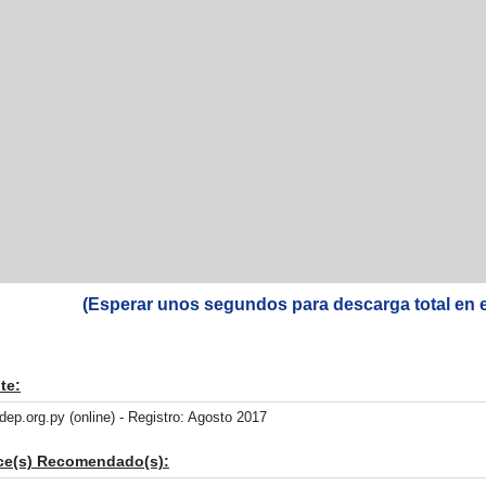
(Esperar unos segundos para descarga total en el 
te:
dep.org.py (online) - Registro: Agosto 2017
ce(s) Recomendado(s):