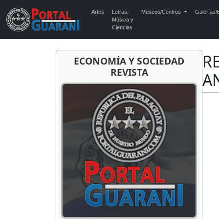
Artes
Letras,
Museos/Centros
Galerías/E
Música y
Ciencias
R
ECONOMÍA Y SOCIEDAD
REVISTA
A