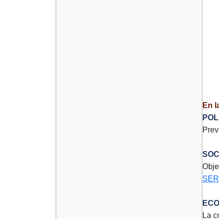
En l
POL
Prev
SOC
Obje
SER
ECO
La c