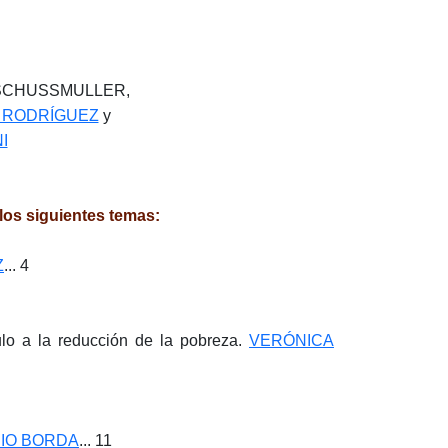
 SCHUSSMULLER,
 RODRÍGUEZ
y
I
 los siguientes temas:
Z
... 4
ulo a la reducción de la pobreza.
VERÓNICA
SIO BORDA
... 11