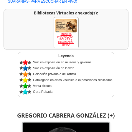
GUARANIAS (PARA ESCUCHAR EN VIVO)
Bibliotecas Virtuales anexada(s):
MÚSICA
PARAGUAYA -
POLKAS y
GUARANIAS
(PARA
Leyenda
Solo en exposición en museos y galerías
Solo en exposición en la web
Colección privada o del Artista
Catalogado en artes visuales o exposiciones realizadas
Venta directa
Obra Robada
GREGORIO CABRERA GONZÁLEZ (+)