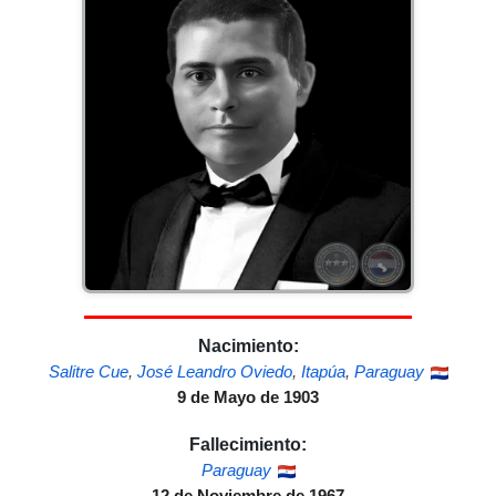
Nacimiento:
Salitre Cue
,
José Leandro Oviedo
,
Itapúa
,
Paraguay
9 de Mayo de 1903
Fallecimiento:
Paraguay
12 de Noviembre de 1967