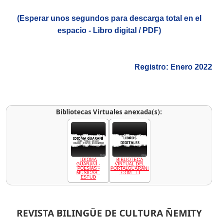
(Esperar unos segundos para descarga total en el
espacio - Libro digital / PDF)
Registro: Enero 2022
Bibliotecas Virtuales anexada(s):
IDIOMA
BIBLIOTECA
GUARANÍ -
VIRTUAL DEL
POESÍAS -
PORTALGUARANI
MÚSICAS -
.COM - LI
ESTUD
REVISTA BILINGÜE DE CULTURA ÑEMITY