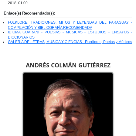
2018, 01:00
Enlace(s) Recomendado(s):
FOLKLORE, TRADICIONES, MITOS Y LEYENDAS DEL PARAGUAY -
COMPILACIÓN Y BIBLIOGRAFÍA RECOMENDADA
IDIOMA GUARANÍ - POESÍAS - MÚSICAS - ESTUDIOS - ENSAYOS -
DICCIONARIOS
GALERÍA DE LETRAS, MÚSICA Y CIENCIAS - Escritores, Poetas y Músicos
ANDRÉS COLMÁN GUTIÉRREZ