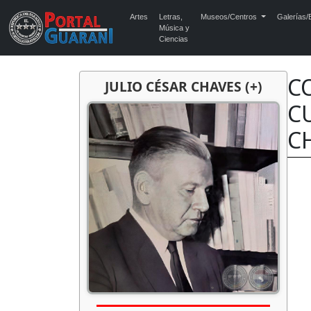
Artes
Letras,
Museos/Centros
Galerías/E
Música y
Ciencias
C
JULIO CÉSAR CHAVES (+)
CU
CH