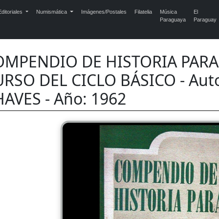
ditoriales
Numismática
Imágenes/Postales
Filatelia
Música
El
Paraguaya
Paraguay
OMPENDIO DE HISTORIA PARA
RSO DEL CICLO BÁSICO - Auto
AVES - Año: 1962