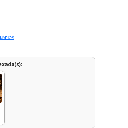
ONARIOS
exada(s):