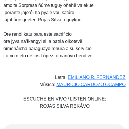
amoite Sorpresa ñúme tuguy oñehẽ va’ekue
iporãnte jaje’ói ha pya'e voi ikatúrõ
jajuhúne gueteri Rojas Silva ruguykue.
Ore renói katu para este sacrificio
ore jyva na’ikangyi si la patria oikotevẽ
oimeháicha paraguayo rohura a su servicio
como nieto de los López romanóvo hendive.
.
Letra:
EMILIANO R. FERNÁNDEZ
Música:
MAURICIO CARDOZO OCAMPO
ESCUCHE EN VIVO / LISTEN ONLINE:
ROJAS SILVA REKÁVO