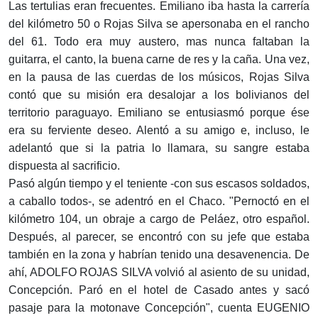
Las tertulias eran frecuentes. Emiliano iba hasta la carrería
del kilómetro 50 o Rojas Silva se apersonaba en el rancho
del 61. Todo era muy austero, mas nunca faltaban la
guitarra, el canto, la buena carne de res y la caña. Una vez,
en la pausa de las cuerdas de los músicos, Rojas Silva
contó que su misión era desalojar a los bolivianos del
territorio paraguayo. Emiliano se entusiasmó porque ése
era su ferviente deseo. Alentó a su amigo e, incluso, le
adelantó que si la patria lo llamara, su sangre estaba
dispuesta al sacrificio.
Pasó algún tiempo y el teniente -con sus escasos soldados,
a caballo todos-, se adentró en el Chaco. "Pernoctó en el
kilómetro 104, un obraje a cargo de Peláez, otro español.
Después, al parecer, se encontró con su jefe que estaba
también en la zona y habrían tenido una desavenencia. De
ahí, ADOLFO ROJAS SILVA volvió al asiento de su unidad,
Concepción. Paró en el hotel de Casado antes y sacó
pasaje para la motonave Concepción", cuenta EUGENIO