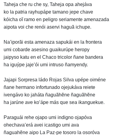
Taheja che ru che sy, Taheja opa ahejáva
ko la patria rayhupápe tamano jepe chave
kóicha oĩ ramo en peligro seriamente amenazada
aipota voi che renói aservi haguã ichupe.
Na’iporãi esta amenaza sapukái en la frontera
umi cobarde asesino guaikurúpe heropy
jaipyso katu en el Chaco tricolor ñane bandera
ha iguýpe jaje’ói umi intruso ñamyendy.
Jajapi Sorpresa ládo Rojas Silva upépe oiméne
ñane hermano infortunado ojejukáva reiete
ivengávo ko jaháta ñaguãhẽne ñaguãhẽne
ha jarúne ave ko’ápe más que sea ikanguekue.
Paraguái rehe ojapo umi indigno ojapóva
ohechava’erá avei icastigo umi ava
ñaguahẽne aipo La Paz-pe tosoro la osoróva