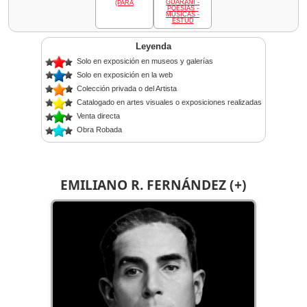
GUARANÍ -
(PARA
POESÍAS -
MÚSICAS -
ESTUD
Leyenda
Solo en exposición en museos y galerías
Solo en exposición en la web
Colección privada o del Artista
Catalogado en artes visuales o exposiciones realizadas
Venta directa
Obra Robada
EMILIANO R. FERNÁNDEZ (+)