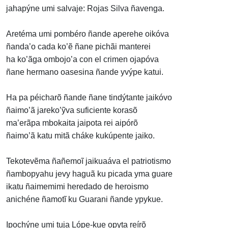
jahapýne umi salvaje: Rojas Silva ñavenga.
Aretéma umi pombéro ñande aperehe oikóva
ñanda’o cada ko’ẽ ñane pichãi manterei
ha ko’ãga ombojo’a con el crimen ojapóva
ñane hermano oasesina ñande yvýpe katui.
Ha pa péicharõ ñande ñane tindýtante jaikóvo
ñaimo’ã jareko’ỹva suficiente korasõ
ma’erãpa mbokaita jaipota rei aipórõ
ñaimo’ã katu mitã cháke kukúpente jaiko.
Tekotevẽma ñañemoĩ jaikuaáva el patriotismo
ñambopyahu jevy haguã ku picada yma guare
ikatu ñaimemimi heredado de heroismo
anichéne ñamotĩ ku Guarani ñande ypykue.
Ipochýne umi tuja Lópe-kue opyta reírõ