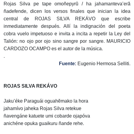
Rojas Silva pe tape omoñepyrũ / ha jahamanteva’erã
ñadefende, dicen los versos finales que inician la idea
central de ROJAS SILVA REKÁVO que escribe
inmediatamente después. Allí la indignación del poeta
cobra vuelo impetuoso e invita a incita a repetir la Ley del
Talión: no ojo por ojo sino sangre por sangre. MAURICIO
CARDOZO OCAMPO es el autor de la música.
.
Fuente:
Eugenio Hermosa Selliti.
ROJAS SILVA REKÁVO
Jaku’éke Paraguái oguahẽmako la hora
jahamívo jaheka Rojas Silva retekue
ñavengáne katuete umi cobarde ojapóva
anichéne opuka guaikuru ñande rehe.