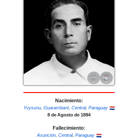
Nacimiento:
Yvysunu
,
Guarambaré
,
Central
,
Paraguay
8 de Agosto de 1894
Fallecimiento:
Asunción
,
Central
,
Paraguay