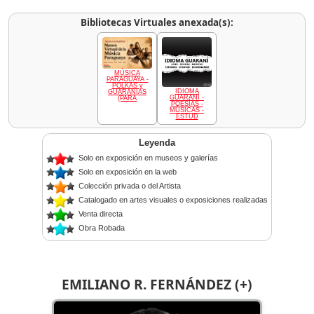
Bibliotecas Virtuales anexada(s):
MÚSICA
PARAGUAYA -
POLKAS y
IDIOMA
GUARANIAS
GUARANÍ -
(PARA
POESÍAS -
MÚSICAS -
ESTUD
Leyenda
Solo en exposición en museos y galerías
Solo en exposición en la web
Colección privada o del Artista
Catalogado en artes visuales o exposiciones realizadas
Venta directa
Obra Robada
EMILIANO R. FERNÁNDEZ (+)