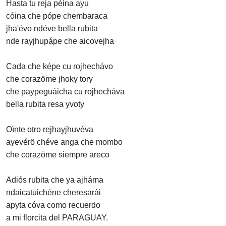
Hasta tu reja péina ayu
cóina che pópe chembaraca
jha'évo ndéve bella rubita
nde rayjhupápe che aicovejha
Cada che képe cu rojhechávo
che corazöme jhoky tory
che paypeguáicha cu rojhecháva
bella rubita resa yvoty
Oïnte otro rejhayjhuvéva
ayevérö chéve anga che mombo
che corazöme siempre areco
Adiós rubita che ya ajháma
ndaicatuichéne cheresarái
apyta cóva como recuerdo
a mi florcita del PARAGUAY.