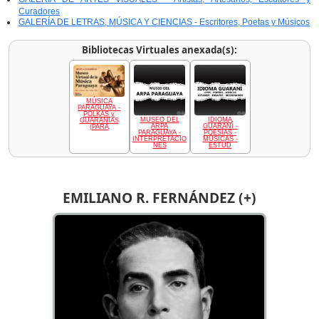
Curadores
GALERÍA DE LETRAS, MÚSICA Y CIENCIAS - Escritores, Poetas y Músicos
Bibliotecas Virtuales anexada(s):
MÚSICA
PARAGUAYA -
POLKAS y
MUSEO DEL
IDIOMA
GUARANIAS
ARPA
GUARANÍ -
(PARA
PARAGUAYA -
POESÍAS -
INTERPRETACIO
MÚSICAS -
NES
ESTUD
EMILIANO R. FERNÁNDEZ (+)