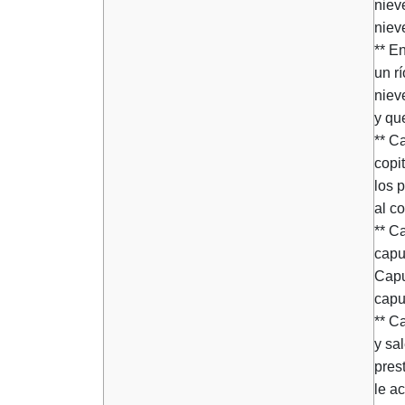
niev
niev
** E
un rí
niev
y que
** C
copit
los 
al c
** Ca
capu
Capul
capu
** C
y sa
pres
le ac