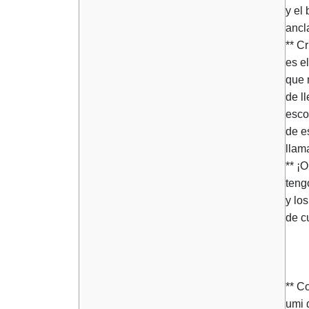
y el
ancl
** Cr
es el
que 
de l
esco
de e
llam
** ¡O
teng
y lo
de c
** C
umi 