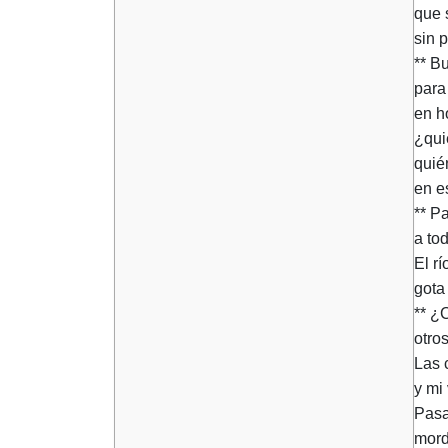
que 
sin p
** B
para
en h
¿qui
quié
en e
** P
a to
El r
gota
** ¿
otro
Las 
y mi 
Pasa
mord