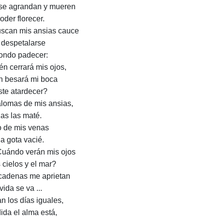
se agrandan y mueren
oder florecer.
uscan mis ansias cauce
 despetalarse
ondo padecer:
én cerrará mis ojos,
n besará mi boca
ste atardecer?
alomas de mis ansias,
das las maté.
ío de mis venas
 a gota vacié.
Cuándo verán mis ojos
s cielos y el mar?
cadenas me aprietan
vida se va ...
n los días iguales,
ida el alma está,