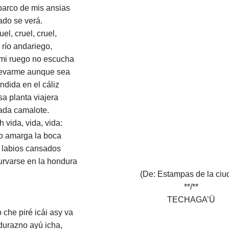
 barco de mis ansias
ado se verá.
uel, cruel, cruel,
 río andariego,
mi ruego no escucha
levarme aunque sea
ndida en el cáliz
sa planta viajera
ada camalote.
h vida, vida, vida:
o amarga la boca
s labios cansados
urvarse en la hondura
(De: Estampas de la ciu
**/**
TECHAGA’Ü
o che piré icái asy va
durazno ayú icha,