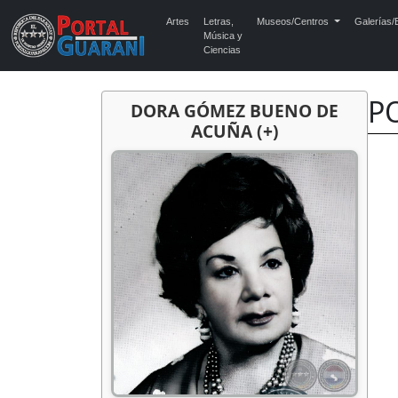
Artes
Letras,
Museos/Centros
Galerías/E
Música y
Ciencias
PO
DORA GÓMEZ BUENO DE
ACUÑA (+)