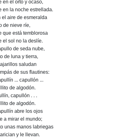
e en el orto y ocaso,
e en la noche estrellada.
n el aire de esmeralda
o de nieve ríe,
e que está temblorosa
 el sol no la deslíe.
apullo de seda nube,
o de luna y tierra,
pajarillos saludan
ompás de sus flautines:
pullín ... capullón ...
llito de algodón.
lín, capullón . . .
llito de algodón.
apullín abre los ojos
le a mirar el mundo;
to unas manos labriegas
arician y le llevan.