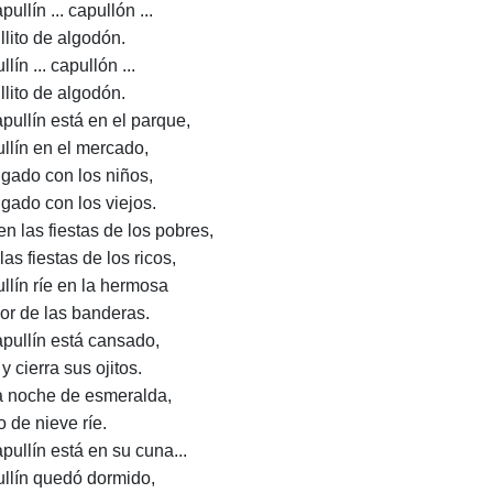
pullín ... capullón ...
llito de algodón.
lín ... capullón ...
llito de algodón.
apullín está en el parque,
llín en el mercado,
ugado con los niños,
ugado con los viejos.
en las fiestas de los pobres,
las fiestas de los ricos,
llín ríe en la hermosa
lor de las banderas.
apullín está cansado,
y cierra sus ojitos.
a noche de esmeralda,
o de nieve ríe.
pullín está en su cuna...
llín quedó dormido,