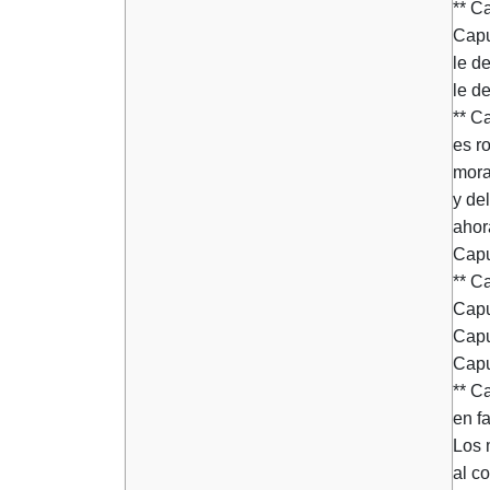
** Ca
Capu
le d
le de
** C
es ro
mora
y de
ahora
Capul
** Ca
Capul
Capu
Capul
** C
en f
Los 
al c