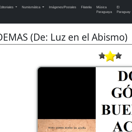
ditoriales
Numismática
Imágenes/Postales
Filatelia
Música
El
Paraguaya
Paraguay
EMAS (De: Luz en el Abismo)