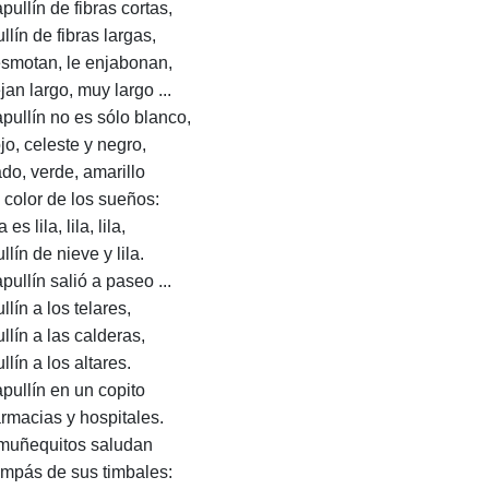
pullín de fibras cortas,
llín de fibras largas,
esmotan, le enjabonan,
jan largo, muy largo ...
apullín no es sólo blanco,
jo, celeste y negro,
do, verde, amarillo
l color de los sueños:
 es lila, lila, lila,
lín de nieve y lila.
pullín salió a paseo ...
lín a los telares,
llín a las calderas,
lín a los altares.
apullín en un copito
armacias y hospitales.
muñequitos saludan
ompás de sus timbales: