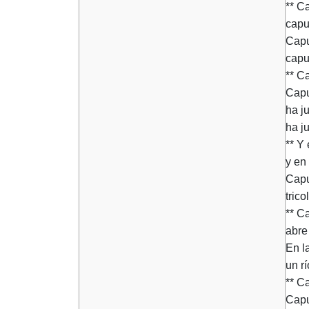
** Ca
capu
Capul
capu
** C
Capu
ha j
ha j
** Y 
y en 
Capu
trico
** C
abre 
En l
un rí
** Ca
Capu