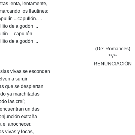
tras lenta, lentamente,
marcando los flautines:
pullín ...capullón. . .
lito de algodón ...
lín ... capullón . . .
lito de algodón ...
(De: Romances)
**/**
RENUNCIACIÓN
nsias vivas se esconden
lven a surgir;
as que se despiertan
do ya marchitadas
odo las creí;
 encuentran unidas
onjunción extraña
a el anochecer,
as vivas y locas,