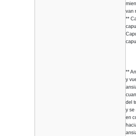
mien
van 
** Ca
capul
Capul
capul
** A
y vue
ansi
cuan
del t
y se
en c
haci
ansi