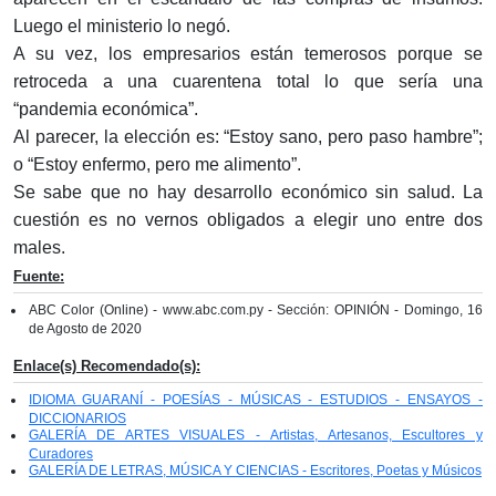
Luego el ministerio lo negó.
A su vez, los empresarios están temerosos porque se
retroceda a una cuarentena total lo que sería una
“pandemia económica”.
Al parecer, la elección es: “Estoy sano, pero paso hambre”;
o “Estoy enfermo, pero me alimento”.
Se sabe que no hay desarrollo económico sin salud. La
cuestión es no vernos obligados a elegir uno entre dos
males.
Fuente:
ABC Color (Online) - www.abc.com.py - Sección: OPINIÓN - Domingo, 16
de Agosto de 2020
Enlace(s) Recomendado(s):
IDIOMA GUARANÍ - POESÍAS - MÚSICAS - ESTUDIOS - ENSAYOS -
DICCIONARIOS
GALERÍA DE ARTES VISUALES - Artistas, Artesanos, Escultores y
Curadores
GALERÍA DE LETRAS, MÚSICA Y CIENCIAS - Escritores, Poetas y Músicos