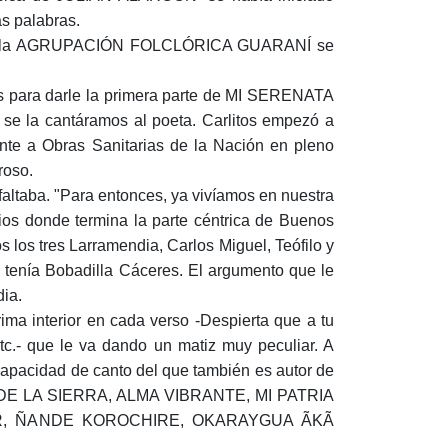
as palabras.
os de la AGRUPACIÓN FOLCLÓRICA GUARANÍ se
s para darle la primera parte de MI SERENATA
se la cantáramos al poeta. Carlitos empezó a
ente a Obras Sanitarias de la Nación en pleno
roso.
faltaba. "Para entonces, ya vivíamos en nuestra
ios donde termina la parte céntrica de Buenos
 los tres Larramendia, Carlos Miguel, Teófilo y
a tenía Bobadilla Cáceres. El argumento que le
dia.
ma interior en cada verso -Despierta que a tu
etc.- que le va dando un matiz muy peculiar. A
capacidad de canto del que también es autor de
 DE LA SIERRA, ALMA VIBRANTE, MI PATRIA
R, ÑANDE KOROCHIRE, OKARAYGUA ÃKÃ