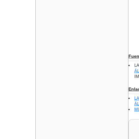
Fuen
L
Á
IM
Enla
L
Á
M