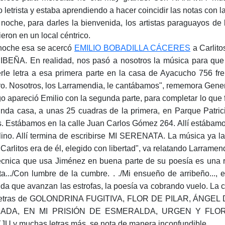
 letrista y estaba aprendiendo a hacer coincidir las notas con l
noche, para darles la bienvenida, los artistas paraguay
ieron en un local céntrico.
noche esa se acercó
EMILIO BOBADILLA CÁCERES
a Carlito
BEÑA. En realidad, nos pasó a nosotros la música para que 
rle letra a esa primera parte en la casa de Ayacucho 756 fr
ro. Nosotros, los Larramendia, le cantábamos", rememora Gene
o apareció Emilio con la segunda parte, para completar lo que 
nda casa, a unas 25 cuadras de la primera, en Parque Patric
s. Estábamos en la calle Juan Carlos Gómez 264. Allí estábamos
lino. Allí termina de escribirse MI SERENATA. La música ya l
 Carlitos era de él, elegido con libertad", va relatando Larramen
écnica que usa Jiménez en buena parte de su poesía es una ri
ta.../Con lumbre de la cumbre. . ./Mi ensueño de arribeño..., 
da que avanzan las estrofas, la poesía va cobrando vuelo. La 
 letras de GOLONDRINA FUGITIVA, FLOR DE PILAR, ÁNGEL
ADA, EN MI PRISIÓN DE ESMERALDA, URGEN Y FLO
JU y muchas letras más, se nota de manera inconfundible.