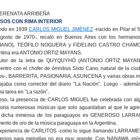
SERENATA ARRIBEÑA
SOS CON RIMA INTERIOR
ndo en 1939
CARLOS MIGUEL JIMÉNEZ
-nacido en Pilar el 5
agosto de 1970-, recaló en Buenos Aires con los her
IANO), TEÓFILO NOGUERA y FIDELINO CASTRO CHAMORRO, 
ntina era ANTONIO ORTIZ MAYANS.
utor de la letra de QUYQUYHÓ (ANTONIO ORTIZ MAYANS) 
entro con el chofer de ómnibus Sixto Cano, natural de la ciud
os-, BARRERITA, PASIONARIA, ASUNCENA y varias obras más
ajaba como corrector del diario "La Nación". Luego - ademá
a tarea en "La razón".
eso, la presencia de CARLOS MIGUEL fue celebrada con algar
ria numerosas músicas que solo aguardaban al que le agrega
 dicha inmensa de los paraguayos es GENEROSO LARRAMEN
ento de oro de la música paraguaya en la Argentina.
xperiencia de CARLITOS -como lo sigue llamando LARRAMEND
ersos para melodías no era muy grande. Con NANAWA -mú