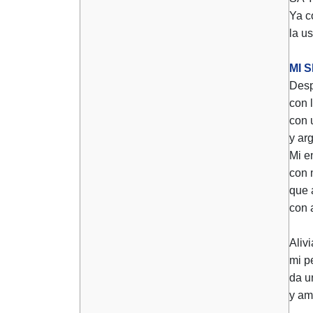
Ya c
la u
MI 
Desp
con 
con 
y ar
Mi e
con 
que 
con a
Alivi
mi p
da u
y am