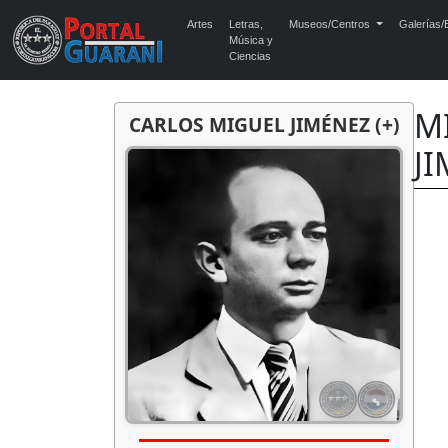
Artes
Letras,
Museos/Centros
Galerías/E
Música y
Ciencias
MI
CARLOS MIGUEL JIMÉNEZ (+)
JI