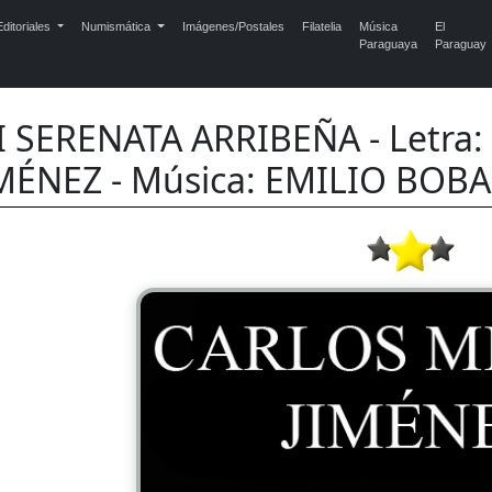
ditoriales
Numismática
Imágenes/Postales
Filatelia
Música
El
Paraguaya
Paraguay
 SERENATA ARRIBEÑA - Letra
MÉNEZ - Música: EMILIO BOB