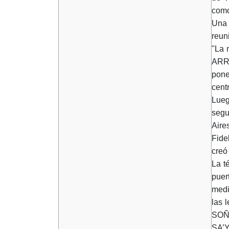
como
Una 
reun
"La 
ARRI
pone
cent
Lueg
segu
Aire
Fide
creó
La t
puer
medi
las
SOÑ
SA’Y