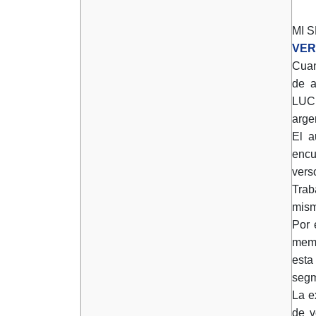
MI 
VER
Cua
de 
LUC
arge
El a
encu
vers
Trab
mism
Por 
memo
esta
segm
La e
de v