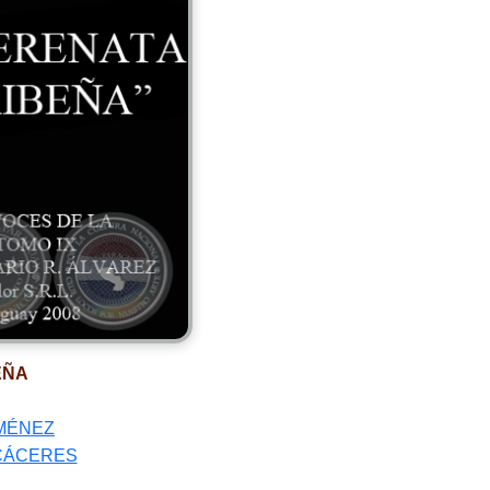
EÑA
IMÉNEZ
 CÁCERES