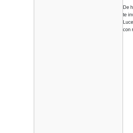
De h
te in
Luce
con 