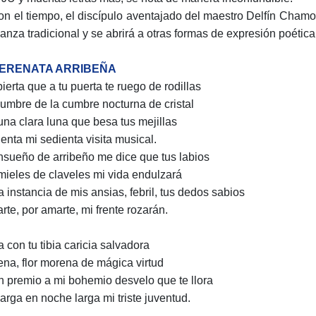
on el tiempo, el discípulo aventajado del maestro Delfín Chamor
sanza tradicional y se abrirá a otras formas de expresión poética
SERENATA ARRIBEÑA
ierta que a tu puerta te ruego de rodillas
lumbre de la cumbre nocturna de cristal
una clara luna que besa tus mejillas
genta mi sedienta visita musical.
nsueño de arribeño me dice que tus labios
mieles de claveles mi vida endulzará
a instancia de mis ansias, febril, tus dedos sabios
rte, por amarte, mi frente rozarán.
a con tu tibia caricia salvadora
ena, flor morena de mágica virtud
n premio a mi bohemio desvelo que te llora
arga en noche larga mi triste juventud.