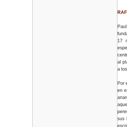
RAF
Paul
fund
17 m
espe
cent
al p
a lo
Por 
en e
anar
aque
pere
sus 
escr