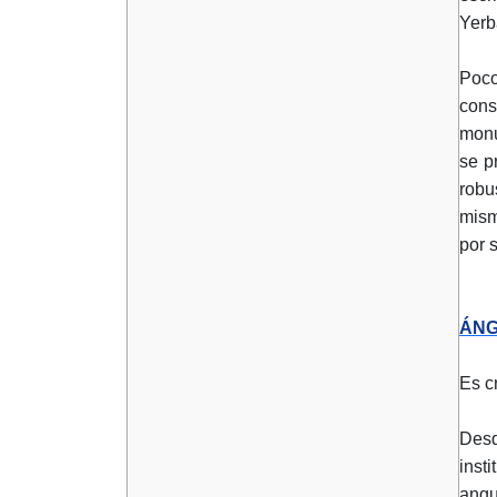
Yerb
Poc
cons
monu
se p
robu
mism
por 
ÁNG
Es c
Desd
inst
angu