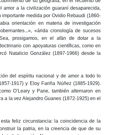
brimiento de su geografía, en el recuento de
l amor a la civilización guaraní desaparecida,
n importante medida por Ovidio Rebaudi (1860-
bia orientación en materia de investigación
 gobernantes...», «árida cronología de sucesos
. Sea, prosigamos, en el afán de dotar a la
doctrinario con apoyaturas científicas, como en
rcó Natalicio González (1897-1966) desde la
ión del espíritu nacional y de amor a todo lo
(1857-1917) y Eloy Fariña Núñez (1885-1929).
como O’Leary y Pane, también alternaron en
iera a la vez Alejandro Guanes (1872-1925) en el
ta feliz circunstancia: la coincidencia de la
nstruir la patria, en la creencia de que de su