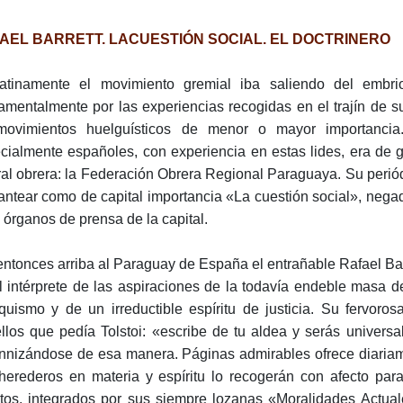
AEL BARRETT. LACUESTIÓN SOCIAL. EL DOCTRINERO
atinamente el movimiento gremial iba saliendo del embrio
amentalmente por las experiencias recogidas en el trajín de
ovimientos huelguísticos de menor o mayor importancia. 
cialmente españoles, con experiencia en estas lides, era de g
ral obrera: la Federación Obrera Regional Paraguaya. Su perió
lantear como de capital importancia «La cuestión social», neg
s órganos de prensa de la capital.
entonces arriba al Paraguay de España el entrañable Rafael Bar
l intérprete de las aspiraciones de la todavía endeble masa d
quismo y de un irreductible espíritu de justicia. Su fervor
llos que pedía Tolstoi: «escribe de tu aldea y serás universal
nnizándose de esa manera. Páginas admirables ofrece diariam
herederos en materia y espíritu lo recogerán con afecto pa
itos, integrados por sus siempre lozanas «Moralidades Actua