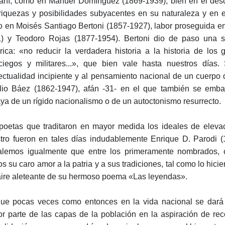
aní, como en Manuel Domínguez (1869-1939), bien en el descu
riquezas y posibilidades subyacentes en su naturaleza y en e
 en Moisés Santiago Bertoni (1857-1927), labor proseguida e
) y Teodoro Rojas (1877-1954). Bertoni dio de paso una sa
órica: «no reducir la verdadera historia a la historia de los
ciegos y militares...», que bien vale hasta nuestros días
lectualidad incipiente y al pensamiento nacional de un cuerpo 
lio Báez (1862-1947), afán -31- en el que también se emba
aya de un rígido nacionalismo o de un autoctonismo resurrecto.
poetas que traditaron en mayor medida los ideales de elevac
tro fueron en tales días indudablemente Enrique D. Parodi 
lemos igualmente que entre los primeramente nombrados, 
os su caro amor a la patria y a sus tradiciones, tal como lo hic
ire aleteante de su hermoso poema «Las leyendas».
ue pocas veces como entonces en la vida nacional se dará es
r parte de las capas de la población en la aspiración de reco