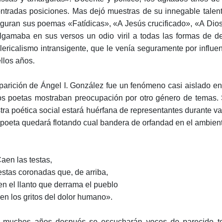
ntradas posiciones. Mas dejó muestras de su innegable talen
iguran sus poemas «Fatídicas», «A Jesús crucificado», «A Dios»
gamaba en sus versos un odio viril a todas las formas de de
clericalismo intransigente, que le venía seguramente por influe
llos años.
parición de Ángel I. González fue un fenómeno casi aislado en
os poetas mostraban preocupación por otro género de temas. 
tra poética social estará huérfana de representantes durante v
 poeta quedará flotando cual bandera de orfandad en el ambient
Caen las testas,
testas coronadas que, de arriba,
en el llanto que derrama el pueblo
yen los gritos del dolor humano».
 muchos años después se escucharán voces de parecido to