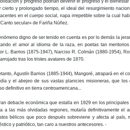
olidación y progreso podrían devenir el progreso y el bienesta
r cierto y prolongado tiempo, el ideal del resurgimiento naci
acentes en el cuerpo social, napa irrepetible sobre la cual hab
«Canto secular» de Fariña Núñez.
enómeno digno de ser tenido en cuenta es por lo demás la jerar
tando el amor al idioma de la raza, en poetas tan meritorio
or L. Barrios (1875-1947), Narciso R. Colmán (1880-1954), Ro
arrojado tras los tristes avatares de 1870.
etanto, Agustín Barrios (1885-1944), Mangoré, atrapará en el co
día y el abejeo de sus vastas planicies misioneras, que los 
so definitivo en tierra centroamericana...
ran debacle económica que estalla en 1929 en los principales
ta a las más olvidadas regiones, mutaría definitivamente el 
stos bélicos que poco después sobreviene y afecta al país, m
stico y patriótico, tan caro a nuestros antecesores. -