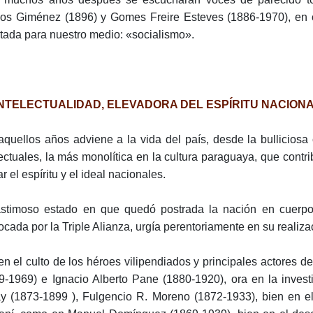
s Giménez (1896) y Gomes Freire Esteves (1886-1970), en c
itada para nuestro medio: «socialismo».
INTELECTUALIDAD, ELEVADORA DEL ESPÍRITU NACION
aquellos años adviene a la vida del país, desde la bullicios
lectuales, la más monolítica en la cultura paraguaya, que cont
r el espíritu y el ideal nacionales.
astimoso estado en que quedó postrada la nación en cuerpo 
ocada por la Triple Alianza, urgía perentoriamente en su realiza
en el culto de los héroes vilipendiados y principales actores d
9-1969) e Ignacio Alberto Pane (1880-1920), ora en la inves
y (1873-1899 ), Fulgencio R. Moreno (1872-1933), bien en el 