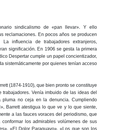
nario sindicalismo de «pan llevar». Y ello
 sus reclamaciones. En pocos años se producen
La influencia de trabajadores extranjeros,
ran significación. En 1906 se gesta la primera
dico Despertar cumple un papel concientizador,
ada sistemáticamente por quienes tenían acceso
rett (1874-1910), que bien pronto se constituye
e trabajadores. Venía imbuido de las ideas del
osa pluma no ceja en la denuncia. Cumpliendo
», Barrett atestigua lo que ve y lo que siente,
ente a las fauces voraces del periodismo, que
ra conformar los admirables volúmenes de sus
les», «El Dolor Paraguayo», «Los que son los