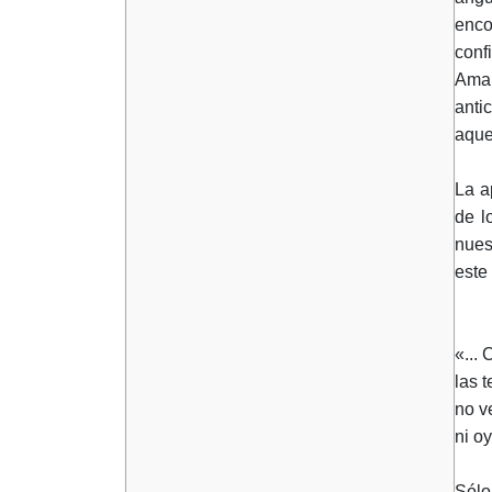
enco
conf
Amal
anti
aque
La a
de l
nues
este
«... 
las 
no v
ni o
Sólo