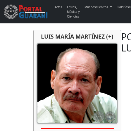
Artes
Letras,
Museos/Centros
Galerías/E
Música y
Ciencias
PO
LUIS MARÍA MARTÍNEZ (+)
L