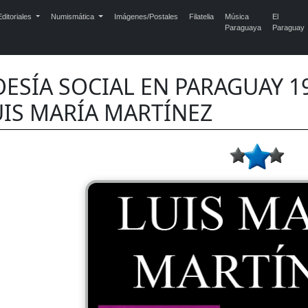
ditoriales
Numismática
Imágenes/Postales
Filatelia
Música
El
Paraguaya
Paraguay
ESÍA SOCIAL EN PARAGUAY 190
UIS MARÍA MARTÍNEZ