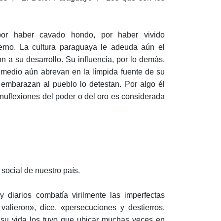
or haber cavado hondo, por haber vivido
erno. La cultura paraguaya le adeuda aún el
 a su desarrollo. Su influencia, por lo demás,
o medio aún abrevan en la límpida fuente de su
 embarazan al pueblo lo detestan. Por algo él
nuflexiones del poder o del oro es considerada
social de nuestro país.
 diarios combatía virilmente las imperfectas
 valieron», dice, «persecuciones y destierros,
e su vida los tuvo que ubicar muchas veces en