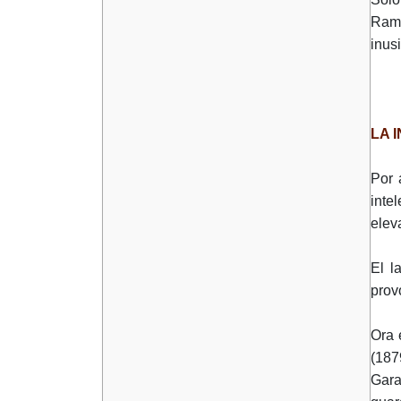
Ramo
inus
LA 
Por 
inte
eleva
El l
prov
Ora 
(187
Gara