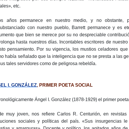
ales», etc.
os años permanece en nuestro medio, y no obstante, p
ubstanciado con nuestro pueblo, Barrett permanece y es et
mento que bien se merece por su no despreciable contribución
rolonga hasta nuestros días. Incontables escritores de nuestr
sto pensamiento. Por su vigencia, los mustios celadores que
o había señalado que la inteligencia que no se presta a las ge
sus tales servidores como de peligrosa rebeldía.
EL I. GONZÁLEZ
, PRIMER POETA SOCIAL
ronológicamente Ángel I. González (1878-1929) el primer poeta 
e muy joven, nos refiere Carlos R. Centurión, en revistas y
ituciones sociales y políticas del país. «Sus insurgencias le
stias y amarguras». Docente y político, los agitados años d