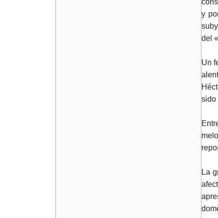
cons
y po
suby
del 
Un f
alen
Héct
sido 
Entr
melo
repo
La g
afec
apre
domé