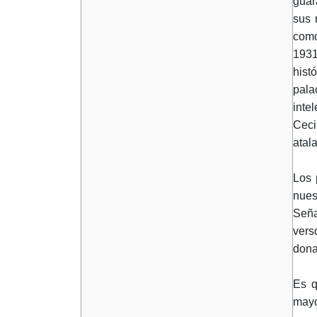
guar
sus 
como
1931
hist
pala
inte
Ceci
atal
Los 
nues
Seña
vers
dona
Es q
mayo