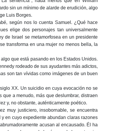
o "La sentencia", nada menos que en William
ardo sin un mínimo de alarde de erudición, algo
ge Luis Borges.
abé, según nos lo cuenta Samuel. ¿Qué hace
ues elige dos personajes tan universal­mente
rey de Israel se metamorfosea en un presidente
se transforma en una mujer no menos bella, la
 algo que está pasando en los Estados Unidos.
Kennedy rodeado de sus ayu­dantes más adictos,
enas son tan vívidas como imágenes de un buen
 siglo XX. Un suicidio en cuya evoca­ción no se
giros que a menudo, más que deslumbrar, distraen
ez y, no obstante, au­ténticamente poético.
ez muy justiciero, insobornable, se en­cuentra
ad y en cuyo expediente abundan claras razones
e abrumadoramente acu­san al encausado. Él ha