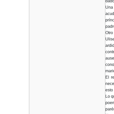
dado
Una 
acud
prín
padr
Otro
Ulis
ardi
cont
ause
cono
marid
El r
nece
esto
Lo q
poem
paré