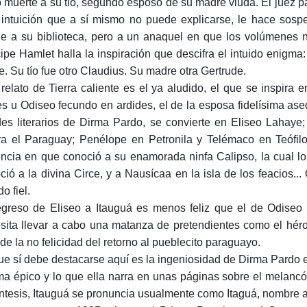
 muerte a su tío, segundo esposo de su madre viuda. El juez pa
intuición que a sí mismo no puede explicarse, le hace sospe
e a su biblioteca, pero a un anaquel en que los volúmenes no
cipe Hamlet halla la inspiración que descifra el intuido enigm
e. Su tío fue otro Claudius. Su madre otra Gertrude.
 relato de Tierra caliente es el ya aludido, el que se inspira
es u Odiseo fecundo en ardides, el de la esposa fidelísima ase
des literarios de Dirma Pardo, se convierte en Eliseo Lahaye; 
ra el Paraguay; Penélope en Petronila y Telémaco en Teófilo.
ncia en que conoció a su enamorada ninfa Calipso, la cual lo 
ció a la divina Circe, y a Nausícaa en la isla de los feacios..
o fiel.
egreso de Eliseo a Itauguá es menos feliz que el de Odiseo 
sita llevar a cabo una matanza de pretendientes como el héro
 de la no felicidad del retorno al pueblecito paraguayo.
ue sí debe destacarse aquí es la ingeniosidad de Dirma Pardo en
a épico y lo que ella narra en unas páginas sobre el melancóli
ntesis, Itauguá se pronuncia usualmente como Itaguá, nombre a