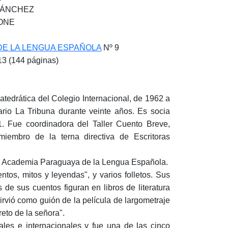
A SÁNCHEZ
CONE
DE LA LENGUA ESPAÑOLA
Nº 9
3 (144 páginas)
a­tedrática del Colegio Internacio­nal, de 1962 a
io La Tribuna du­rante veinte años. Es socia
1. Fue coor­dinadora del Taller Cuento Breve,
iembro de la ter­na directiva de Escritoras
a Academia Paraguaya de la Lengua Es­pañola.
ntos, mitos y leyendas", y varios folletos. Sus
 de sus cuentos figuran en libros de literatura
irvió como guión de la película de largometraje
reto de la señora".
es e internacionales y fue una de las cin­co