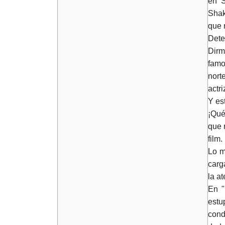
en S
Shak
que 
Dete
Dirm
famo
nort
actr
Y es
¡Qué
que 
film.
Lo m
carg
la a
En "
estu
cond