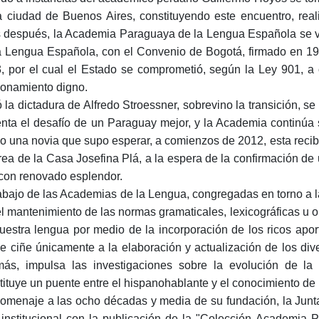
a ciudad de Buenos Aires, consti­tuyendo este encuentro, re
 después, la Academia Para­guaya de la Lengua Española se v
a Lengua Española, con el Convenio de Bogotá, firmado en 19
, por el cual el Es­tado se comprometió, según la Ley 901, 
ionamiento digno.
 la dictadura de Alfredo Stroessner, sobrevino la transición, s
enta el desafío de un Paraguay mejor, y la Academia continúa s
 una novia que supo esperar, a comienzos de 2012, esta recib
rea de la Casa Josefina Plá, a la espera de la confirmación de 
con renovado es­plendor.
rabajo de las Academias de la Lengua, congre­gadas en torno a 
el mantenimiento de las normas gra­maticales, lexicográficas u o
uestra lengua por medio de la incorporación de los ricos apor
e ciñe únicamente a la elaboración y actualización de los dive
ás, impulsa las investigaciones sobre la evolución de la 
tituye un puente entre el hispanohablante y el conocimiento de 
omenaje a las ocho décadas y media de su fun­dación, la Junt
 institucional con la publicación de la "Colección Academia