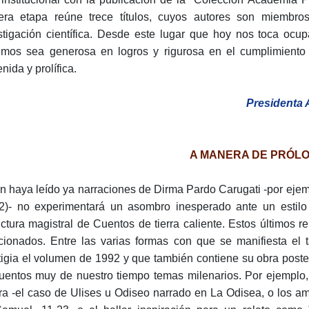
era etapa reúne trece títulos, cu­yos autores son miembros
stigación científica. Desde este lugar que hoy nos toca ocu
gimos sea generosa en logros y rigurosa en el cumplimiento
nida y prolífica.
Presidenta
A MANERA DE PRÓL
n haya leído ya narraciones de Dirma Pardo Carugati -por ejempl
2)- no experimentará un asombro inesperado ante un estilo t
uctura magistral de Cuentos de tierra caliente. Estos últimos r
ionados. Entre las va­rias formas con que se manifiesta el 
tigia el volumen de 1992 y que también contiene su obra poster
uentos muy de nuestro tiempo temas milenarios. Por ejemplo,
ra -el caso de Ulises u Odiseo narrado en La Odisea, o los a