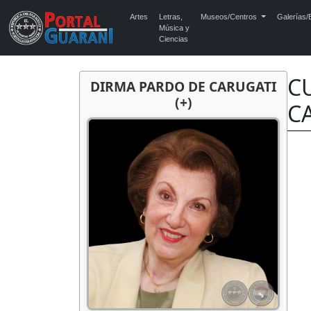
Artes
Letras,
Museos/Centros
Galerías/E
Música y
Ciencias
C
DIRMA PARDO DE CARUGATI
(+)
C