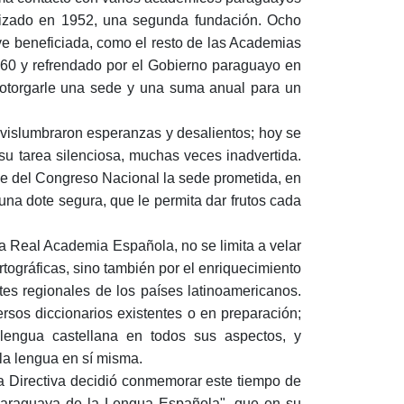
alizado en 1952, una segun­da fundación. Ocho
e beneficiada, como el resto de las Academias
60 y refrendado por el Gobierno paraguayo en
a otorgarle una sede y una suma anual para un
e vislumbraron esperanzas y desalien­tos; hoy se
u tarea silenciosa, muchas ve­ces inadvertida.
e del Congreso Nacio­nal la sede prometida, en
una dote segura, que le permita dar frutos cada
la Real Academia Española, no se limita a velar
rtográficas, sino también por el enriquecimiento
tes regionales de los países latinoamericanos.
rsos diccio­narios existentes o en preparación;
lengua cas­tellana en todos sus aspectos, y
la len­gua en sí misma.
a Directiva decidió conmemorar este tiempo de
 Paraguaya de la Lengua Española", que en su