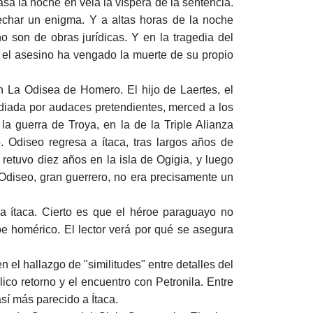
sa la noche en vela la víspera de la sentencia.
char un enig­ma. Y a altas horas de la noche
 son de obras jurídicas. Y en la tragedia del
a: el asesino ha vengado la muerte de su propio
 en La Odisea de Homero. El hijo de Laertes, el
diada por audaces pretendien­tes, merced a los
la guerra de Troya, en la de la Triple Alianza
 Odiseo regresa a íta­ca, tras largos años de
retuvo diez años en la isla de Ogigia, y luego
. Odiseo, gran guerrero, no era precisamente un
a ítaca. Cierto es que el héroe paraguayo no
e homérico. El lector verá por qué se ase­gura
 el hallazgo de "similitudes" entre detalles del
co retorno y el encuentro con Petronila. Entre
sí más parecido a Ítaca.