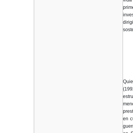
prim
inve
diri
soste
Quie
(199
estr
menc
pres
en c
guer