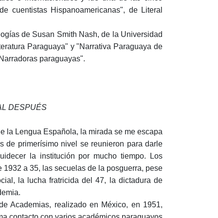
de cuentistas Hispanoamericanas", de Lite­ral
logías de Susan Smith Nash, de la Uni­versidad
teratura Paraguaya" y "Narrativa Paraguaya de
"Narradoras paraguayas".
AL DESPUÉS
 de la Lengua Española, la mirada se me escapa
 de primerísimo nivel se reu­nieron para darle
guidecer la institución por mucho tiempo. Los
e 1932 a 35, las secuelas de la posguerra, pese
ocial, la lucha fratricida del 47, la dictadura de
demia.
de Academias, realizado en México, en 1951,
ma contacto con varios académi­cos paraguayos