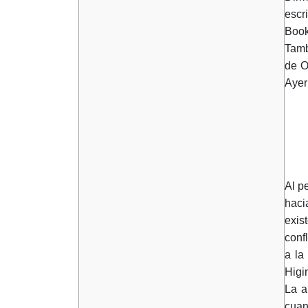
escr
Book
Tamb
de O
Ayer
Al p
haci
exis
conf
a la 
Higi
La a
cuan