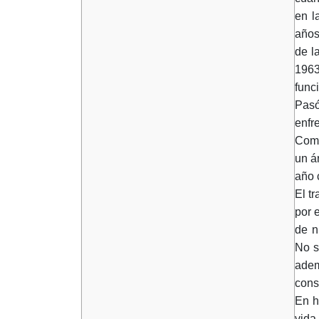
en l
años
de l
1963
func
Pasó
enfr
Como
un á
año 
El t
por 
de n
No s
adem
cons
En h
vida