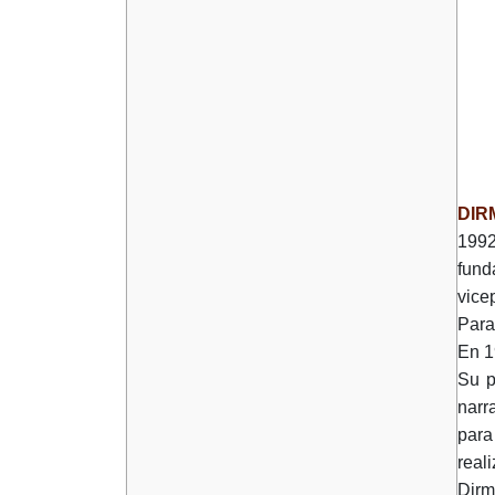
DIR
1992
fund
vice
Para
En 1
Su p
narr
para
real
Dirm