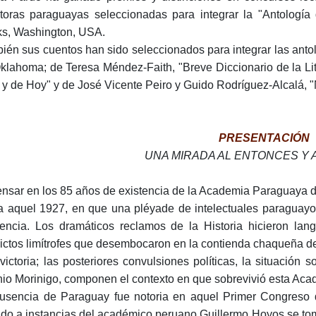
itoras paraguayas seleccionadas para integrar la "Antología 
s, Washington, USA.
ién sus cuentos han sido seleccionados para integrar las anto
klahoma; de Teresa Méndez-Faith, "Breve Diccionario de la Li
 y de Hoy" y de José Vicente Peiro y Guido Rodríguez-Alcalá, 
PRESENTACIÓN
UNA MIRADA AL ENTONCES Y 
ensar en los 85 años de existencia de la Acade­mia Paraguaya
a aquel 1927, en que una pléyade de intelectuales paraguayos
tencia. Los dramáticos reclamos de la Historia hicieron lan
lictos limítrofes que desem­bocaron en la contienda chaqueña d
victoria; las poste­riores convulsiones políticas, la situación s
nio Morinigo, componen el contexto en que sobrevivió esta Aca
usencia de Paraguay fue notoria en aquel Pri­mer Congreso 
do a instancias del académico peruano Guillermo Hoyos se to