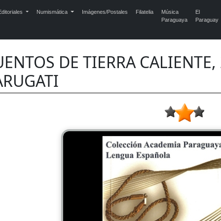
ditoriales
Numismática
Imágenes/Postales
Filatelia
Música
El
Paraguaya
Paraguay
UENTOS DE TIERRA CALIENTE,
ARUGATI