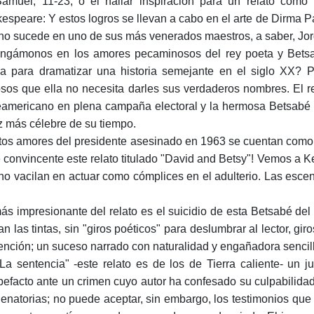
amuel, 11-23, o el hallar inspiración para un relato com
espeare: Y estos logros se llevan a cabo en el arte de Dirma P
no sucede en uno de sus más venerados maes­tros, a saber, Jor
ngámonos en los amores pecaminosos del rey poeta y Bets
a para dramatizar una historia semejante en el siglo XX? P
sos que ella no necesita darles sus verda­deros nombres. El 
eamericano en plena campaña elec­toral y la hermosa Betsabé 
iz más célebre de su tiempo.
tos amores del presidente asesinado en 1963 se cuentan como
 convincente este relato titulado "David and Betsy"! Vemos a 
no vacilan en actuar como cómplices en el adulterio. Las esc
ás impresionante del relato es el suicidio de esta Betsabé del
an las tintas, sin "giros poéticos" para deslumbrar al lector, 
tención; un suceso narrado con naturalidad y engañadora sencill
La sentencia" -este relato es de los de Tierra caliente- un ju
pefacto ante un crimen cuyo autor ha con­fesado su culpabilid
enatorias; no puede aceptar, sin embargo, los testimonios qu