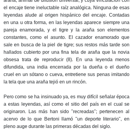
araña, animal de difusión universal, y cuya vinculación con
el encaje tiene ineluctable raíz analógica. Ninguna de esas
leyendas alude al origen hispánico del encaje. Contadas
en una u otra forma, en las leyendas aparece siempre una
pareja enamorada, y el tigre y la araña son elementos
constantes, como el asunto. El cazador enamorado que
sale en busca de la piel de tigre; sus restos más tarde son
hallados cubierto por una fina tela de araña que la novia
obsesa trata de reproducir (8). En una leyenda menos
difundida, una india encerrada por la dueña o el dueño
cruel en un sótano o cueva, entretiene sus penas imitando
la tela que una araña tejió en un rincón.
Pero como se ha insinuado ya, es muy difícil señalar época
a estas leyendas, así como el sitio del país en el cual se
originaron. Las más han sido "recreadas"; pertenecen al
acervo de lo que Bertoni llamó "un deporte literario", en
pleno auge durante las primeras décadas del siglo.