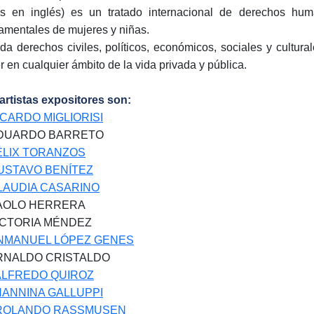
as en inglés) es un tratado internacional de derechos hu
amentales de mujeres y niñas.
da derechos civiles, políticos, económicos, sociales y cultural
r en cualquier ámbito de la vida privada y pública.
artistas expositores son:
ICARDO MIGLIORISI
EDUARDO BARRETO
ÉLIX TORANZOS
USTAVO BENÍTEZ
LAUDIA CASARINO
PAOLO HERRERA
VICTORIA MÉNDEZ
NMANUEL LÓPEZ GENES
ARNALDO CRISTALDO
ALFREDO QUIROZ
NANNINA GALLUPPI
ROLANDO RASSMUSEN