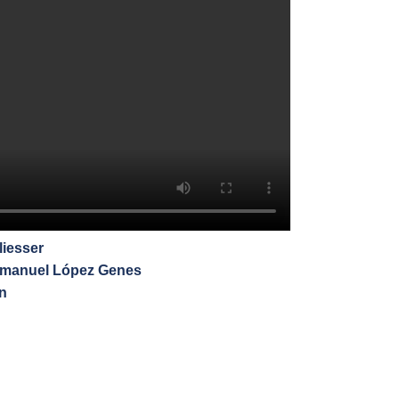
liesser
Enmanuel López Genes
n