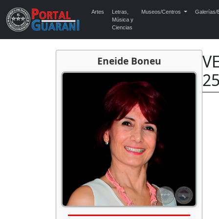
Artes
Letras,
Museos/Centros
Galerías/E
Música y
Ciencias
VE
Eneide Boneu
25