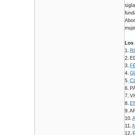
sigl
fund
Abor
muje
Los 
1.
R
2. 
3.
F
4.
G
5.
C
6. 
7. 
8.
E
9. 
10.
11.
12.