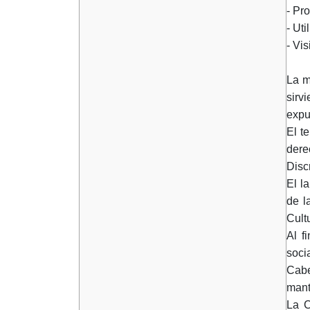
- Pr
- Ut
- Vi
La m
sirv
expu
El t
dere
Disc
El l
de l
Cult
Al f
soci
Cabe
mant
La C