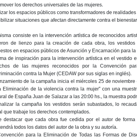
omover los derechos universales de las mujeres.
ilizar los espacios públicos como transformadores de realidades
sibilizar situaciones que afectan directamente contra el bienestar
isma consiste en la intervención artística de reconocidos artis
ieron de lienzo para la creación de cada obra, los vestidos
estos en espacios públicos de Asunción y Encarnación para la
ema de inspiración para la intervención artística en el vestido
chos de las mujeres reconocidos por la Convención pa
riminación contra la Mujer (CEDAW por sus siglas en inglés).
anzamiento de la campaña inicia el miércoles 25 de noviembre
a Eliminación de la violencia contra la mujer” con una muest
ural de España Juan de Salazar a las 20:00 hs., la muestra podr
inalizar la campaña los vestidos serán subastados, lo reca
al que trabaje los derechos contemplados.
 destacar que cada obra fue cedida por el autor de forma 
endrá todos los datos del autor de la obra y su autoría.
onvención para la Eliminación de Todas las Formas de Dis