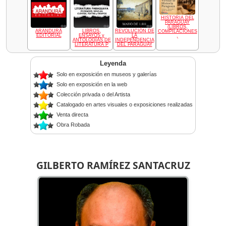
HISTORIA DEL
PARAGUAY
(LIBROS,
ARANDURÃ
LIBROS,
REVOLUCIÓN DE
COMPILACIONES
EDITORIAL
ENSAYOS y
LA
,
ANTOLOGÍAS DE
INDEPENDENCIA
LITERATURA P
DEL PARAGUAY
Leyenda
Solo en exposición en museos y galerías
Solo en exposición en la web
Colección privada o del Artista
Catalogado en artes visuales o exposiciones realizadas
Venta directa
Obra Robada
GILBERTO RAMÍREZ SANTACRUZ