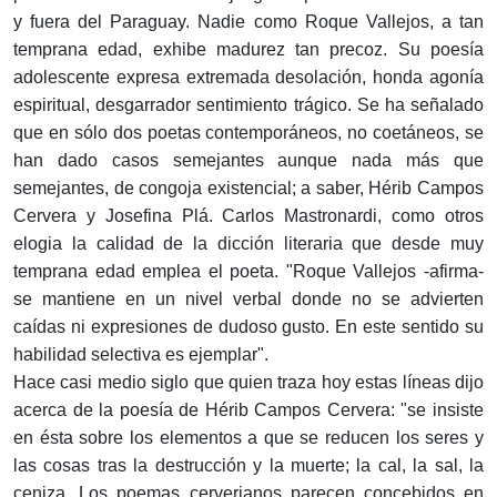
y fuera del Paraguay. Nadie como Roque Vallejos, a tan
temprana edad, exhibe madurez tan precoz. Su poesía
adolescente expresa extremada desolación, honda agonía
espiritual, desgarrador sentimiento trágico. Se ha señalado
que en sólo dos poetas contemporáneos, no coetáneos, se
han dado casos semejantes aunque nada más que
semejantes, de congoja existencial; a saber, Hérib Campos
Cervera y Josefina Plá. Carlos Mastronardi, como otros
elogia la calidad de la dicción literaria que desde muy
temprana edad emplea el poeta. "Roque Vallejos -afirma-
se mantiene en un nivel verbal donde no se advierten
caídas ni expresiones de dudoso gusto. En este sentido su
habilidad selectiva es ejemplar".
Hace casi medio siglo que quien traza hoy estas líneas dijo
acerca de la poesía de Hérib Campos Cervera: "se insiste
en ésta sobre los elementos a que se reducen los seres y
las cosas tras la destrucción y la muerte; la cal, la sal, la
ceniza. Los poemas cerverianos parecen concebidos en