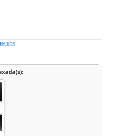
ONARIOS
exada(s):