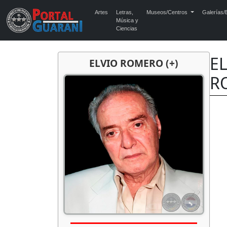
Artes
Letras,
Museos/Centros
Galerías/E
Música y
Ciencias
EL
ELVIO ROMERO (+)
R