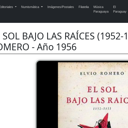
ditoriales
Numismática
Imágenes/Postales
Filatelia
Música
El
Paraguaya
Paraguay
 SOL BAJO LAS RAÍCES (1952-1
OMERO - Año 1956