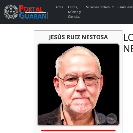
Artes
Letras,
Museos/Centros
Galerías/E
Música y
Ciencias
LO
JESÚS RUIZ NESTOSA
NE