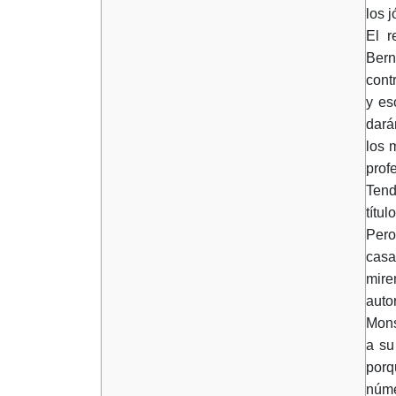
los 
El r
Bern
cont
y es
dará
los 
profe
Tend
títu
Pero
casa
mire
auto
Mons
a su
porq
núme