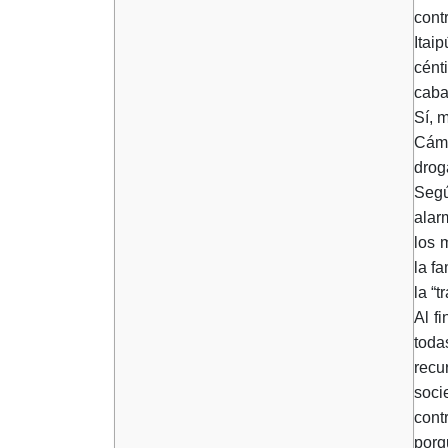
cont
Itai
cént
caba
Sí, 
Cáma
drog
Segú
alar
los 
la f
la “t
Al f
toda
recu
soci
cont
porq