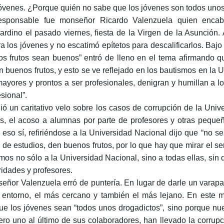
jóvenes. ¿Porque quién no sabe que los jóvenes son todos uno
esponsable fue monseñor Ricardo Valenzuela quien enca
ardino el pasado viernes, fiesta de la Virgen de la Asunción. 
ra los jóvenes y no escatimó epítetos para descalificarlos. Ba
os frutos sean buenos” entró de lleno en el tema afirmando 
n buenos frutos, y esto se ve reflejado en los bautismos en l
mayores y prontos a ser profesionales, denigran y humillan a 
sional”.
ió un caritativo velo sobre los casos de corrupción de la Unive
los, el acoso a alumnas por parte de profesores y otras pequ
 eso sí, refiriéndose a la Universidad Nacional dijo que “no s
 de estudios, den buenos frutos, por lo que hay que mirar el sen
mos no sólo a la Universidad Nacional, sino a todas ellas, sin 
ridades y profesores.
eñor Valenzuela erró de puntería. En lugar de darle un varapal
 entorno, el más cercano y también el más lejano. En este m
ue los jóvenes sean “todos unos drogadictos”, sino porque nu
ro uno al último de sus colaboradores, han llevado la corrupci