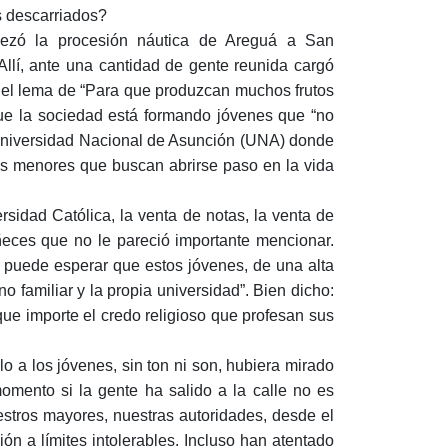
s descarriados?
bezó la procesión náutica de Areguá a San
Allí, ante una cantidad de gente reunida cargó
jo el lema de “Para que produzcan muchos frutos
que la sociedad está formando jóvenes que “no
a Universidad Nacional de Asunción (UNA) donde
los menores que buscan abrirse paso en la vida
rsidad Católica, la venta de notas, la venta de
eñeces que no le pareció importante mencionar.
e puede esperar que estos jóvenes, de una alta
o familiar y la propia universidad”. Bien dicho:
que importe el credo religioso que profesan sus
o a los jóvenes, sin ton ni son, hubiera mirado
omento si la gente ha salido a la calle no es
estros mayores, nuestras autoridades, desde el
ón a límites intolerables. Incluso han atentado