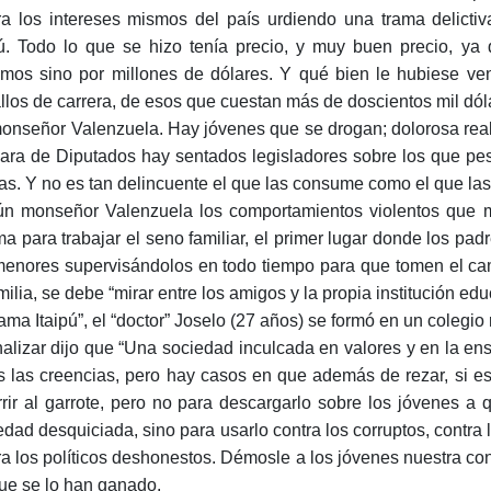
ra los intereses mismos del país urdiendo una trama delicti
pú. Todo lo que se hizo tenía precio, y muy buen precio, ya
imos sino por millones de dólares. Y qué bien le hubiese v
llos de carrera, de esos que cuestan más de doscientos mil dól
monseñor Valenzuela. Hay jóvenes que se drogan; dolorosa rea
ra de Diputados hay sentados legisladores sobre los que pesa
as. Y no es tan delincuente el que las consume como el que la
n monseñor Valenzuela los comportamientos violentos que m
ma para trabajar el seno familiar, el primer lugar donde los pad
menores supervisándolos en todo tiempo para que tomen el cam
amilia, se debe “mirar entre los amigos y la propia institución ed
rama Itaipú”, el “doctor” Joselo (27 años) se formó en un colegio r
inalizar dijo que “Una sociedad inculcada en valores y en la e
s las creencias, pero hay casos en que además de rezar, si e
rrir al garrote, pero no para descargarlo sobre los jóvenes 
edad desquiciada, sino para usarlo contra los corruptos, contra lo
ra los políticos deshonestos. Démosle a los jóvenes nuestra co
ue se lo han ganado.