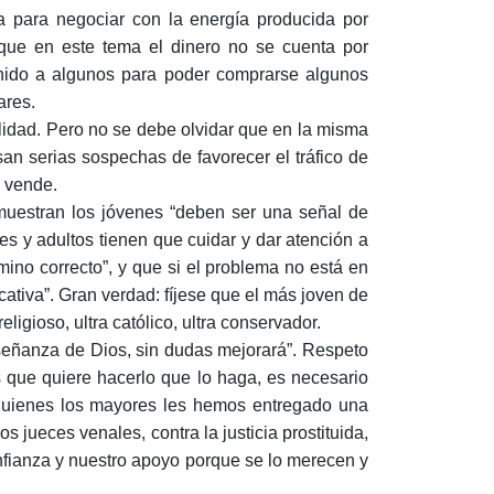
va para negociar con la energía producida por
 que en este tema el dinero no se cuenta por
enido a algunos para poder comprarse algunos
ares.
lidad. Pero no se debe olvidar que en la misma
n serias sospechas de favorecer el tráfico de
s vende.
uestran los jóvenes “deben ser una señal de
res y adultos tienen que cuidar y dar atención a
ino correcto”, y que si el problema no está en
ucativa”. Gran verdad: fíjese que el más joven de
eligioso, ultra católico, ultra conservador.
nseñanza de Dios, sin dudas mejorará”. Respeto
s que quiere hacerlo que lo haga, es necesario
a quienes los mayores les hemos entregado una
s jueces venales, contra la justicia prostituida,
nfianza y nuestro apoyo porque se lo merecen y