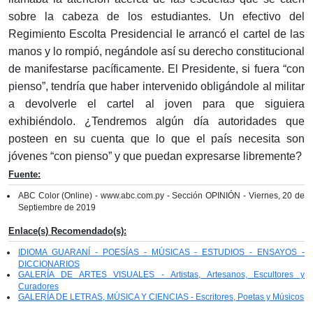
sobre la cabeza de los estudiantes. Un efectivo del
Regimiento Escolta Presidencial le arrancó el cartel de las
manos y lo rompió, negándole así su derecho constitucional
de manifestarse pacíficamente. El Presidente, si fuera “con
pienso”, tendría que haber intervenido obligándole al militar
a devolverle el cartel al joven para que siguiera
exhibiéndolo. ¿Tendremos algún día autoridades que
posteen en su cuenta que lo que el país necesita son
jóvenes “con pienso” y que puedan expresarse libremente?
Fuente:
ABC Color (Online) - www.abc.com.py - Sección OPINIÓN - Viernes, 20 de
Septiembre de 2019
Enlace(s) Recomendado(s):
IDIOMA GUARANÍ - POESÍAS - MÚSICAS - ESTUDIOS - ENSAYOS -
DICCIONARIOS
GALERÍA DE ARTES VISUALES - Artistas, Artesanos, Escultores y
Curadores
GALERÍA DE LETRAS, MÚSICA Y CIENCIAS - Escritores, Poetas y Músicos