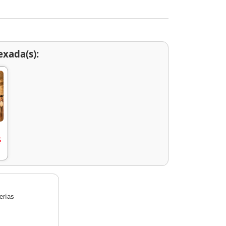
exada(s):
S
erías