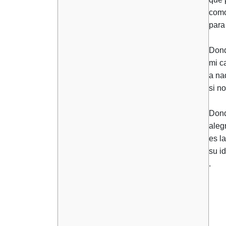
como
para
Dond
mi c
a na
si n
Dond
alegr
es l
su id
.