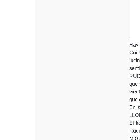
.
Hay 
Cons
luci
sent
RUDI
que 
vien
que 
En s
LLOR
El f
Rudi
MIGU