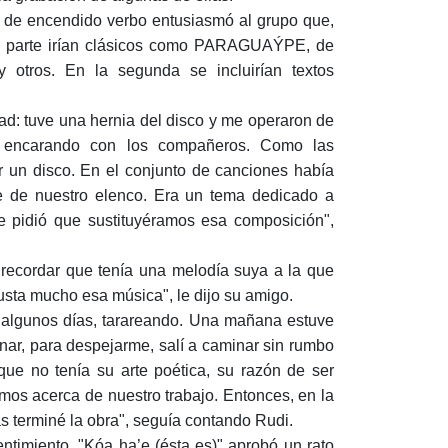
ño de encendido verbo entusiasmó al grupo que,
ra parte irían clásicos como PARAGUAÝPE, de
s. En la segunda se incluirían textos
ad: tuve una hernia del disco y me operaron de
s encarando con los compañeros. Como las
 un disco. En el conjunto de canciones había
 de nuestro elenco. Era un tema dedicado a
pidió que sustituyéramos esa composición",
ecordar que tenía una melodía suya a la que
gusta mucho esa música", le dijo su amigo.
í algunos días, tarareando. Una mañana estuve
nar, para despejarme, salí a caminar sin rumbo
 que no tenía su arte poética, su razón de ser
mos acerca de nuestro trabajo. Entonces, en la
as terminé la obra", seguía contando Rudi.
entimiento. "Kóa ha’e (ésta es)" aprobó un rato