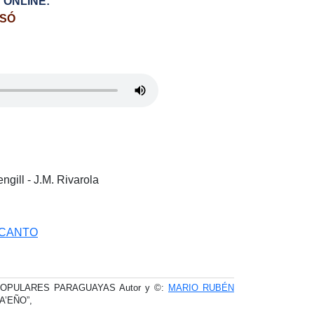
 ONLINE:
ASÓ
ngill - J.M. Rivarola
 CANTO
OPULARES PARAGUAYAS Autor y ©:
MARIO RUBÉN
HA’EÑO”,