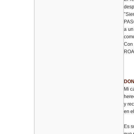
desp
"Sie
PASÓ
a un
como
Con 
ROA
DON
Mi c
here
y re
en e
Es s
que 