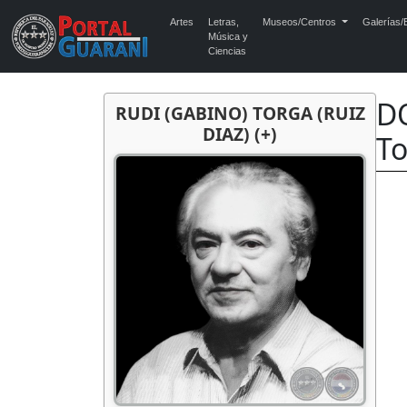
Artes
Letras,
Museos/Centros
Galerías/E
Música y
Ciencias
DO
RUDI (GABINO) TORGA (RUIZ
DIAZ) (+)
T