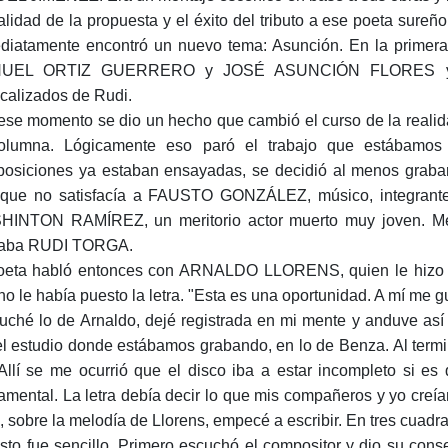
alidad de la propuesta y el éxito del tributo a ese poeta sure
diatamente encontró un nuevo tema: Asunción. En la prime
UEL ORTIZ GUERRERO y JOSÉ ASUNCIÓN FLORES y otro
calizados de Rudi.
ese momento se dio un hecho que cambió el curso de la realid
olumna. Lógicamente eso paró el trabajo que estábamo
osiciones ya estaban ensayadas, se decidió al menos grabar
que no satisfacía a FAUSTO GONZÁLEZ, músico, integrante
INTON RAMÍREZ, un meritorio actor muerto muy joven. Me 
taba RUDI TORGA.
oeta habló entonces con ARNALDO LLORENS, quien le hizo r
no le había puesto la letra. "Esta es una oportunidad. A mí me 
uché lo de Arnaldo, dejé registrada en mi mente y anduve as
el estudio donde estábamos grabando, en lo de Benza. Al termi
. Allí se me ocurrió que el disco iba a estar incompleto si es
amental. La letra debía decir lo que mis compañeros y yo creía
e, sobre la melodía de Llorens, empecé a escribir. En tres cuadr
esto fue sencillo. Primero escuchó el compositor y dio su cons