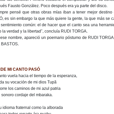
ués Fausto González. Poco después era ya parte del disco.
mpre pensé que otras obras mías iban a tener mejor desti
, es sin embargo la que más quiere la gente, la que más se ca
 sentimiento común: el de hacer que el canto sea una herramien
 la verdad y la libertad", concluía RUDI TORGA.
ese nombre, apareció un poemario póstumo de RUDI TORGA.
 BASTOS.
DE MI CANTO PASÓ
anto vuela hacia el tiempo de la esperanza,
da su vocación de mi dios Tupã
corre los caminos de mi azul patria
l sonoro cordaje del mbaraka.
u idioma fraternal como la alborada
para todos reparte ára pyahu,