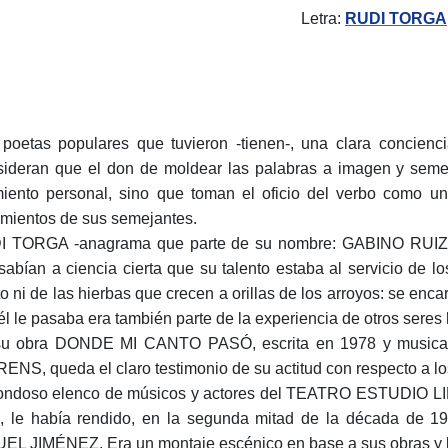
Letra:
RUDI TORGA
poetas populares que tuvieron -tienen-, una clara concienc
ideran que el don de moldear las palabras a imagen y semej
miento personal, sino que toman el oficio del verbo como u
imientos de sus semejantes.
 TORGA -anagrama que parte de su nombre: GABINO RUIZ 
sabían a ciencia cierta que su talento estaba al servicio de 
to ni de las hierbas que crecen a orillas de los arroyos: se enc
él le pasaba era también parte de la experiencia de otros sere
u obra DONDE MI CANTO PASÓ, escrita en 1978 y musical
ENS, queda el claro testimonio de su actitud con respecto a los
rondoso elenco de músicos y actores del TEATRO ESTUDIO LIBR
, le había rendido, en la segunda mitad de la década de 
EL JIMÉNEZ. Era un montaje escénico en base a sus obras y la