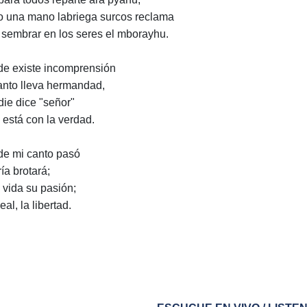
 una mano labriega surcos reclama
 sembrar en los seres el mborayhu.
e existe incomprensión
anto lleva hermandad,
die dice "señor"
o está con la verdad.
e mi canto pasó
ía brotará;
a vida su pasión;
eal, la libertad.