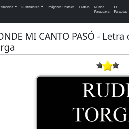
ditoriales
Numismática
Imágenes/Postales
Filatelia
Música
El
Paraguaya
Paraguay
NDE MI CANTO PASÓ - Letra de
orga