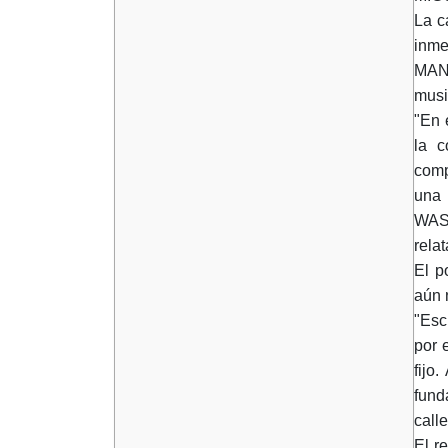
La c
inme
MAN
musi
"En 
la c
comp
una 
WASH
rela
El p
aún 
"Esc
por 
fijo
fund
call
El r