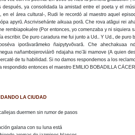
 después, ya consolidada la amistad entre el poeta y el mús
, en el área cultural-, Rudi le recordó al maestro aquel epi
pa apyrũ. Ascrivisehánte aikuaa porã. Che rova atãgui rei a
he rembiapokuére (Por entonces, yo comenzaba y ni siquiera s
ía escribir. De puro caradura me fui junto a Ud.. Y Ud., de puro b
poséva iporãvarãmeko ñaipytyvõvarã. Che ahechakuaa nd
megua nañambojeroviáirõ ndajaha mo'ãi mamove (A quien dese
ercaté de tu habilidad. Si no damos respondemos a los reclamos
a respondido entonces el maestro EMILIO BOBADILLA CÁCE
DANDO LA CIUDAD
callejas duermen sin rumor de pasos
ción galana con su luna está
biendo aromas de jazmines blancos