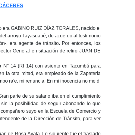
 CÁCERES
ero era GABINO RUIZ DÍAZ TORALES, nacido el
del arroyo Tayasuapé, de acuerdo al testimonio
ón-, era agente de tránsito. Por entonces, los
spector General en situación de retiro JUAN DE
ía N° 14 (RI 14) con asiento en Tacumbú para
 en la otra mitad, era empleado de la Zapatería
mbo ra'e, mi renuncia. En mi inocencia no me di
Gran parte de su salario iba en el cumplimiento
sin la posibilidad de seguir abonando lo que
ue compañero suyo en la Escuela de Comercio y
ndente de la Dirección de Tránsito, para ver
uan de Rosa Ayala. Lo siguiente fue el traslado