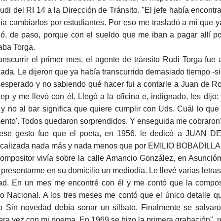
udi del RI 14 a la Dirección de Tránsito. "El jefe había encontr
ía cambiarlos por estudiantes. Por eso me trasladó a mí que 
ó, de paso, porque con el sueldo que me iban a pagar allí po
aba Torga.
ranscurrir el primer mes, el agente de tránsito Rudi Torga f
sada. Le dijeron que ya había transcurrido demasiado tiempo -s
esperado y no sabiendo qué hacer fui a contarle a Juan de R
eep y me llevó con él. Llegó a la oficina e, indignado, les dij
 y no al bar significa que quiere cumplir con Uds. Cuál lo qu
nto'. Todos quedaron sorprendidos. Y enseguida me cobraron"
ese gesto fue que el poeta, en 1956, le dedicó a JUAN 
calizada nada más y nada menos que por EMILIO BOBADIL
compositor vivía sobre la calle Amancio González, en Asunció
 presentarme en su domicilio un mediodía. Le llevé varias letra
ad. En un mes me encontré con él y me contó que la composi
o Nacional. A los tres meses me contó que el único detalle que
o Sin novedad debía sonar un silbato. Finalmente se salvaro
era vez con mi poema. En 1969 se hizo la primera grabación",