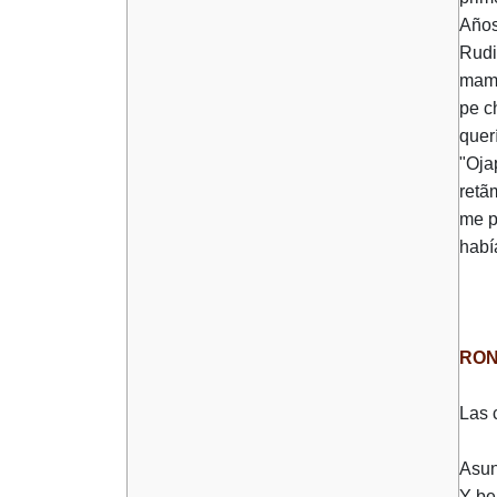
Años
Rudi
mamó
pe c
quer
"Oja
retã
me p
habí
RON
Las 
Asun
Y be