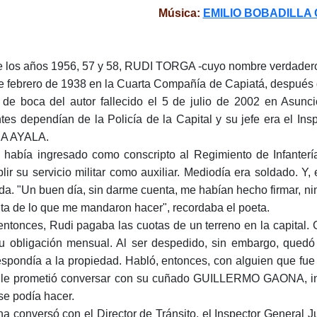
Música:
EMILIO BOBADILLA
e los años 1956, 57 y 58, RUDI TORGA -cuyo nombre verdad
e febrero de 1938 en la Cuarta Compañía de Capiatá, después 
 de boca del autor fallecido el 5 de julio de 2002 en Asunci
tes dependían de la Policía de la Capital y su jefe era el In
A AYALA.
 había ingresado como conscripto al Regimiento de Infanter
lir su servicio militar como auxiliar. Mediodía era soldado. Y,
ida. "Un buen día, sin darme cuenta, me habían hecho firmar, ni
ta de lo que me mandaron hacer", recordaba el poeta.
entonces, Rudi pagaba las cuotas de un terreno en la capital. 
u obligación mensual. Al ser despedido, sin embargo, quedó 
espondía a la propiedad. Habló, entonces, con alguien que f
 le prometió conversar con su cuñado GUILLERMO GAONA, inte
se podía hacer.
a conversó con el Director de Tránsito, el Inspector General J