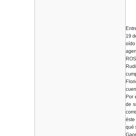
Entr
19 d
oído
agen
ROS
Rudi
cump
Flor
cuen
Por 
de s
corr
éste
qué 
Gaon