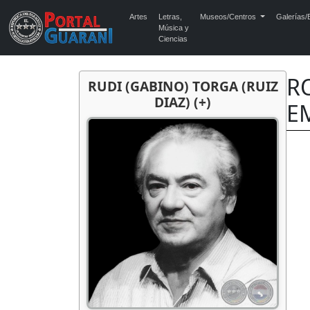
Artes
Letras,
Museos/Centros
Galerías/E
Música y
Ciencias
RO
RUDI (GABINO) TORGA (RUIZ
DIAZ) (+)
E