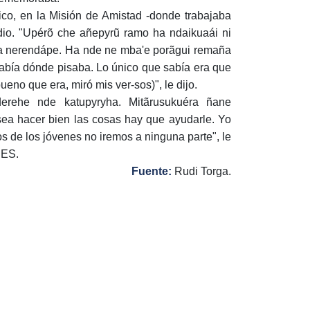
ico, en la Misión de Amistad -donde trabajaba
sodio. "Upérõ che añepyrũ ramo ha ndaikuaái ni
ha nerendápe. Ha nde ne mba'e porãgui remaña
abía dónde pisaba. Lo único que sabía era que
ueno que era, miró mis ver-sos)", le dijo.
erehe nde katupyryha. Mitãrusukuéra ñane
a hacer bien las cosas hay que ayudarle. Yo
 de los jóvenes no iremos a ninguna parte", le
RES.
Fuente:
Rudi Torga.