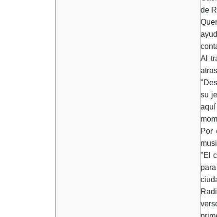
de R
Quer
ayud
cont
Al t
atra
"Des
su j
aquí
mome
Por 
musi
"El 
para
ciud
Radi
vers
prim