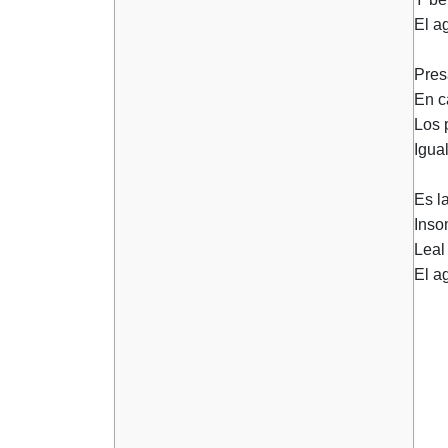
El a
Pres
En c
Los 
Igua
Es l
Inso
Leal
El a