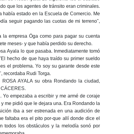
ado que los agentes de tránsito eran criminales.
ya había estado en la Escuela de Comercio. Me
día seguir pagando las cuotas de mi terreno",
ue a la empresa Óga como para pagar su cuenta
iete meses- y que había perdido su derecho.
osa Ayala lo que pasaba. Inmediatamente tomó
o: 'El hecho de que haya traído su primer sueldo
e es el problema. Yo soy su garante desde este
, recordaba Rudi Torga.
DE ROSA AYALA su obra Rondando la ciudad,
LA CÁCERES.
n. Yo empezaba a escribir y me armé de coraje
s y me pidió que le dejara una. Era Rondando la
ción iba a ser estrenada en una audición de
 faltaba era el pito por-que allí donde dice el
n todos los obstáculos y la melodía sonó por
 rememoraba.