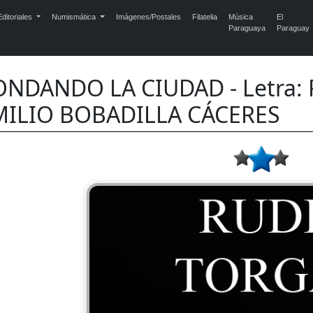
ditoriales
Numismática
Imágenes/Postales
Filatelia
Música
El
Paraguaya
Paraguay
NDANDO LA CIUDAD - Letra: 
MILIO BOBADILLA CÁCERES