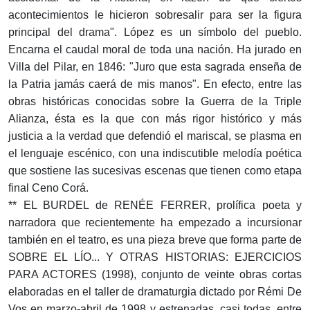
acontecimientos le hicieron sobresalir para ser la figura
principal del drama". López es un símbolo del pueblo.
Encarna el caudal moral de toda una nación. Ha jurado en
Villa del Pilar, en 1846: "Juro que esta sagrada enseña de
la Patria jamás caerá de mis manos". En efecto, entre las
obras históricas conocidas sobre la Guerra de la Triple
Alianza, ésta es la que con más rigor histórico y más
justicia a la verdad que defendió el mariscal, se plasma en
el lenguaje escénico, con una indiscutible melodía poética
que sostiene las sucesivas escenas que tienen como etapa
final Ceno Corá.
** EL BURDEL de RENÉE FERRER, prolífica poeta y
narradora que recientemente ha empezado a incursionar
también en el teatro, es una pieza breve que forma parte de
SOBRE EL LÍO... Y OTRAS HISTORIAS: EJERCICIOS
PARA ACTORES (1998), conjunto de veinte obras cortas
elaboradas en el taller de dramaturgia dictado por Rémi De
Vos en marzo-abril de 1998 y estrenadas, casi todas, entre