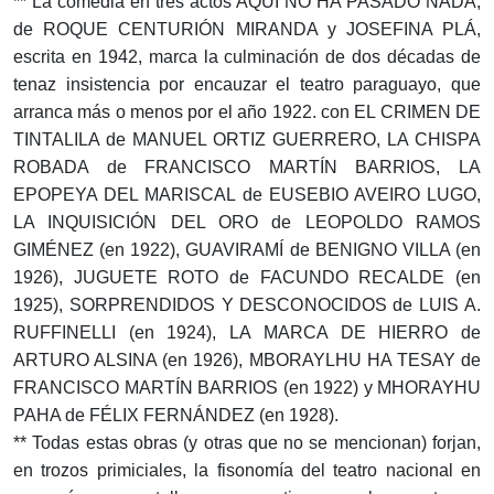
** La comedia en tres actos AQUÍ NO HA PASADO NADA,
de ROQUE CENTURIÓN MIRANDA y JOSEFINA PLÁ,
escrita en 1942, marca la culminación de dos décadas de
tenaz insistencia por encauzar el teatro paraguayo, que
arranca más o menos por el año 1922. con EL CRIMEN DE
TINTALILA de MANUEL ORTIZ GUERRERO, LA CHISPA
ROBADA de FRANCISCO MARTÍN BARRIOS, LA
EPOPEYA DEL MARISCAL de EUSEBIO AVEIRO LUGO,
LA INQUISICIÓN DEL ORO de LEOPOLDO RAMOS
GIMÉNEZ (en 1922), GUAVIRAMÍ de BENIGNO VILLA (en
1926), JUGUETE ROTO de FACUNDO RECALDE (en
1925), SORPRENDIDOS Y DESCONOCIDOS de LUIS A.
RUFFINELLI (en 1924), LA MARCA DE HIERRO de
ARTURO ALSINA (en 1926), MBORAYLHU HA TESAY de
FRANCISCO MARTÍN BARRIOS (en 1922) y MHORAYHU
PAHA de FÉLIX FERNÁNDEZ (en 1928).
** Todas estas obras (y otras que no se mencionan) forjan,
en trozos primiciales, la fisonomía del teatro nacional en