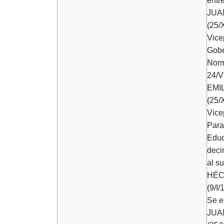
entr
JUA
(25/
Vice
Gobe
Norm
24/V
EMI
(25/
Vice
Para
Educ
deci
al su
HÉC
(9/I
Se e
JUA