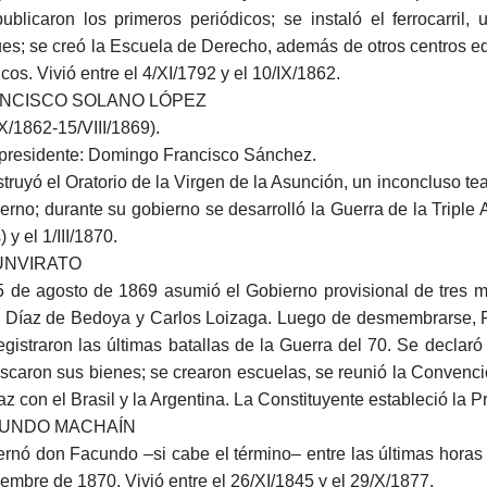
ublicaron los primeros periódicos; se instaló el ferrocarril
es; se creó la Escuela de Derecho, además de otros centros edu
icos. Vivió entre el 4/XI/1792 y el 10/IX/1862.
NCISCO SOLANO LÓPEZ
IX/1862-15/VIII/1869).
presidente: Domingo Francisco Sánchez.
truyó el Oratorio de la Virgen de la Asunción, un inconcluso teat
erno; durante su gobierno se desarrolló la Guerra de la Triple 
) y el 1/III/1870.
UNVIRATO
5 de agosto de 1869 asumió el Gobierno provisional de tres mi
 Díaz de Bedoya y Carlos Loizaga. Luego de desmembrarse, Ri
egistraron las últimas batallas de la Guerra del 70. Se declar
iscaron sus bienes; se crearon escuelas, se reunió la Convenció
az con el Brasil y la Argentina. La Constituyente estableció la P
UNDO MACHAÍN
rnó don Facundo –si cabe el término– entre las últimas horas 
iembre de 1870. Vivió entre el 26/XI/1845 y el 29/X/1877.