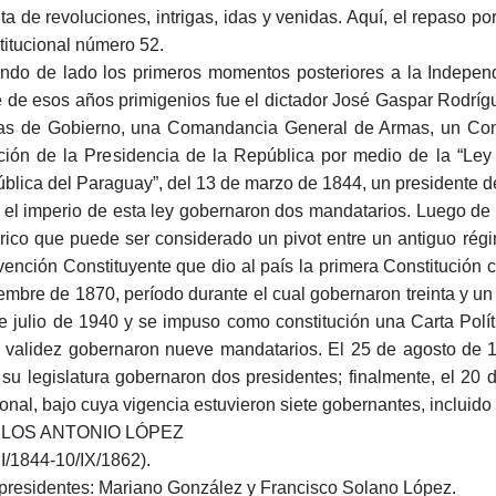
ta de revoluciones, intrigas, idas y venidas. Aquí, el repaso p
titucional número 52.
ndo de lado los primeros momentos posteriores a la Indepen
e de esos años primigenios fue el dictador José Gaspar Rodríg
as de Gobierno, una Comandancia General de Armas, un Cons
ción de la Presidencia de la República por medio de la “Ley 
blica del Paraguay”, del 13 de marzo de 1844, un presidente d
 el imperio de esta ley gobernaron dos mandatarios. Luego de l
órico que puede ser considerado un pivot entre un antiguo rég
ención Constituyente que dio al país la primera Constitución 
embre de 1870, período durante el cual gobernaron treinta y un
e julio de 1940 y se impuso como constitución una Carta Polí
 validez gobernaron nueve mandatarios. El 25 de agosto de 
 su legislatura gobernaron dos presidentes; finalmente, el 20 d
onal, bajo cuya vigencia estuvieron siete gobernantes, incluido 
LOS ANTONIO LÓPEZ
II/1844-10/IX/1862).
presidentes: Mariano González y Francisco Solano López.