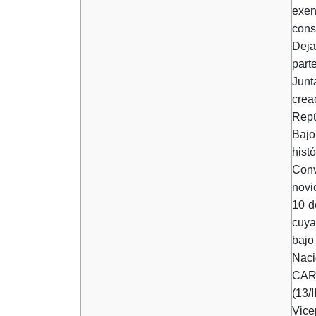
exen
cons
Deja
part
Junt
crea
Repú
Bajo
hist
Conv
novi
10 d
cuya
bajo
Naci
CAR
(13/I
Vice