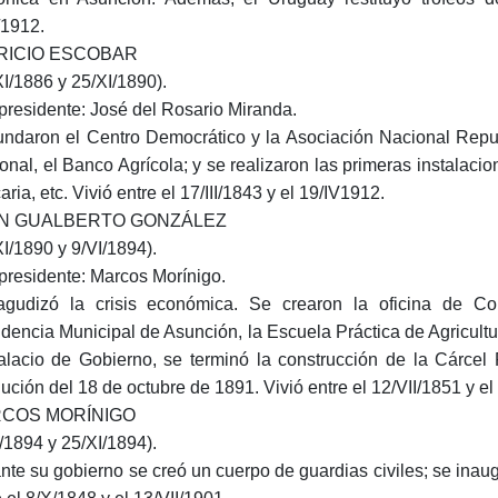
/1912.
RICIO ESCOBAR
XI/1886 y 25/XI/1890).
presidente: José del Rosario Miranda.
undaron el Centro Democrático y la Asociación Nacional Repub
onal, el Banco Agrícola; y se realizaron las primeras instalacion
ria, etc. Vivió entre el 17/III/1843 y el 19/IV1912.
N GUALBERTO GONZÁLEZ
XI/1890 y 9/VI/1894).
presidente: Marcos Morínigo.
gudizó la crisis económica. Se crearon la oficina de Contr
ndencia Municipal de Asunción, la Escuela Práctica de Agricultura
alacio de Gobierno, se terminó la construcción de la Cárcel 
lución del 18 de octubre de 1891. Vivió entre el 12/VII/1851 y el
COS MORÍNIGO
I/1894 y 25/XI/1894).
nte su gobierno se creó un cuerpo de guardias civiles; se inaugu