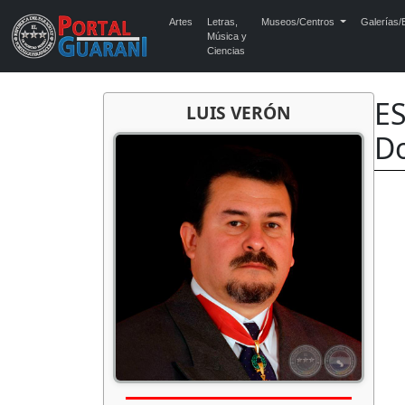
Artes
Letras,
Museos/Centros
Galerías/E
Música y
Ciencias
E
LUIS VERÓN
Do