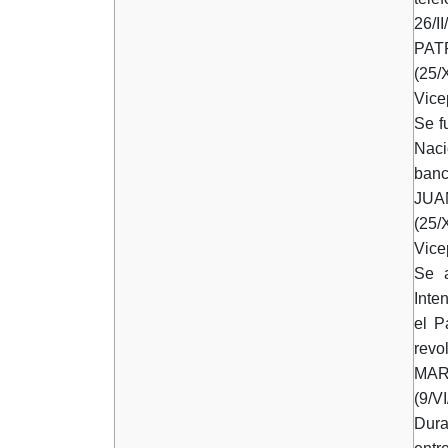
26/II
PAT
(25/
Vice
Se f
Naci
banca
JUA
(25/
Vice
Se a
Inte
el P
revo
MAR
(9/V
Dura