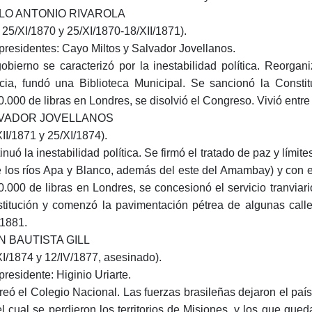
ILO ANTONIO RIVAROLA
X 25/XI/1870 y 25/XI/1870-18/XII/1871).
presidentes: Cayo Miltos y Salvador Jovellanos.
obierno se caracterizó por la inestabilidad política. Reorgan
icia, fundó una Biblioteca Municipal. Se sancionó la Consti
0.000 de libras en Londres, se disolvió el Congreso. Vivió entre
VADOR JOVELLANOS
XII/1871 y 25/XI/1874).
nuó la inestabilidad política. Se firmó el tratado de paz y límite
e los ríos Apa y Blanco, además del este del Amambay) y con 
0.000 de libras en Londres, se concesionó el servicio tranvia
titución y comenzó la pavimentación pétrea de algunas calles 
/1881.
N BAUTISTA GILL
XI/1874 y 12/IV/1877, asesinado).
presidente: Higinio Uriarte.
reó el Colegio Nacional. Las fuerzas brasileñas dejaron el país; 
el cual se perdieron los territorios de Misiones, y los que que