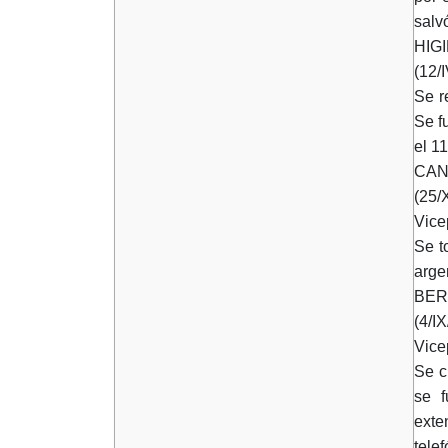
salv
HIG
(12/
Se r
Se f
el 11
CAN
(25/
Vice
Se t
argen
BER
(4/I
Vice
Se c
se f
exte
tele