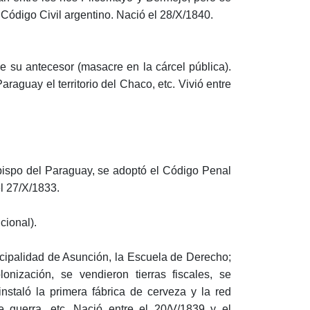
 Código Civil argentino. Nació el 28/X/1840.
de su antecesor (masacre en la cárcel pública).
aguay el territorio del Chaco, etc. Vivió entre
ispo del Paraguay, se adoptó el Código Penal
el 27/X/1833.
cional).
icipalidad de Asunción, la Escuela de Derecho;
nización, se vendieron tierras fiscales, se
instaló la primera fábrica de cerveza y la red
e guerra, etc. Nació entre el 20/V/1839 y el