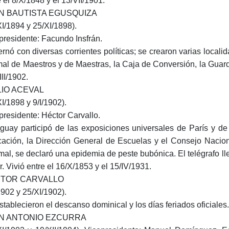
e el 8/X/1848 y el 13/VII/1901.
N BAUTISTA EGUSQUIZA
XI/1894 y 25/XI/1898).
presidente: Facundo Insfrán.
rnó con diversas corrientes políticas; se crearon varias locali
al de Maestros y de Maestras, la Caja de Conversión, la Guardia
III/1902.
LIO ACEVAL
XI/1898 y 9/I/1902).
presidente: Héctor Carvallo.
guay participó de las exposiciones universales de París y de
ación, la Dirección General de Escuelas y el Consejo Nacion
mal, se declaró una epidemia de peste bubónica. El telégrafo ll
r. Vivió entre el 16/X/1853 y el 15/IV/1931.
TOR CARVALLO
/1902 y 25/XI/1902).
stablecieron el descanso dominical y los días feriados oficiales. 
N ANTONIO EZCURRA