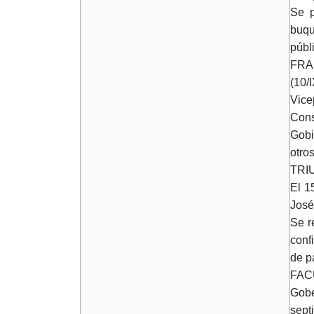
Se p
buqu
públ
FRA
(10/
Vice
Cons
Gobi
otros
TRI
El 1
José
Se r
conf
de p
FAC
Gobe
sept