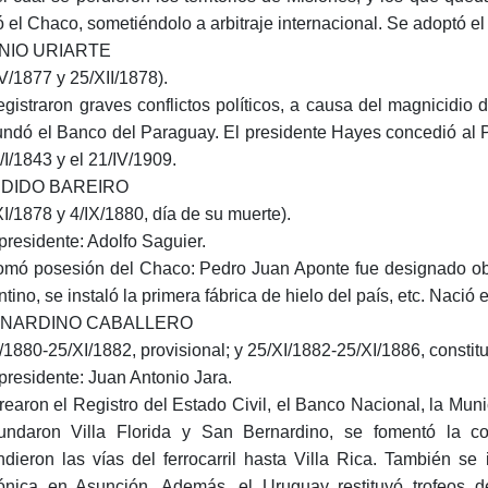
ó el Chaco, sometiéndolo a arbitraje internacional. Se adoptó el
INIO URIARTE
IV/1877 y 25/XII/1878).
egistraron graves conflictos políticos, a causa del magnicidio 
undó el Banco del Paraguay. El presidente Hayes concedió al Par
/I/1843 y el 21/IV/1909.
DIDO BAREIRO
XI/1878 y 4/IX/1880, día de su muerte).
presidente: Adolfo Saguier.
omó posesión del Chaco: Pedro Juan Aponte fue designado ob
tino, se instaló la primera fábrica de hielo del país, etc. Nació 
NARDINO CABALLERO
X/1880-25/XI/1882, provisional; y 25/XI/1882-25/XI/1886, constitu
presidente: Juan Antonio Jara.
rearon el Registro del Estado Civil, el Banco Nacional, la Mun
undaron Villa Florida y San Bernardino, se fomentó la colo
ndieron las vías del ferrocarril hasta Villa Rica. También se 
fónica en Asunción. Además, el Uruguay restituyó trofeos d