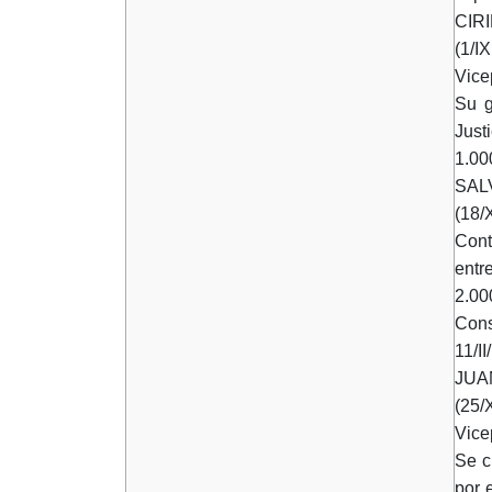
CIR
(1/I
Vice
Su g
Just
1.00
SAL
(18/
Conti
entr
2.00
Cons
11/II
JUA
(25/
Vice
Se c
por 