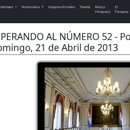
ditoriales
Numismática
Imágenes/Postales
Filatelia
Música
El
Paraguaya
Paraguay
SPERANDO AL NÚMERO 52 - Po
mingo, 21 de Abril de 2013