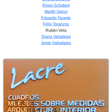
Rossi Schubert
MartÍn Spinzi
Eduardo Taranto
Félix Toranzos
Rubén Vela
Diana Velaztiqui
Jorge Valladares